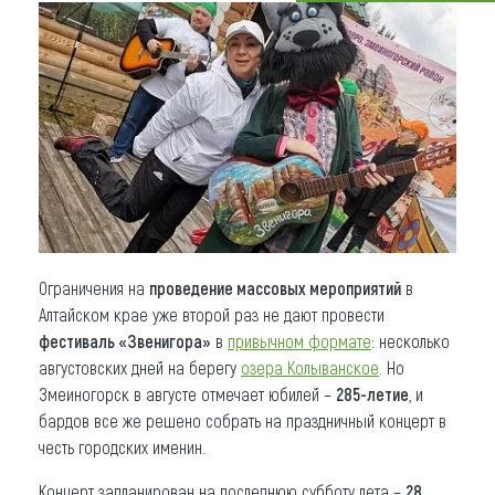
Что привезти (сувениры)
О регионе
Коллекция впечатлений
Другие рубрики
Ограничения на
проведение массовых мероприятий
в
Алтайском крае уже второй раз не дают провести
фестиваль «Звенигора»
в
привычном формате
: несколько
августовских дней на берегу
озера Колыванское
. Но
Змеиногорск в августе отмечает юбилей –
285-летие
, и
бардов все же решено собрать на праздничный концерт в
честь городских именин.
Концерт запланирован на последнюю субботу лета –
28