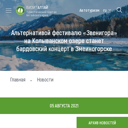
ВИЗИТ
АЛТАЙ
Автотуризм
ru
Туристический портал
Алтайского края
Альтернативой фестивалю «Звенигора»
Форум VISIT
Цветение
Медицинский
Алтайская
ALTAI
маральника
форум
зимовка
на Колыванском озере станет
бардовский концерт в Змеиногорске
Туры
Где побывать
Чем заняться
Главная
Новости
Где остановиться
Где поесть
05 АВГУСТА 2021
Карта
АРХИВ НОВОСТЕЙ
Новости