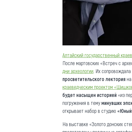
Обращения граждан
Противодействие коррупции
Алтайский государственный крае
После мартовских «Встреч с архе
дни археологии
. Их сопровождала
просветительского лектория
на
краеведческим проектом «Шишко
будет насыщен историей
«из пе
погружения в тему
минувших эпох
открывает набор в студию
«Юный
На выставке «Золото донских сте