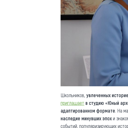
Школьников,
увлеченных историе
приглашает
в студию «Юный ар
адаптированном формате
. На м
наследие минувших эпох
и знако
событий, популяризирующих исто