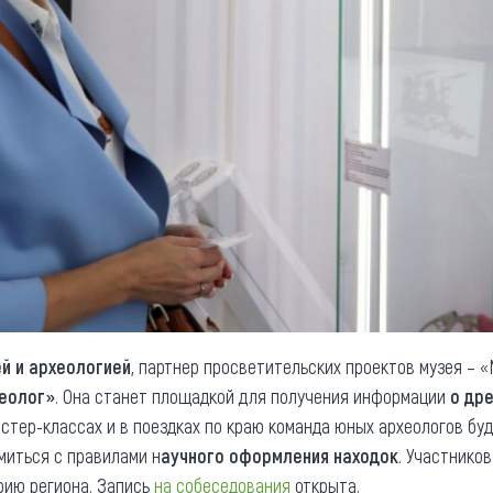
й и археологией
, партнер просветительских проектов музея – 
хеолог»
. Она станет площадкой для получения информации
о др
астер-классах и в поездках по краю команда юных археологов бу
миться с правилами н
аучного оформления находок
. Участнико
рию региона. Запись
на собеседования
открыта.