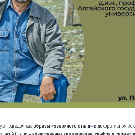
уют загадочные
образы «звериного стиля»
в декоративном иск
Великой Степи –
воинственных киммерийцев, скифов и сармато