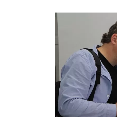
Где поесть
Кар
Нов
Рестораны
Кафе
Что 
Придорожные кафе
Другие рубрики
О нас
Реестр туроператоров
Алтайского края
Реестр туристических
агентств Алтайского края