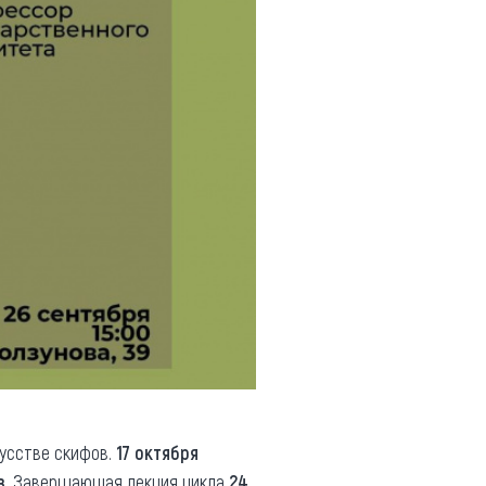
усстве скифов.
17 октября
в
. Завершающая лекция цикла
24