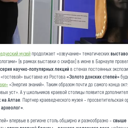
ведческий музей
продолжает «озвучание» тематических
выставо
ологами» (в рамках выставки о скифах) в июне в Барнауле про
серия научно-популярных лекций
в стенах постоянных экспози
 «гостевой» выставке из Ростова
«Золото донских степей»
буд
вки»
«Энергия знаний». Таким образом почти до самого конца ок
рвых уст». А у школьников краевой столицы появится дополните
 на Алтае
. Партнер краеведческого музея – просветительская 
 археолог»
.
пей» впервые в регионе столь обширно и разнообразно –
свыше 