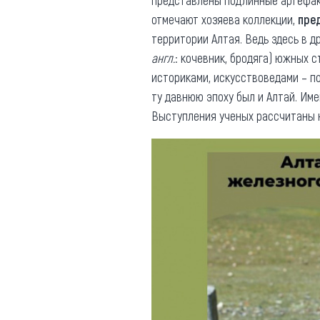
представлены подлинные артефа
отмечают хозяева коллекции,
пре
территории Алтая. Ведь здесь в 
англ.
: кочевник, бродяга) южных 
историками, искусствоведами – 
ту давнюю эпоху был и Алтай. Им
Выступления ученых рассчитаны