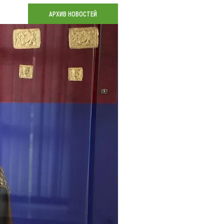
Коллекция впечатлений
АРХИВ НОВОСТЕЙ
Блог путешественника
Видеогалерея
тай
Фотогалерея