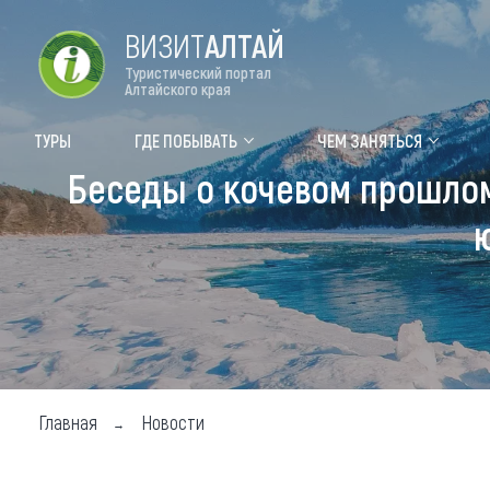
ВИЗИТ
АЛТАЙ
Туристический портал
Алтайского края
Форум VISIT ALTAI
Цвет
ТУРЫ
ГДЕ ПОБЫВАТЬ
ЧЕМ ЗАНЯТЬСЯ
Беседы о кочевом прошлом 
Туры
Где
Объек
Объек
Объек
Топ т
Для м
Главная
Новости