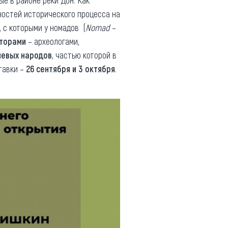
ые в районе реки Дон. Как
ностей исторического процесса на
, с которыми у номадов (
Nomad –
кторами
– археологами,
чевых народов
, частью которой в
тавки –
26 сентября и 3 октября
.