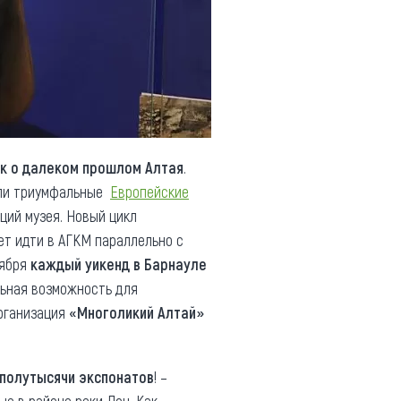
к о далеком прошлом Алтая
.
вели триумфальные
Европейские
ций музея. Новый цикл
ет идти в АГКМ параллельно с
тября
каждый уикенд в Барнауле
льная возможность для
организация
«Многоликий Алтай»
полутысячи экспонатов
! –