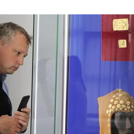
та
О регионе
ости
Общая информация
Как добраться
привезти (сувениры)
Люди, прославившие Ал
Карты и буклеты