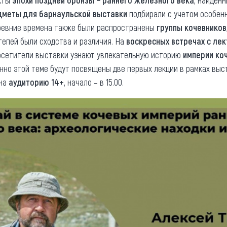
кты
эпохи поздней бронзы − раннего железного века
, найденн
дметы для барнаульской выставки
подбирали с учетом особен
древние времена также были распространены
группы кочевников
степей были сходства и различия. На
воскресных встречах с ле
посетители выставки узнают увлекательную историю
империи ко
енно этой теме будут посвящены две первых лекции в рамках выс
 на
аудиторию 14+
, начало – в 15.00.