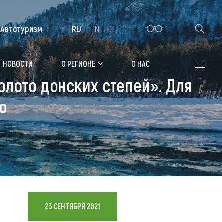
Автотуризм
RU
EN
DE
Алтайская зимовка
НОВОСТИ
О РЕГИОНЕ
О НАС
олото донских степей». Для
Где остановиться
ю
Санатории
Гостиницы, отели
Коттеджи, базы
Сельские усадьбы
Мотели, придорожные отели
23 СЕНТЯБРЯ 2021