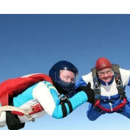
та
О регионе
ости
Общая информация
Как добраться
привезти (сувениры)
Люди, прославившие Ал
Карты и буклеты