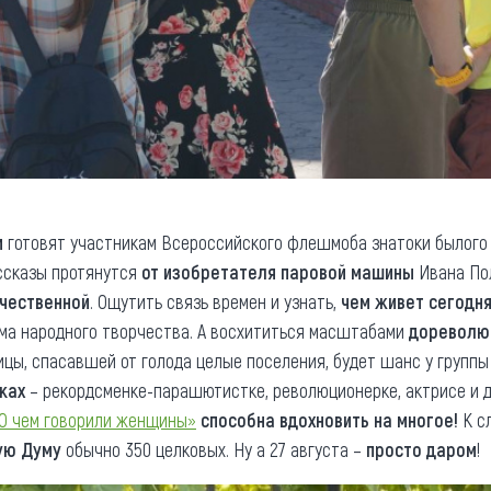
и
готовят участникам Всероссийского флешмоба знатоки былого
ассказы протянутся
от изобретателя паровой машины
Ивана Пол
ечественной
. Ощутить связь времен и узнать,
чем живет сегодн
ма народного творчества. А восхититься масштабами
дореволю
ицы, спасавшей от голода целые поселения, будет шанс у групп
ках
– рекордсменке-парашютистке, революционерке, актрисе и 
О чем говорили женщины»
способна вдохновить на многое!
К сл
ую Думу
обычно 350 целковых. Ну а 27 августа –
просто даром
!