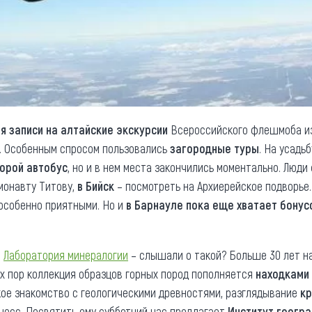
я записи на алтайские экскурсии
Всероссийского флешмоба из
. Особенным спросом пользовались
загородные туры
. На усадь
орой автобус
, но и в нем места закончились моментально. Люди
монавту Титову,
в Бийск
– посмотреть на Архиерейское подворье
особенно приятными. Но и
в Барнауле пока еще хватает бонус
я
Лаборатория минералогии
– слышали о такой? Больше 30 лет н
тех пор коллекция образцов горных пород пополняется
находками 
кое знакомство с геологическими древностями, разглядывание
кр
цесс. Посвятить ему субботний час предлагает
Институт геогр