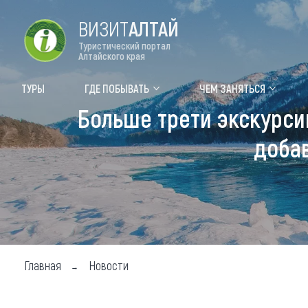
ВИЗИТ
АЛТАЙ
Туристический портал
Алтайского края
Форум VISIT ALTAI
Цвет
ТУРЫ
ГДЕ ПОБЫВАТЬ
ЧЕМ ЗАНЯТЬСЯ
Больше трети экскурси
Туры
Где
добав
Объек
Объек
Объек
Топ т
Для м
Главная
Новости