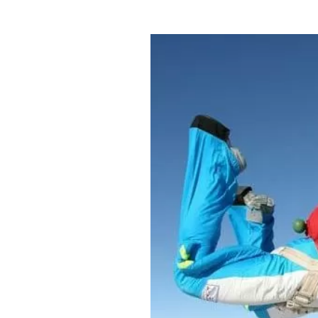
Где поесть
Кар
Нов
Рестораны
Кафе
Что 
Придорожные кафе
Другие рубрики
О нас
Реестр туроператоров
Алтайского края
Реестр туристических
агентств Алтайского края