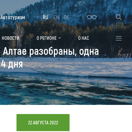
Автотуризм
RU
EN
DE
Алтайская зимовка
НОВОСТИ
О РЕГИОНЕ
О НАС
 Алтае разобраны, одна
Где остановиться
 4 дня
Санатории
Гостиницы, отели
Коттеджи, базы
Сельские усадьбы
Мотели, придорожные отели
22 АВГУСТА 2022