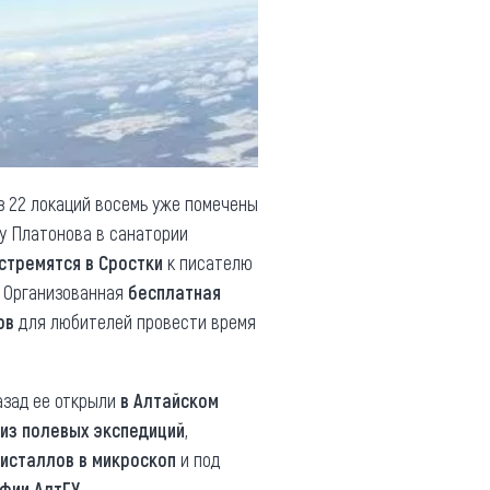
 22 локаций восемь уже помечены
бу Платонова в санатории
стремятся в Сростки
к писателю
. Организованная
бесплатная
ов
для любителей провести время
азад ее открыли
в Алтайском
из полевых экспедиций
,
исталлов в микроскоп
и под
афии АлтГУ
.