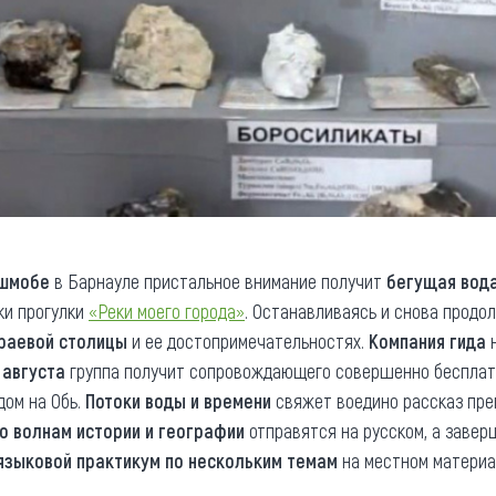
ешмобе
в Барнауле пристальное внимание получит
бегущая вод
ки прогулки
«Реки моего города»
. Останавливаясь и снова продо
краевой столицы
и ее достопримечательностях.
Компания гида
н
 августа
группа получит сопровождающего совершенно бесплат
дом на Обь.
Потоки воды и времени
свяжет воедино рассказ пре
о волнам истории и географии
отправятся на русском, а завер
языковой практикум по нескольким темам
на местном материа