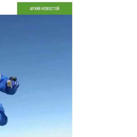
Коллекция впечатлений
АРХИВ НОВОСТЕЙ
Блог путешественника
Видеогалерея
тай
Фотогалерея