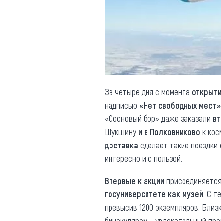
Обращения граждан
Противодействие коррупции
За четыре дня с момента
открыти
надписью
«Нет свободных мест»
«Сосновый бор» даже заказали
вт
Шукшину
и в Полковниково
к кос
доставка
сделает такие поездки 
интересно и с пользой.
Впервые к акции
присоединяетс
госуниверситете как музей
. С 
превысив 1200 экземпляров. Близ
бинокуляром – увлекательный про