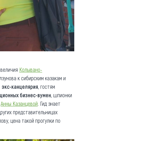
 величия
Колывано-
зунова к сибирским казакам и
я экс-канцелярия
, гостям
ционных бизнес-вумен
, шпионки
ы
Анны Казанцевой
. Гид знает
других представительницах
ову, цена такой прогулки по