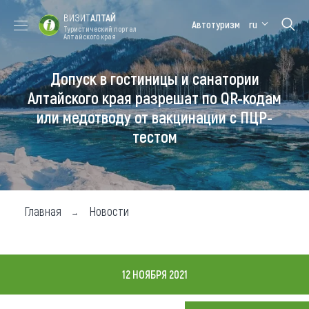
ВИЗИТ
АЛТАЙ
Автотуризм
ru
Туристический портал
Алтайского края
Допуск в гостиницы и санатории
Форум VISIT
Цветение
Медицинский
Алтайская
ALTAI
маральника
форум
зимовка
Алтайского края разрешат по QR-кодам
или медотводу от вакцинации с ПЦР-
Туры
тестом
Где побывать
Чем заняться
Где остановиться
Главная
Новости
Где поесть
Карта
12 НОЯБРЯ 2021
Новости