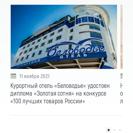
11 ноября 2021
0
Курортный отель «Беловодье» удостоен
Ново
диплома «Золотая сотня» на конкурсе
омол
«100 лучших товаров России»
лица