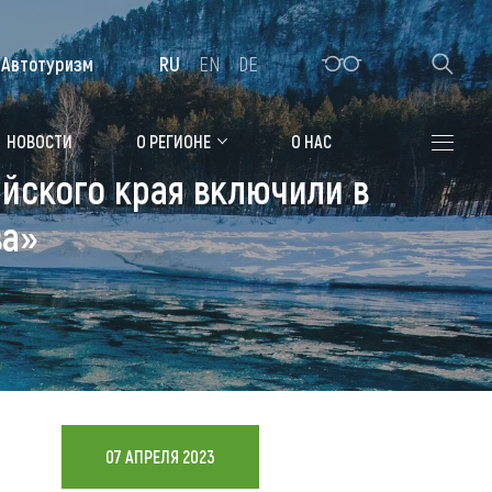
Автотуризм
RU
EN
DE
Алтайская зимовка
НОВОСТИ
О РЕГИОНЕ
О НАС
йского края включили в
Где остановиться
ва»
Санатории
Гостиницы, отели
Коттеджи, базы
Сельские усадьбы
Мотели, придорожные отели
07 АПРЕЛЯ 2023