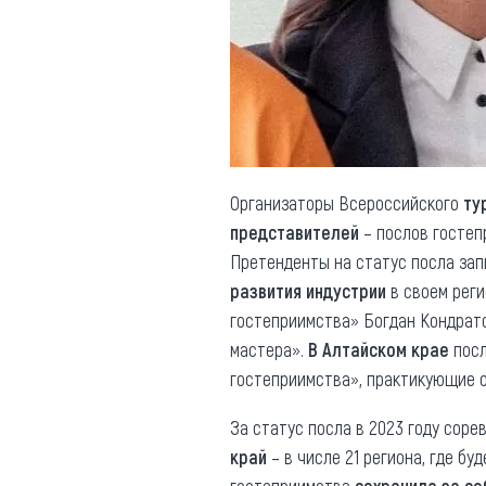
Обращения граждан
Противодействие коррупции
Организаторы Всероссийского
ту
представителей
– послов гостеп
Претенденты на статус посла зап
развития индустрии
в своем реги
гостеприимства» Богдан Кондра
мастера».
В Алтайском крае
посл
гостеприимства», практикующие 
За статус посла в 2023 году сор
край
– в числе 21 региона, где бу