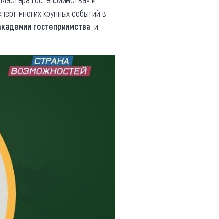
«Мастера гостеприимства» и
ксперт многих крупных событий в
академии гостеприимства
и