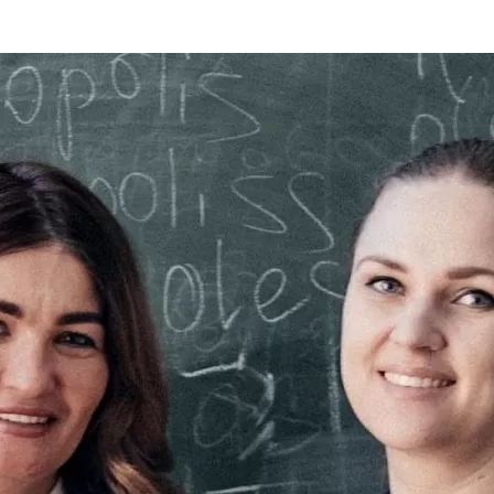
та
О регионе
ости
Общая информация
Как добраться
привезти (сувениры)
Люди, прославившие Ал
Карты и буклеты