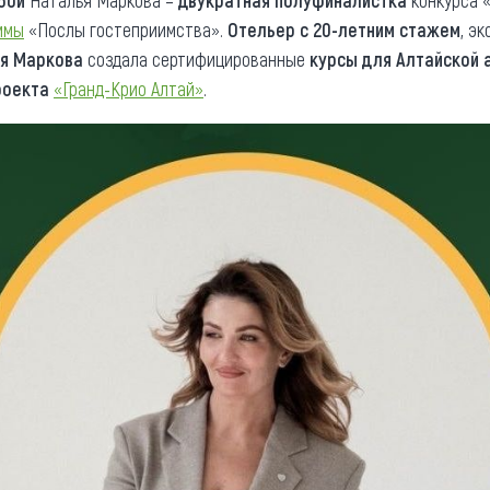
обой
Наталья Маркова –
двукратная полуфиналистка
конкурса 
ммы
«Послы гостеприимства».
Отельер с 20-летним стажем
, э
я Маркова
создала сертифицированные
курсы для Алтайской 
роекта
«Гранд-Крио Алтай»
.