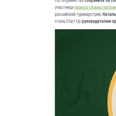
гостеприимства
сохранила за с
участница
первого сезона програ
российской туриндустрии,
Наталь
стала Start Up
руководителем п