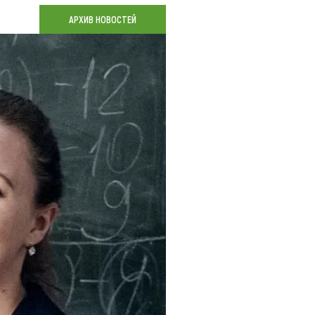
Коллекция впечатлений
АРХИВ НОВОСТЕЙ
Блог путешественника
Видеогалерея
тай
Фотогалерея