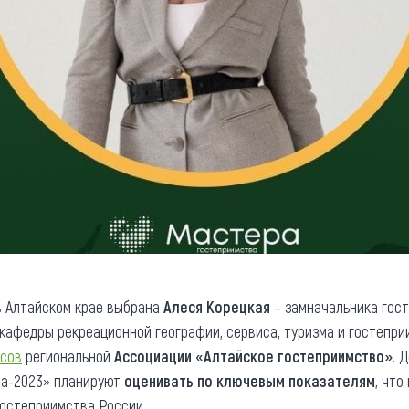
 Алтайском крае выбрана
Алеся Корецкая
– замначальника гос
кафедры рекреационной географии, сервиса, туризма и гостепр
рсов
региональной
Ассоциации «Алтайское гостеприимство»
. 
ва-2023» планируют
оценивать по ключевым показателям
, что
остеприимства России.