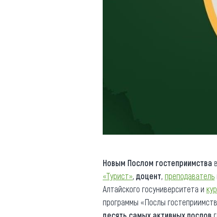
Новым Послом гостеприимства
в
«Турист»
,
доцент
,
преподаватель
Алтайского госуниверситета и
ку
программы «Послы гостеприимст
десять самых активных послов
г