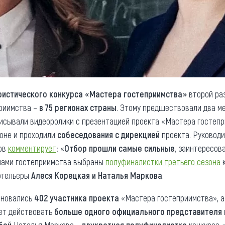
ристического конкурса «Мастера гостеприимства»
второй ра
риимства –
в 75 регионах страны
. Этому предшествовали два м
исывали видеоролики с презентацией проекта «Мастера гостеп
оне и проходили
собеседования с дирекцией
проекта. Руководи
тов
комментирует
: «
Отбор прошли самые сильные
, заинтересов
ами гостеприимства выбраны
полуфиналистки третьего сезона
к
отельеры
Алеся Корецкая и Наталья Маркова
.
евновались
402 участника проекта
«Мастера гостеприимства», а
дет действовать
больше одного официального представителя