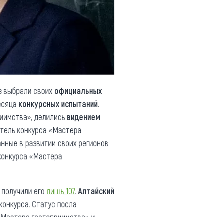
з выбрали своих
официальных
есяца
конкурсных испытаний
.
риимства», делились
видением
тель конкурса «Мастера
анные в развитии своих регионов
онкурса «Мастера
 получили его
лишь 107
.
Алтайский
конкурса. Статус посла