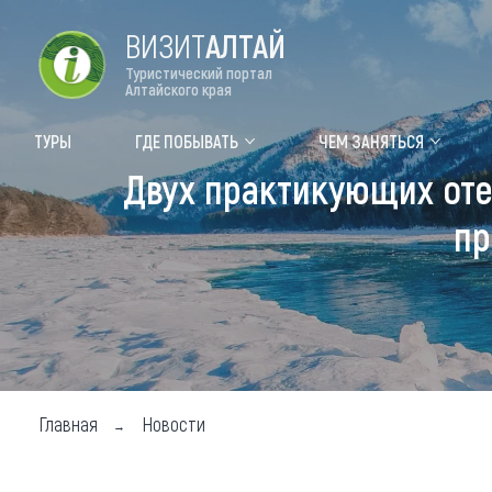
ВИЗИТ
АЛТАЙ
Туристический портал
Алтайского края
Форум VISIT ALTAI
Цвет
ТУРЫ
ГДЕ ПОБЫВАТЬ
ЧЕМ ЗАНЯТЬСЯ
Двух практикующих оте
Туры
Где
пр
Объек
Объек
Объек
Топ т
Для м
Главная
Новости