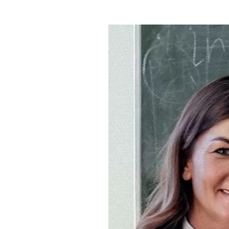
Где поесть
Кар
Нов
Рестораны
Кафе
Что 
Придорожные кафе
Другие рубрики
О нас
Реестр туроператоров
Алтайского края
Реестр туристических
агентств Алтайского края