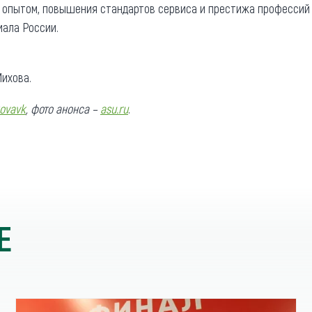
а опытом, повышения стандартов сервиса и престижа профессий
иала России.
ихова.
ovavk
, фото анонса –
asu.ru
.
Е