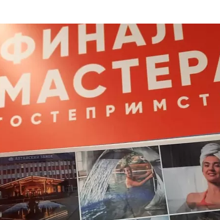
та
О регионе
ости
Общая информация
Как добраться
привезти (сувениры)
Люди, прославившие Ал
Карты и буклеты