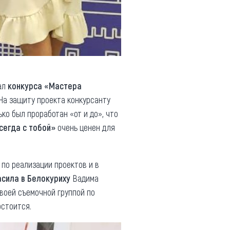
ал
конкурса «Мастера
 На защиту проекта конкурсанту
ко был проработан «от и до», что
сегда с тобой»
очень ценен для
 по реализации проектов и в
асила в Белокуриху
Вадима
своей съемочной группой по
остоится.