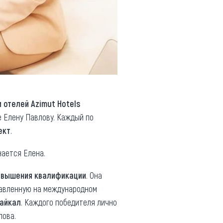
и отелей Azimut Hotels
ле Елену Павлову. Каждый по
ект
.
знается Елена.
овышения квалификации
. Она
тавленную на международном
Байкал
. Каждого победителя лично
лова.