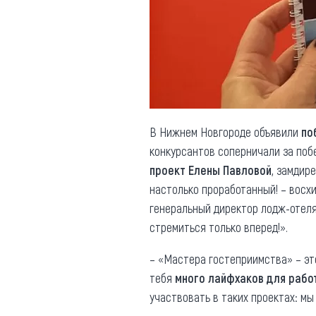
Обращения граждан
Противодействие коррупции
В Нижнем Новгороде объявили
по
конкурсантов соперничали за поб
проект Елены Павловой
, замдир
настолько проработанный! – восх
генеральный директор лодж-отеля
стремиться только вперед!».
– «Мастера гостеприимства» – эт
тебя
много лайфхаков для рабо
участвовать в таких проектах: м