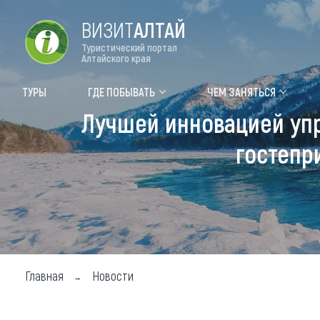
ВИЗИТ
АЛТАЙ
Туристический портал
Алтайского края
Форум VISIT ALTAI
Цвет
ТУРЫ
ГДЕ ПОБЫВАТЬ
ЧЕМ ЗАНЯТЬСЯ
Лучшей инновацией уп
Туры
Где
гостепр
Объек
Объек
Объек
Топ т
Для м
Главная
Новости