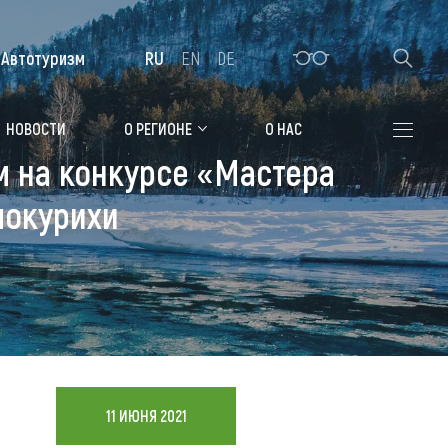
Автотуризм
RU
EN
DE
Алтайская зимовка
НОВОСТИ
О РЕГИОНЕ
О НАС
 на конкурсе «Мастера
Где остановиться
локурихи
Санатории
Гостиницы, отели
Коттеджи, базы
Сельские усадьбы
Мотели, придорожные отели
11 ИЮНЯ 2021