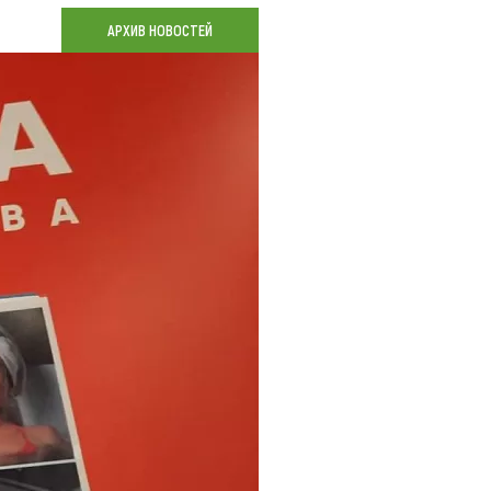
Коллекция впечатлений
АРХИВ НОВОСТЕЙ
Блог путешественника
Видеогалерея
тай
Фотогалерея