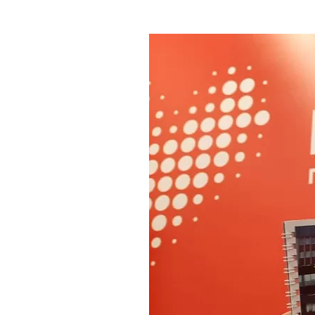
Где поесть
Кар
Нов
Рестораны
Кафе
Что 
Придорожные кафе
Другие рубрики
О нас
Реестр туроператоров
Алтайского края
Реестр туристических
агентств Алтайского края