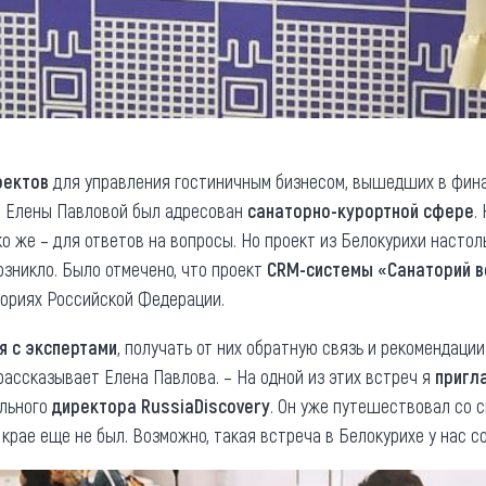
оектов
для управления гостиничным бизнесом, вышедших в фин
кт Елены Павловой был адресован
санаторно-курортной сфере
.
ко же – для ответов на вопросы. Но проект из Белокурихи настоль
озникло. Было отмечено, что проект
CRM-системы «Санаторий в
ториях Российской Федерации.
я с экспертами
, получать от них обратную связь и рекомендации
рассказывает Елена Павлова. – На одной из этих встреч я
пригл
ального
директора RussiaDiscovery
. Он уже путешествовал со 
 крае еще не был. Возможно, такая встреча в Белокурихе у нас с