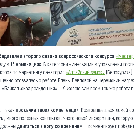
бедителей второго сезона всероссийского конкурса
«Мастер
еду в
15 номинациях
. В категории «Инновации в управлении гос
ектора по маркетингу санатория
«Алтайский замок»
(Белокуриха).
ищенно отозвалась о работе Елены Павловой на церемонии нагр
 «Байкальская резиденция». – Я желаю вам всем так же работать
о такая
прокачка твоих компетенций
! Возвращаешься домой со
ты
, много полезных контактов, много новой информации, котору
ы должны
двигаться в ногу со временем
! – комментирует победи