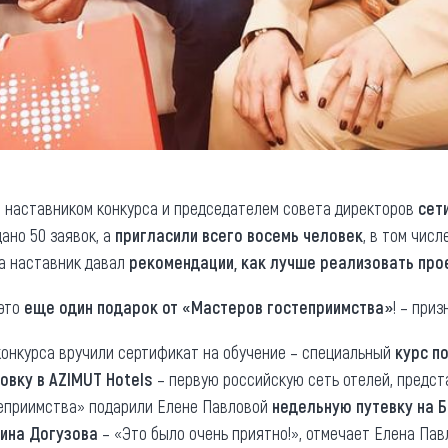
с наставником конкурса и председателем совета директоров
сет
ано 50 заявок, а
пригласили всего восемь человек
, в том чис
 а наставник давал
рекомендации, как лучше реализовать про
 это
еще один подарок от «Мастеров гостеприимства»
! – при
онкурса вручили сертификат на обучение – специальный
курс п
овку в AZIMUT Hotels
– первую российскую сеть отелей, предс
теприимства» подарили Елене Павловой
недельную путевку на 
ина Догузова
– «Это было очень приятно!», отмечает Елена Пав