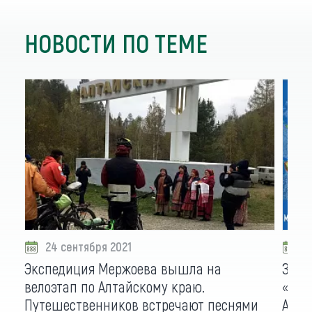
НОВОСТИ ПО ТЕМЕ
24 сентября 2021
2
Экспедиция Мержоева вышла на
За 1
велоэтап по Алтайскому краю.
«Рос
Путешественников встречают песнями
Алта