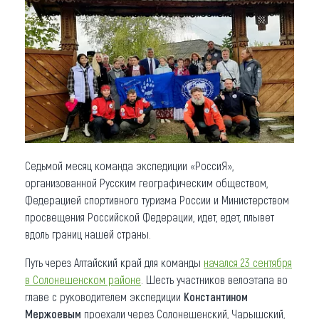
Что привезти (сувениры)
О регионе
Коллекция впечатлений
Другие рубрики
Седьмой месяц команда экспедиции «РоссиЯ»,
организованной Русским географическим обществом,
Федерацией спортивного туризма России и Министерством
просвещения Российской Федерации, идет, едет, плывет
вдоль границ нашей страны.
Путь через Алтайский край для команды
начался 23 сентября
в Солонешенском районе
. Шесть участников велоэтапа во
главе с руководителем экспедиции
Константином
Мержоевым
проехали через Солонешенский, Чарышский,