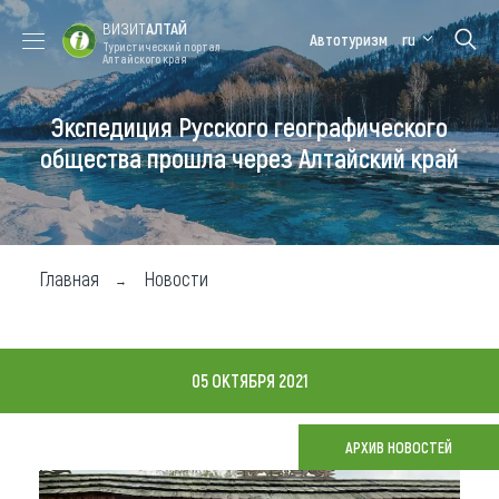
ВИЗИТ
АЛТАЙ
Автотуризм
ru
Туристический портал
Алтайского края
Экспедиция Русского географического
Форум VISIT
Цветение
Медицинский
Алтайская
ALTAI
маральника
форум
зимовка
общества прошла через Алтайский край
Туры
Где побывать
Главная
Новости
Чем заняться
Где остановиться
05 ОКТЯБРЯ 2021
Где поесть
Карта
АРХИВ НОВОСТЕЙ
Новости