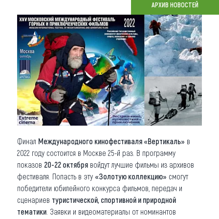
АРХИВ НОВОСТЕЙ
Что привезти (сувениры)
О регионе
Коллекция впечатлений
Другие рубрики
Финал
Международного кинофестиваля «Вертикаль»
в
2022 году состоится в Москве 25-й раз. В программу
показов
20-22 октября
войдут лучшие фильмы из архивов
фестиваля. Попасть в эту
«Золотую коллекцию»
смогут
победители юбилейного конкурса фильмов, передач и
сценариев
туристической, спортивной и природной
тематики
. Заявки и видеоматериалы от номинантов