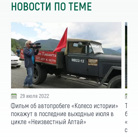
НОВОСТИ ПО ТЕМЕ
29 июля 2022
0
Фильм об автопробеге «Колесо истории»
Трил
покажут в последние выходные июля в
бийч
цикле «Неизвестный Алтай»
«При
стол