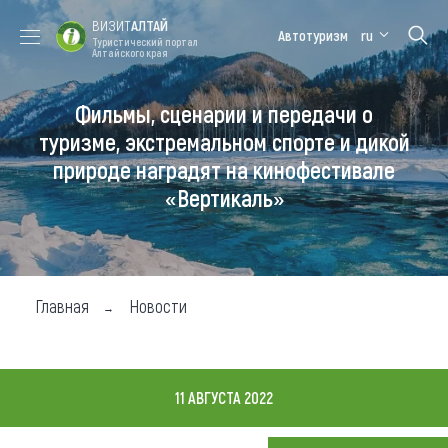
ВИЗИТ
АЛТАЙ
Автотуризм
ru
Туристический портал
Алтайского края
Фильмы, сценарии и передачи о
Форум VISIT
Цветение
Медицинский
Алтайская
ALTAI
маральника
форум
зимовка
туризме, экстремальном спорте и дикой
природе наградят на кинофестивале
Туры
«Вертикаль»
Где побывать
Чем заняться
Где остановиться
Главная
Новости
Где поесть
Карта
11 АВГУСТА 2022
Новости