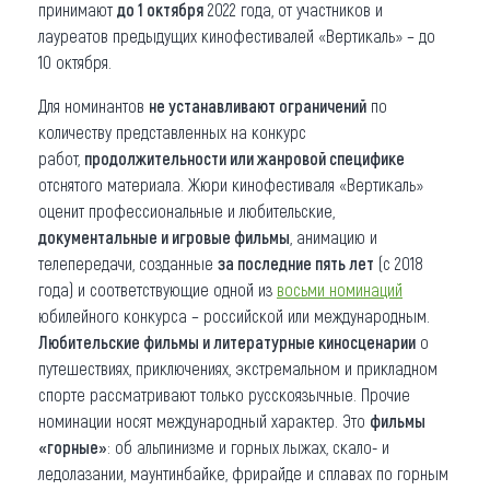
принимают
до 1 октября
2022 года, от участников и
лауреатов предыдущих кинофестивалей «Вертикаль» – до
10 октября.
Для номинантов
не устанавливают ограничений
по
количеству представленных на конкурс
работ,
продолжительности или жанровой специфике
отснятого материала. Жюри кинофестиваля «Вертикаль»
оценит профессиональные и любительские,
документальные и игровые фильмы
, анимацию и
телепередачи, созданные
за
последние пять лет
(с 2018
года) и соответствующие одной из
восьми номинаций
юбилейного конкурса – российской или международным.
Любительские фильмы и литературные киносценарии
о
путешествиях, приключениях, экстремальном и прикладном
спорте рассматривают только русскоязычные. Прочие
номинации носят международный характер. Это
фильмы
«горные
»
: об альпинизме и горных лыжах, скало- и
ледолазании, маунтинбайке, фрирайде и сплавах по горным