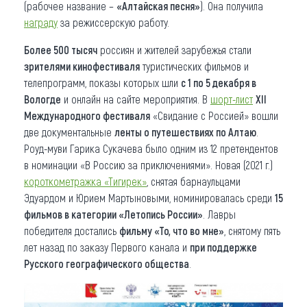
(рабочее название –
«Алтайская песня»
). Она получила
награду
за режиссерскую работу.
Более 500 тысяч
россиян и жителей зарубежья стали
зрителями кинофестиваля
туристических фильмов и
телепрограмм, показы которых шли
с 1 по 5 декабря в
Вологде
и онлайн на сайте мероприятия. В
шорт-лист
XII
Международного фестиваля
«Свидание с Россией» вошли
две документальные
ленты о путешествиях по Алтаю
.
Роуд-муви Гарика Сукачева было одним из 12 претендентов
в номинации «В Россию за приключениями». Новая (2021 г.)
короткометражка «Тигирек»
, снятая барнаульцами
Эдуардом и Юрием Мартыновыми, номинировалась среди
15
фильмов в категории «Летопись России»
. Лавры
победителя достались
фильму «То, что во мне»
, снятому пять
лет назад по заказу Первого канала и
при поддержке
Русского географического общества
.