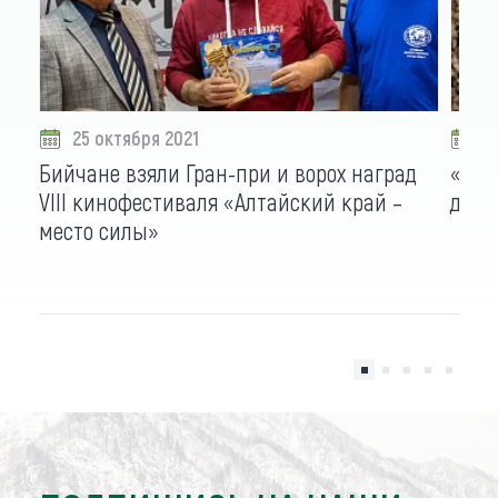
25 октября 2021
1
Бийчане взяли Гран-при и ворох наград
«Анд
VIII кинофестиваля «Алтайский край –
для 
место силы»