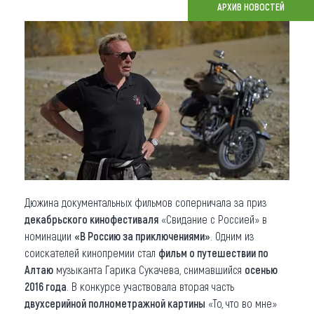
АРХИВ НОВОСТЕЙ
Что привезти (сувениры)
О регионе
Коллекция впечатлений
Другие рубрики
Дюжина документальных фильмов соперничала за приз
декабрьского кинофестиваля
«Свидание с Россией» в
номинации
«В Россию за приключениями»
. Одним из
соискателей кинопремии стал
фильм о путешествии по
Алтаю
музыканта Гарика Сукачева, снимавшийся
осенью
2016 года
. В конкурсе участвовала вторая часть
двухсерийной полнометражной картины
«То, что во мне»