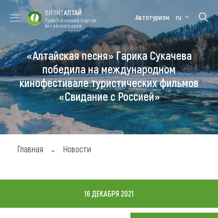
ВИЗИТ
АЛТАЙ
Автотуризм
ru
Туристический портал
Алтайского края
«Алтайская песня» Гарика Сукачева
Форум VISIT
Цветение
Медицинский
Алтайская
ALTAI
маральника
форум
зимовка
победила на международном
кинофестивале туристических фильмов
Туры
«Свидание с Россией»
Где побывать
Чем заняться
Где остановиться
Главная
Новости
Где поесть
Карта
16 ДЕКАБРЯ 2021
Новости