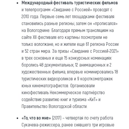
Международный фестиваль туристических фильмов
и телепрограмм «Свидание с Россией» проводят с
2010 года. Первые семь лет площадками фестиваля
становились разные регионы, затем он «прописался»
на Вологодчине. Благодаря прямым трансляциям на
сайте XII фестиваля его картины посмотрели не
только вологжане, но и жители еще 61 региона России
и 52 стран мира. За призы «Свидание с Россией-2021»
в трех основных и еще 15 конкурсных номинациях
боролись 48 документальных, 12 анимационных и 2
художественных фильма, впервые номинировались 18
туристических видеороликов и 9 короткометражек
юных кинематографистов. Организовали
кинофестиваль Некоммерческое партнёрство
содействия развитию книг и туризма «КиТ» и
Правительство Вологодской области.
«То, что во мне»
(2017) – четвертая по счету работа
Сукачева-режиссера, ранее снявшего три игровые