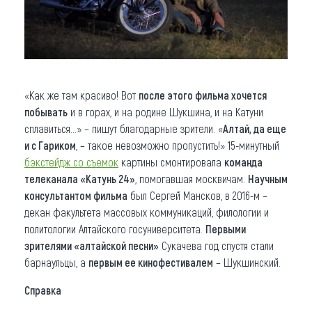
«Как же там красиво! Вот
после этого фильма хочется
побывать
и в горах, и на родине Шукшина, и на Катуни
сплавиться...» – пишут благодарные зрители. «
Алтай, да еще
и с Гариком
, – такое невозможно пропустить!» 15-минутный
бэкстейдж со съемок
картины смонтировала
команда
телеканала «Катунь 24»
, помогавшая москвичам.
Научным
консультантом фильма
был Сергей Мансков, в 2016-м –
декан факультета массовых коммуникаций, филологии и
политологии Алтайского госуниверситета.
Первыми
зрителями «алтайской песни»
Сукачева год спустя стали
барнаульцы, а
первым ее кинофестивалем
– Шукшинский.
Справка