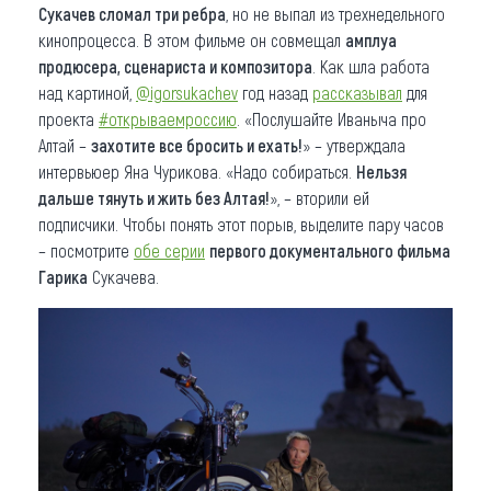
Сукачев сломал три ребра
, но не выпал из трехнедельного
кинопроцесса. В этом фильме он совмещал
амплуа
продюсера, сценариста и композитора
. Как шла работа
над картиной,
@igorsukachev
год назад
рассказывал
для
проекта
#открываемроссию
. «Послушайте Иваныча про
Алтай –
захотите все бросить и ехать!
» – утверждала
интервьюер Яна Чурикова. «Надо собираться.
Нельзя
дальше тянуть и жить без Алтая!
», – вторили ей
подписчики. Чтобы понять этот порыв, выделите пару часов
– посмотрите
обе серии
первого документального фильма
Гарика
Сукачева.