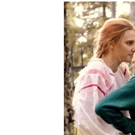
Где поесть
Кар
Нов
Рестораны
Кафе
Что 
Придорожные кафе
Другие рубрики
О нас
Реестр туроператоров
Алтайского края
Реестр туристических
агентств Алтайского края