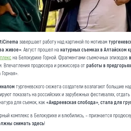
tiCinema
завершает работу над картиной по мотивам
тургеневс
 за живое»
. Август прошел на
натурных съемках в Алтайском к
мплекс
на Белокурихе Горной. Фрагментами съемочных эпизодов
и. Впечатления продюсера и режиссера от
работы в предгорьях
 Горная».
иналом
тургеневского сюжета создатели возлагают большие на
нируют показать на российских и зарубежных фестивалях, отдать 
натура для съемок, как
«Андреевская слобода», стала для гр
рный комплекс в Белокурихе и влюбились, – признается продюс
должны снимать здесь
!