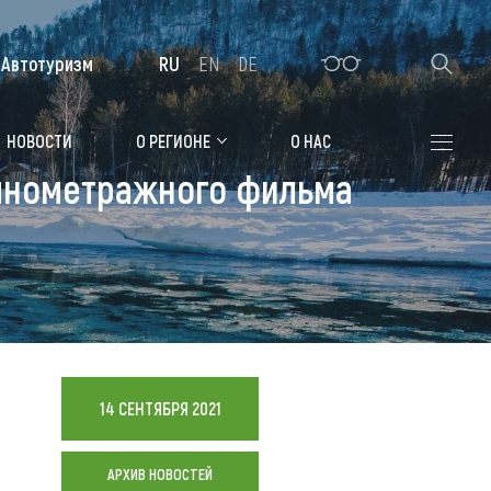
Автотуризм
RU
EN
DE
Алтайская зимовка
НОВОСТИ
О РЕГИОНЕ
О НАС
олнометражного фильма
Где остановиться
Санатории
Гостиницы, отели
Коттеджи, базы
Сельские усадьбы
14 СЕНТЯБРЯ 2021
Мотели, придорожные отели
АРХИВ НОВОСТЕЙ