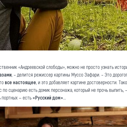
ственник «Андреевской слободы», можно не просто узнать истори
азами
, – делится режиссер картины Муссо Зафари. – Это дорогог
что
все настоящее
, и это добавляет картине достоверности. Так
ас по сценарию есть домик персонажа, который не прочь выпить, 
ь портных — есть
«Русский дом»
…