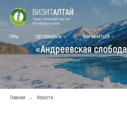
ВИЗИТ
АЛТАЙ
Туристический портал
Алтайского края
Форум VISIT ALTAI
Цвет
ТУРЫ
ГДЕ ПОБЫВАТЬ
ЧЕМ ЗАНЯТЬСЯ
«Андреевская слобода
Туры
Где
Объек
Объек
Объек
Главная
Новости
Топ т
Для м