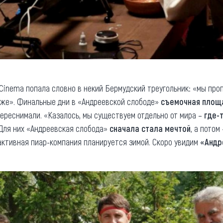
Cinema попала словно в некий Бермудский треугольник: «мы про
тоже». Финальные дни в «Андреевской слободе»
съемочная
площа
переснимали. «Казалось, мы существуем отдельно от мира –
где-
Для них «Андреевская слобода»
сначала стала мечтой
, а потом
активная пиар-компания планируется зимой. Скоро увидим
«Андр