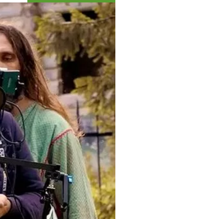
Коллекция впечатлений
Блог путешественника
Видеогалерея
тай
Фотогалерея