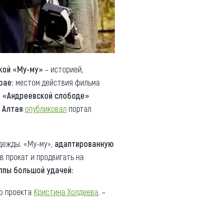
кой «Му-му»
– историей,
рае
: местом действия фильма
в «Андреевской слободе»
 Алтая
опубликовал
портал
дежды. «Му-му»,
адаптированную
в прокат и продвигать на
уппы большой удачей
:
ер проекта
Кристина Холдеева
. –