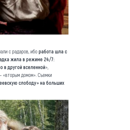
пали с радаров, ибо
работа шла с
дка жила в режиме 24/7
:
то в другой вселенной
»,
 – «вторым домом». Съемки
еевскую слободу» на больших