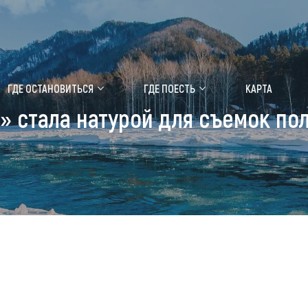
ение маральника
Медицинский форум
ГДЕ ОСТАНОВИТЬСЯ
ГДЕ ПОЕСТЬ
КАРТА
» стала натурой для съемок п
 побывать
Чем заняться
ты природы
Календарь событий
ты истории и культуры
Аудиогид
ты развлечений
Мой маршрут
уристических мест
аломобильных граждан