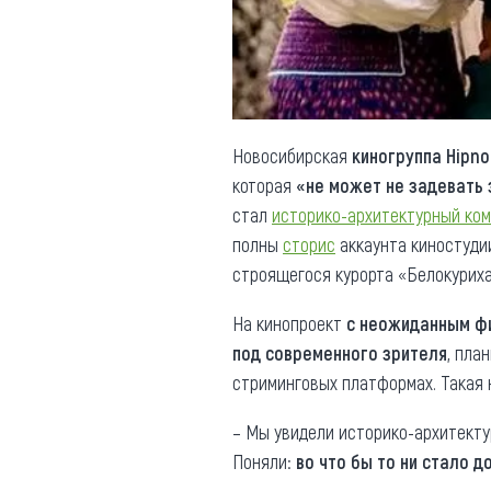
Обращения граждан
Противодействие коррупции
Новосибирская
киногруппа Hipno
которая
«не может не задевать
стал
историко-архитектурный ко
полны
сторис
аккаунта киностуди
строящегося курорта «Белокуриха
На кинопроект
с неожиданным ф
под современного зрителя
, пла
стриминговых платформах. Такая 
– Мы увидели историко-архитекту
Поняли:
во что бы то ни стало 