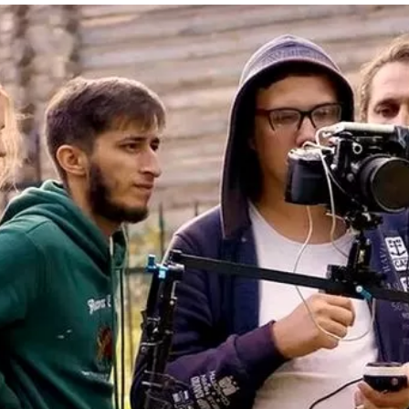
та
О регионе
ости
Общая информация
Как добраться
привезти (сувениры)
Люди, прославившие Ал
Карты и буклеты