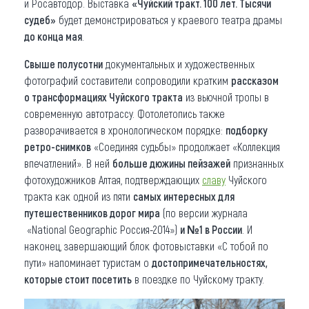
и Росавтодор. Выставка
«Чуйский тракт. 100 лет. Тысячи
судеб»
будет демонстрироваться у краевого театра драмы
до конца мая
.
Свыше полусотни
документальных и художественных
фотографий составители сопроводили кратким
рассказом
о трансформациях Чуйского тракта
из вьючной тропы в
современную автотрассу. Фотолетопись также
разворачивается в хронологическом порядке:
подборку
ретро-снимков
«Соединяя судьбы» продолжает «Коллекция
впечатлений». В ней
больше дюжины пейзажей
признанных
фотохудожников Алтая, подтверждающих
славу
Чуйского
тракта как одной из пяти
самых интересных для
путешественников дорог мира
(по версии журнала
«National Geographic Россия-2014»)
и №1 в России
. И
наконец, завершающий блок фотовыставки «С тобой по
пути» напоминает туристам о
достопримечательностях,
которые стоит посетить
в поездке по Чуйскому тракту.