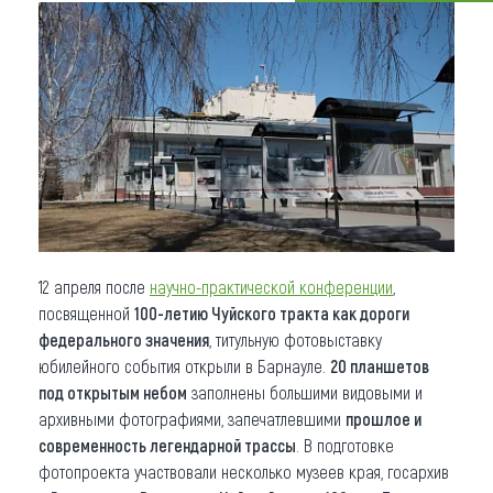
Что привезти (сувениры)
О регионе
Коллекция впечатлений
Другие рубрики
12 апреля после
научно-практической конференции
,
посвященной
100-летию Чуйского тракта как дороги
федерального значения
, титульную фотовыставку
юбилейного события открыли в Барнауле.
20 планшетов
под открытым небом
заполнены большими видовыми и
архивными фотографиями, запечатлевшими
прошлое и
современность легендарной трассы
. В подготовке
фотопроекта участвовали несколько музеев края, госархив