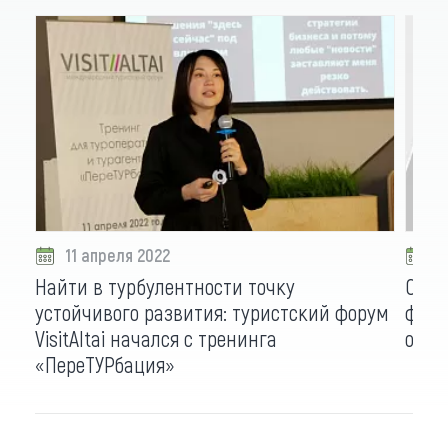
11 апреля 2022
0
Найти в турбулентности точку
С не
устойчивого развития: туристский форум
фору
VisitAltai начался с тренинга
онла
«ПереТУРбация»