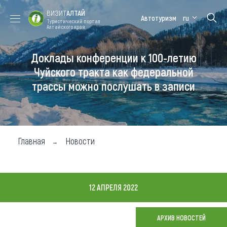
ВИЗИТ
АЛТАЙ
Автотуризм
ru
Туристический портал
Алтайского края
Доклады конференции к 100-летию
Форум VISIT
Цветение
Медицинский
Алтайская
ALTAI
маральника
форум
зимовка
Чуйского тракта как федеральной
трассы можно послушать в записи
Туры
Где побывать
Чем заняться
Главная
Новости
Где остановиться
Где поесть
12 АПРЕЛЯ 2022
Карта
АРХИВ НОВОСТЕЙ
Новости