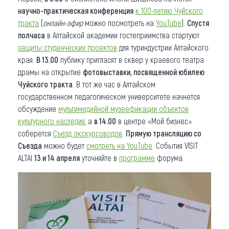
научно-практическая конференция
к 100-летию Чуйского
тракта
(
онлайн-эфир
можно посмотреть на
YouTube
).
Спустя
полчаса
в Алтайской академии гостеприимства стартуют
защиты студенческих проектов
для туриндустрии Алтайского
края.
В 13.00
публику пригласят в сквер у краевого театра
драмы на открытие
фотовыставки, посвященной юбилею
Чуйского тракта
. В тот же час в Алтайском
государственном педагогическом университете начнется
обсуждение
мультимедийной музеефикации объектов
культурного наследия
, а
в 14.00
в центре «Мой бизнес»
соберется
Съезд экскурсоводов
.
Прямую трансляцию со
Съезда
можно будет
смотреть на YouTube
. События VISIT
ALTAI
13 и 14 апреля
уточняйте в
программе
форума.