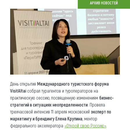
АРХИВ НОВОСТЕЙ
Что привезти (сувениры)
О регионе
Коллекция впечатлений
Другие рубрики
День открытия
М
еждународного туристского форума
VisitAltai
собрал турагентов и туроператоров на
практическую сессию, посвященную изменениям
бизнес-
стратегий в ситуациях неопределенности
. Провела
трехчасовой интенсив 11 апреля московский
эксперт по
маркетингу и брендингу Елена Крупина
, ментор
федерального акселератора
«Открой свою Россию»
.