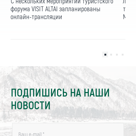
С нескольких мероприятий туристского
Лучш
форума VISIT ALTAI запланированы
тури
онлайн-трансляции
Межд
ПОДПИШИСЬ НА НАШИ
НОВОСТИ
Ваш e-mail
*