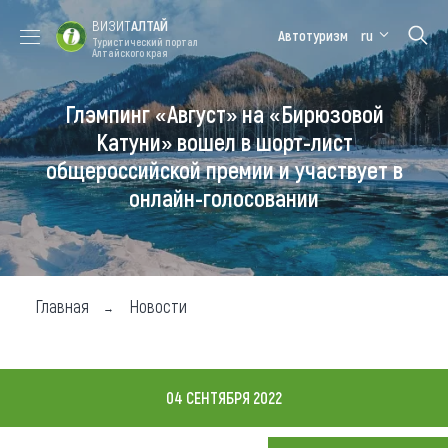
ВИЗИТ
АЛТАЙ
Автотуризм
ru
Туристический портал
Алтайского края
Глэмпинг «Август» на «Бирюзовой
Форум VISIT
Цветение
Медицинский
Алтайская
ALTAI
маральника
форум
зимовка
Катуни» вошел в шорт-лист
общероссийской премии и участвует в
Туры
онлайн-голосовании
Где побывать
Чем заняться
Где остановиться
Главная
Новости
Где поесть
Карта
04 СЕНТЯБРЯ 2022
Новости