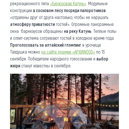
рекреационного типа
«Бирюзовая Катунь»
. Модульные
конструкции
в сосновом лесу посреди папоротников
«отдалены друг от друга настолько, чтобы не нарушать
атмосферу приватности
гостей». Огромные панорамные
окна барнхаусов обращены
на реку Катунь
. Теплые полы
и сплит-система согревают гостей в холодное время года.
Проголосовать за алтайский глэмпинг
в урочище
Талдушка можно
на сайте премии «АРХИWOOD»
по 13
сентября. Победители народного голосования и
выбор
жюри
станут известны в сентябре.