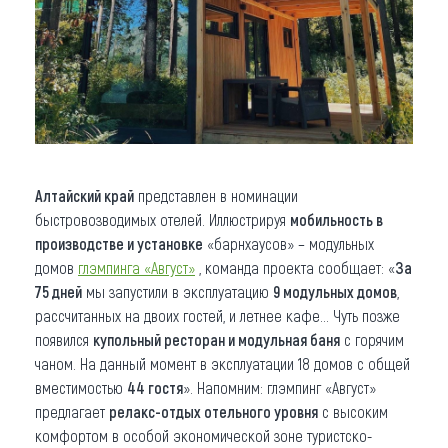
Алтайский край
представлен в номинации
быстровозводимых отелей. Иллюстрируя
мобильность в
производстве и установке
«барнхаусов» – модульных
домов
глэмпинга «Август»
, команда проекта сообщает: «
За
75 дней
мы запустили в эксплуатацию
9 модульных домов
,
рассчитанных на двоих гостей, и летнее кафе... Чуть позже
появился
купольный ресторан и модульная баня
с горячим
чаном. На данный момент в эксплуатации 18 домов с общей
вместимостью
44 гостя
». Напомним: глэмпинг «Август»
предлагает
релакс-отдых отельного уровня
с высоким
комфортом в особой экономической зоне туристско-