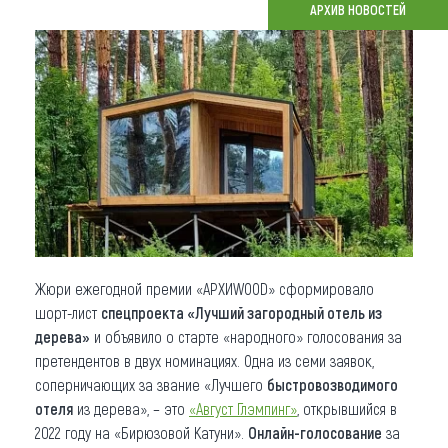
АРХИВ НОВОСТЕЙ
Что привезти (сувениры)
О регионе
Коллекция впечатлений
Другие рубрики
Жюри ежегодной премии «АРХИWOOD» сформировало
шорт-лист
спецпроекта «Лучший загородный отель из
дерева»
и объявило о старте «народного» голосования за
претендентов в двух номинациях. Одна из семи заявок,
соперничающих за звание «Лучшего
быстровозводимого
отеля
из дерева», – это
«Август Глэмпинг»
, открывшийся в
2022 году на «Бирюзовой Катуни».
Онлайн-голосование
за