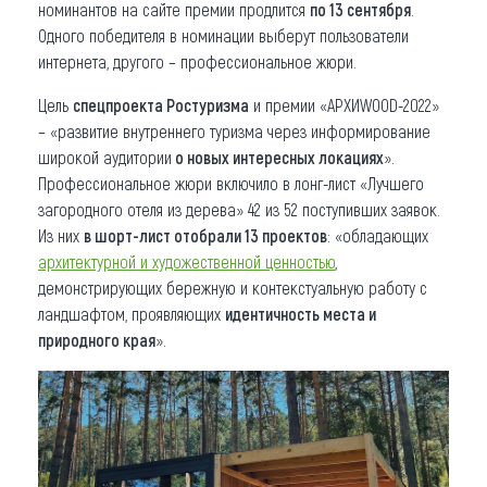
номинантов на сайте премии продлится
по 13 сентября
.
Одного победителя в номинации выберут пользователи
интернета, другого – профессиональное жюри.
Цель
спецпроекта Ростуризма
и премии «АРХИWOOD-2022»
– «развитие внутреннего туризма через информирование
широкой аудитории
о новых интересных локациях
».
Профессиональное жюри включило в лонг-лист «Лучшего
загородного отеля из дерева» 42 из 52 поступивших заявок.
Из них
в шорт-лист отобрали 13 проектов
: «обладающих
архитектурной и художественной ценностью
,
демонстрирующих бережную и контекстуальную работу с
ландшафтом, проявляющих
идентичность места и
природного края
».