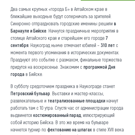
Два самых крупных «города Б» в Алтайском крае в
Что привезти (сувениры)
ближайшие выходные будут соперничать за зрителей.
О регионе
Синхронно отпраздновать городские именины решили
в
Барнауле и Бийске
. Начнутся праздничные мероприятия в
Коллекция впечатлений
столице Алтайского края и старейшем его городе
7
сентября
. Наукоград нынче отмечает юбилей –
310 лет
с
Другие рубрики
момента первого упоминания в исторических документах.
Празднуют это событие с размахом, финальные торжества
придутся на воскресенье. Знакомим с
программой Дня
города
в Бийске.
В субботу средоточием праздника в Наукограде станет
Петровский бульвар
. Выставки и мастер-классы,
развлекательные и
театрализованные площадки
начнут
работать там с 10 утра. Спустя час от администрации города
выдвинется
костюмированный парад
, иллюстрирующий
собой историю Бийска. В это же время на бульваре
начнется турнир по
фехтованию на шпагах
в стиле XVII века