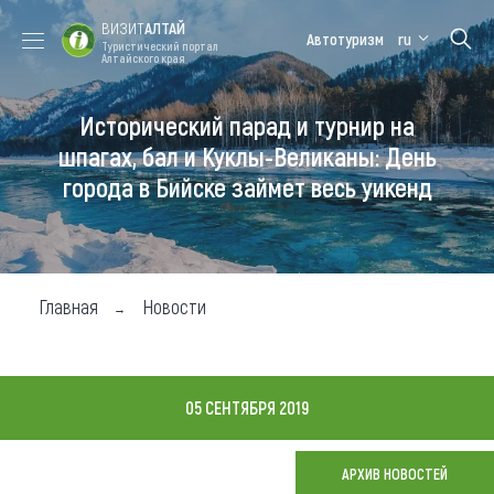
ВИЗИТ
АЛТАЙ
Автотуризм
ru
Туристический портал
Алтайского края
Исторический парад и турнир на
Форум VISIT
Цветение
Медицинский
Алтайская
ALTAI
маральника
форум
зимовка
шпагах, бал и Куклы-Великаны: День
города в Бийске займет весь уикенд
Туры
Где побывать
Чем заняться
Главная
Новости
Где остановиться
Где поесть
05 СЕНТЯБРЯ 2019
Карта
АРХИВ НОВОСТЕЙ
Новости