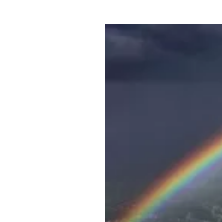
Где поесть
Кар
Нов
Рестораны
Кафе
Что 
Придорожные кафе
Другие рубрики
О нас
Реестр туроператоров
Алтайского края
Реестр туристических
агентств Алтайского края