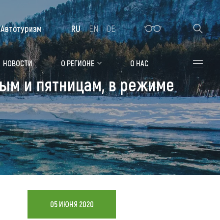
Автотуризм
RU
EN
DE
Алтайская зимовка
НОВОСТИ
О РЕГИОНЕ
О НАС
ным и пятницам, в режиме
Где остановиться
Санатории
Гостиницы, отели
Коттеджи, базы
Сельские усадьбы
Мотели, придорожные отели
05 ИЮНЯ 2020