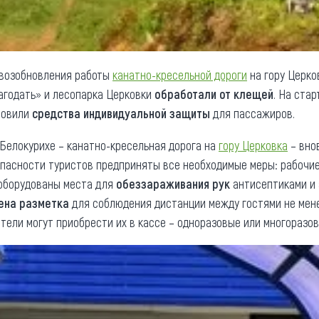
 возобновления работы
канатно-кресельной дороги
на гору Церков
агодать» и лесопарка Церковки
обработали от клещей
. На ста
товили
средства индивидуальной защиты
для пассажиров.
 Белокурихе – канатно-кресельная дорога на
гору Церковка
– вно
опасности туристов предприняты все необходимые меры: рабочи
 оборудованы места для
обеззараживания рук
антисептиками и 
ена разметка
для соблюдения дистанции между гостями не менее
ители могут приобрести их в кассе – одноразовые или многоразов