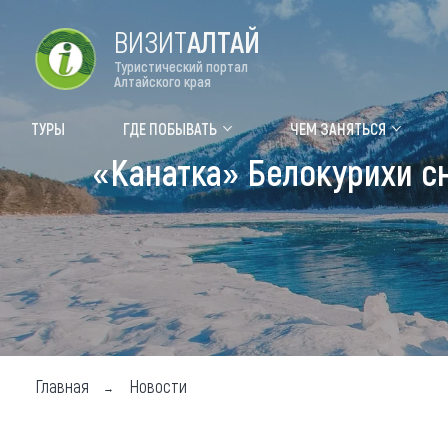
ВИЗИТ
АЛТАЙ
Туристический портал
Алтайского края
Форум VISIT ALTAI
Цвет
ТУРЫ
ГДЕ ПОБЫВАТЬ
ЧЕМ ЗАНЯТЬСЯ
«Канатка» Белокурихи сн
Туры
Где
Объек
Объек
Объек
Топ т
Для м
Главная
Новости