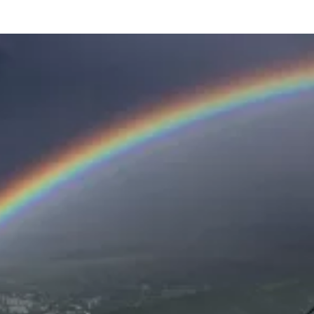
та
О регионе
ости
Общая информация
Как добраться
привезти (сувениры)
Люди, прославившие Ал
Карты и буклеты