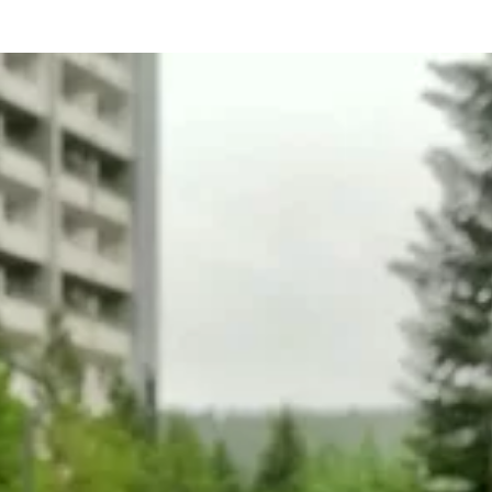
та
О регионе
ости
Общая информация
Как добраться
привезти (сувениры)
Люди, прославившие Ал
Карты и буклеты