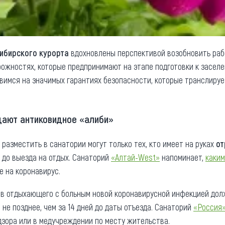
ибирского курорта
вдохновлены перспективой возобновить раб
рожностях, которые предпринимают на этапе подготовки к засел
овимся на значимых гарантиях безопасности, которые транслиру
дают антиковидное «алиби»
разместить в санатории могут только тех, кто имеет на руках
от
я до выезда на отдых. Санаторий
«Алтай-West»
напоминает,
каким
 на коронавирус.
ов отдыхающего с больным новой коронавирусной инфекцией до
 не позднее, чем за 14 дней до даты отъезда. Санаторий
«Россия
зора или в медучреждении по месту жительства.