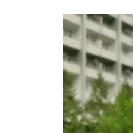
Где поесть
Кар
Нов
Рестораны
Кафе
Что 
Придорожные кафе
Другие рубрики
О нас
Реестр туроператоров
Алтайского края
Реестр туристических
агентств Алтайского края