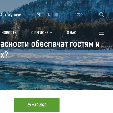
Автотуризм
RU
EN
DE
Алтайская зимовка
НОВОСТИ
О РЕГИОНЕ
О НАС
пасности обеспечат гостям и
Где остановиться
ых?
Санатории
Гостиницы, отели
Коттеджи, базы
Сельские усадьбы
Мотели, придорожные отели
29 МАЯ 2020