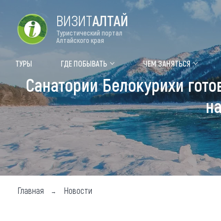
ВИЗИТ
АЛТАЙ
Туристический портал
Алтайского края
Форум VISIT ALTAI
Цвет
ТУРЫ
ГДЕ ПОБЫВАТЬ
ЧЕМ ЗАНЯТЬСЯ
Санатории Белокурихи готов
Туры
Где
на
Объек
Объек
Объек
Топ т
Для м
Главная
Новости