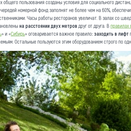
х общего пользования созданы условия для социального дистан
очередей номерной фонд заполнят не более чем на 60%, обеспеч
ственниками. Часы работы ресторанов увеличат. В залах со шве
тановлены
на расстоянии двух метров
друг от друга. В
правилах
ь
» и «
Сибирь
» оговаривается важное правило:
заходить в лифт
п
мьям. Остальные пользуются этим оборудованием строго по одн