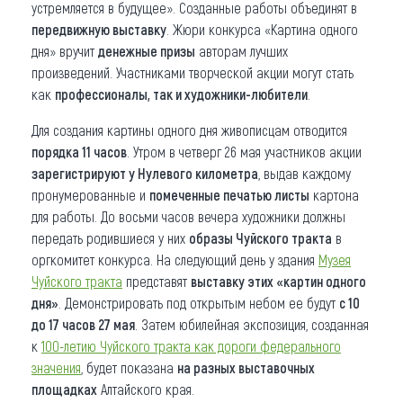
устремляется в будущее». Созданные работы объединят в
передвижную выставку
. Жюри конкурса «Картина одного
дня» вручит
денежные призы
авторам лучших
произведений. Участниками творческой акции могут стать
как
профессионалы, так и художники-любители
.
Для создания картины одного дня живописцам отводится
порядка 11 часов
. Утром в четверг 26 мая участников акции
зарегистрируют у Нулевого километра
, выдав каждому
пронумерованные и
помеченные печатью листы
картона
для работы. До восьми часов вечера художники должны
передать родившиеся у них
образы Чуйского тракта
в
оргкомитет конкурса. На следующий день у здания
Музея
Чуйского тракта
представят
выставку этих «картин одного
дня»
. Демонстрировать под открытым небом ее будут
с 10
до 17 часов 27 мая
. Затем юбилейная экспозиция, созданная
к
100-летию Чуйского тракта как дороги федерального
значения
, будет показана
на разных выставочных
площадках
Алтайского края.