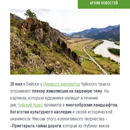
АРХИВ НОВОСТЕЙ
Что привезти (сувениры)
О регионе
Коллекция впечатлений
Другие рубрики
26 мая
в Бийске у
Нулевого километра
Чуйского тракта
устраивают
пленэр живописцев на заданную тему
. На
картинах, которые художники напишут в течение
дня,
Чуйский тракт
проявится в
многообразии ландшафтов,
богатстве культурного наследия
и своей исторической
значимости. Миссия этого коллективного творчества –
«
Приоткрыть тайны дороги
, которая из глубины веков