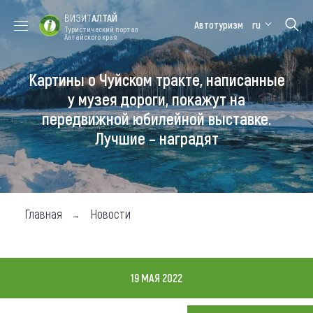
ВИЗИТ
АЛТАЙ
Автотуризм
ru
Туристический портал
Алтайского края
Картины о Чуйском тракте, написанные
Форум VISIT
Цветение
Медицинский
Алтайская
ALTAI
маральника
форум
зимовка
у музея дороги, покажут на
передвижной юбилейной выставке.
Туры
Лучшие – наградят
Где побывать
Чем заняться
Где остановиться
Главная
Новости
Где поесть
Карта
19 МАЯ 2022
Новости