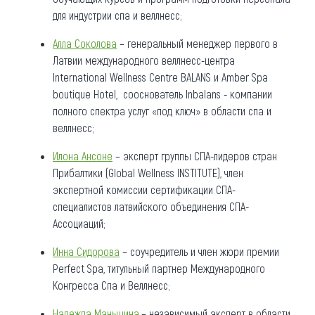
для индустрии спа и веллнесс;
Алла Соколова
– генеральный менеджер первого в
Латвии международного веллнесс-центра
International Wellness Centre BALANS и Amber Spa
boutique Hotel, сооснователь Inbalans - компании
полного спектра услуг «под ключ» в области спа и
веллнесс;
Илона Ансоне
– эксперт группы СПА-лидеров стран
Прибалтики (Global Wellness INSTITUTE), член
экспертной комиссии сертификации СПА-
специалистов латвийского объединения СПА-
Ассоциаций;
Инна Сидорова
– соучредитель и член жюри премии
Perfect Spa, титульный партнер Международного
Конгресса Спа и Веллнесс;
Надежда Маньшина
.– независимый эксперт в области