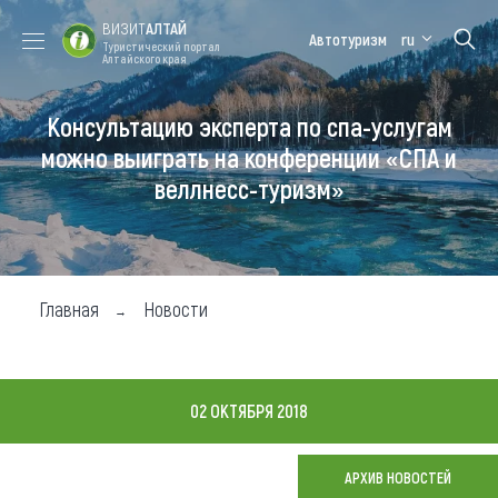
ВИЗИТ
АЛТАЙ
Автотуризм
ru
Туристический портал
Алтайского края
Консультацию эксперта по спа-услугам
Форум VISIT
Цветение
Медицинский
Алтайская
ALTAI
маральника
форум
зимовка
можно выиграть на конференции «СПА и
веллнесс-туризм»
Туры
Где побывать
Чем заняться
Главная
Новости
Где остановиться
Где поесть
02 ОКТЯБРЯ 2018
Карта
АРХИВ НОВОСТЕЙ
Новости