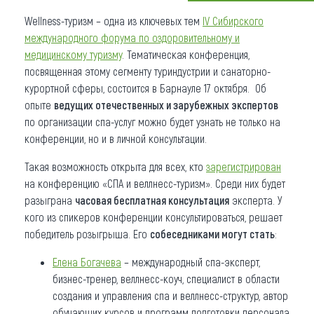
Wellness-туризм – одна из ключевых тем
IV Сибирского
Что привезти (сувениры)
международного форума по оздоровительному и
О регионе
медицинскому туризму
. Тематическая конференция,
посвященная этому сегменту туриндустрии и санаторно-
Коллекция впечатлений
курортной сферы, состоится в Барнауле 17 октября. Об
опыте
ведущих отечественных и зарубежных экспертов
Другие рубрики
по организации спа-услуг можно будет узнать не только на
конференции, но и в личной консультации.
Такая возможность открыта для всех, кто
зарегистрирован
на конференцию «СПА и веллнесс-туризм». Среди них будет
разыграна
часовая бесплатная консультация
эксперта. У
кого из спикеров конференции консультироваться, решает
победитель розыгрыша. Его
собеседниками могут стать
:
Елена Богачева
– международный спа-эксперт,
бизнес-тренер, веллнесс-коуч, специалист в области
создания и управления спа и веллнесс-структур, автор
обучающих курсов и программ подготовки персонала