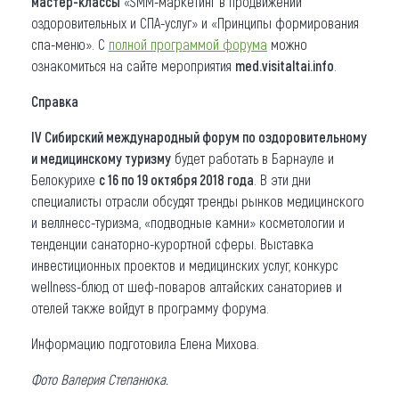
мастер-классы
«SMM-маркетинг в продвижении
оздоровительных и СПА-услуг» и «Принципы формирования
спа-меню». С
полной программой форума
можно
ознакомиться на сайте мероприятия
med.visitaltai.info
.
Справка
IV Сибирский международный форум по оздоровительному
и медицинскому туризму
будет работать в Барнауле и
Белокурихе
с 16 по 19 октября 2018 года
. В эти дни
специалисты отрасли обсудят тренды рынков медицинского
и веллнесс-туризма, «подводные камни» косметологии и
тенденции санаторно-курортной сферы. Выставка
инвестиционных проектов и медицинских услуг, конкурс
wellness-блюд от шеф-поваров алтайских санаториев и
отелей также войдут в программу форума.
Информацию подготовила Елена Михова.
Фото Валерия Степанюка.