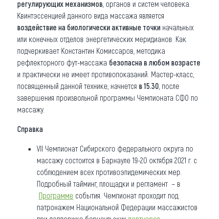
регулирующих механизмов
, органов и систем человека.
Квинтэссенцией данного вида массажа является
воздействие на биологически активные точки
начальных
или конечных отделов энергетических меридианов. Как
подчеркивает Константин Комиссаров, методика
рефлекторного фут-массажа
безопасна в любом возрасте
и практически не имеет противопоказаний. Мастер-класс,
посвященный данной технике, начнется
в 15.30
, после
завершения произвольной программы Чемпионата СФО по
массажу.
Справка
VII Чемпионат Сибирского федерального округа по
массажу состоится в Барнауле 19-20 октября 2021 г. с
соблюдением всех противоэпидемических мер.
Подробный тайминг, площадки и регламент – в
Программе
события. Чемпионат проходит под
патронажем Национальной Федерации массажистов
при поддержке барнаульских
партнеров
–