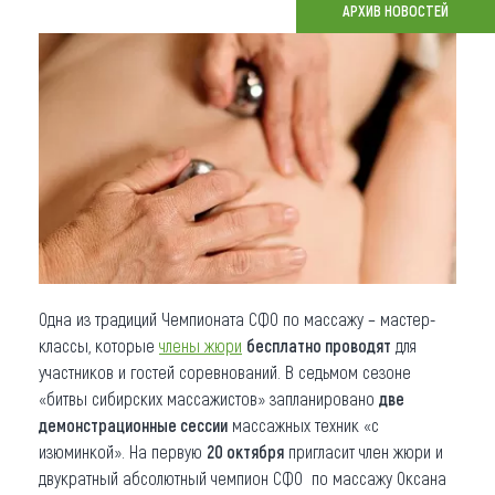
АРХИВ НОВОСТЕЙ
Что привезти (сувениры)
О регионе
Коллекция впечатлений
Другие рубрики
Одна из традиций Чемпионата СФО по массажу – мастер-
классы, которые
члены жюри
бесплатно проводят
для
участников и гостей соревнований. В седьмом сезоне
«битвы сибирских массажистов» запланировано
две
демонстрационные сессии
массажных техник «с
изюминкой». На первую
20 октября
пригласит член жюри и
двукратный абсолютный чемпион СФО по массажу Оксана