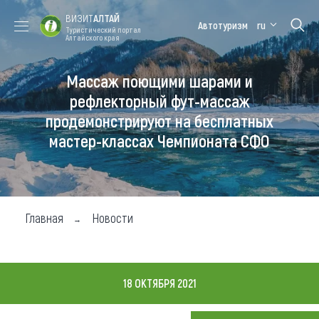
ВИЗИТ
АЛТАЙ
Автотуризм
ru
Туристический портал
Алтайского края
Массаж поющими шарами и
Форум VISIT
Цветение
Медицинский
Алтайская
ALTAI
маральника
форум
зимовка
рефлекторный фут-массаж
продемонстрируют на бесплатных
Туры
мастер-классах Чемпионата СФО
Где побывать
Чем заняться
Где остановиться
Главная
Новости
Где поесть
Карта
18 ОКТЯБРЯ 2021
Новости