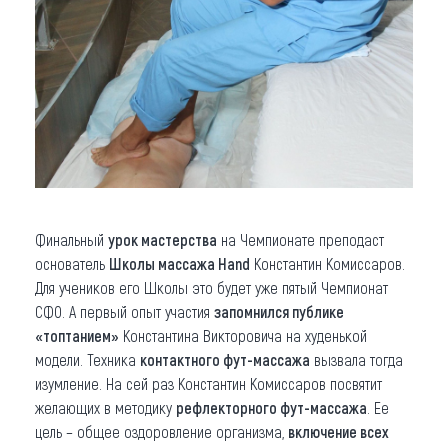
Финальный
урок мастерства
на Чемпионате преподаст
основатель
Школы массажа Hand
Константин Комиссаров.
Для учеников его Школы это будет уже пятый Чемпионат
СФО. А первый опыт участия
запомнился публике
«топтанием»
Константина Викторовича на худенькой
модели. Техника
контактного фут-массажа
вызвала тогда
изумление. На сей раз Константин Комиссаров посвятит
желающих в методику
рефлекторного фут-массажа
. Ее
цель – общее оздоровление организма,
включение всех