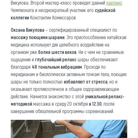
Викулова. Второй мастер-класс проведет давний
партнер
Чемпионата и неоднократный участник его
судейской
коллегии
Константин Комиссаров.
Оксана Викулова
– сертифицированный специалист по
массажу поющими шарами
. Это приспособление китайская
медицина использует для целебного воздействия на
организм уже
более шести веков
. Ни с чем не сравнимые
ощущения и
глубочайший релакс
шары обеспечивают
благодаря
48 тональным вибрациям
. Проходя по
меридианам и биологически активным точкам тела, поющие
шары не только полностью
избавляют от стресса
, но и
оказывают противоотечное и общее оздоравливающее
действие. Начнется знакомство с этой
уникальной релакс-
методикой
массажа в среду 20 октября
в 12.30
, после
завершения обязательной программы соревнований.