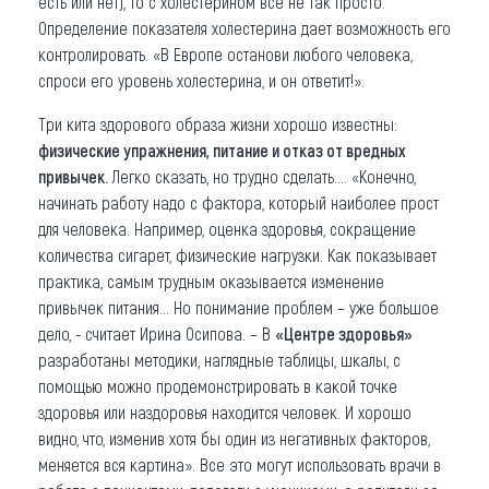
есть или нет), то с холестерином все не так просто.
Определение показателя холестерина дает возможность его
контролировать. «В Европе останови любого человека,
спроси его уровень холестерина, и он ответит!».
Три кита здорового образа жизни хорошо известны:
ф
изические упражнения, питание и отказ от вредных
привычек.
Легко сказать, но трудно сделать…. «Конечно,
начинать работу надо с фактора, который наиболее прост
для человека. Например, оценка здоровья, сокращение
количества сигарет, физические нагрузки. Как показывает
практика, самым трудным оказывается изменение
привычек питания… Но понимание проблем – уже большое
дело, - считает Ирина Осипова. – В
«Центре здоровья»
разработаны методики, наглядные таблицы, шкалы, с
помощью можно продемонстрировать в какой точке
здоровья или наздоровья находится человек. И хорошо
видно, что, изменив хотя бы один из негативных факторов,
меняется вся картина». Все это могут использовать врачи в