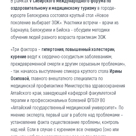
В рамках
V Сибирского международного форума по
оздоровительному и медицинскому туризму
в городе-
Что привезти (сувениры)
курорте Белокуриха состоялся круглый стол «Новое
поколение выбирает ЗОЖ». Участники встречи – врачи из
О регионе
Барнаула, Белокурихи и Бийска - обсудили методики
Коллекция впечатлений
обучения людей разного возраста практикам ЗОЖ.
«Три фактора –
гипертония, повышенный холестерин,
Другие рубрики
курение
ведут к сердечно-сосудистым заболеваниям,
преждевременной смерти и другим серьезным проблемам»,
- так началось выступление спикера круглого стола
Ирины
Осиповой,
главного внештатного специалиста по
медицинской профилактике Министерства здравоохранения
Алтайского края, заведующей кафедрой факультетской
терапии и профессиональных болезней ФГБОУ ВО
«Алтайский государственный медицинский университет». По
мнению эксперта, первый шаг в работе над проблемами –
установление факта существование проблемы, контроль
над ней. Если в случае с курением все очевидно (оно или