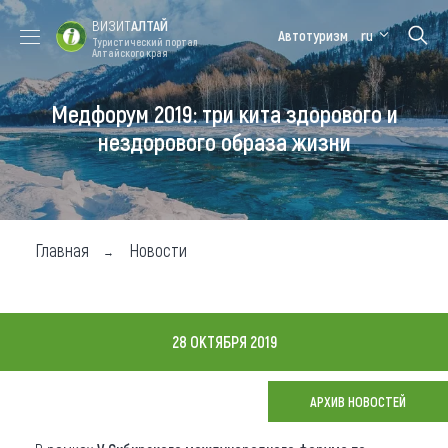
ВИЗИТ
АЛТАЙ
Автотуризм
ru
Туристический портал
Алтайского края
Медфорум 2019: три кита здорового и
Форум VISIT
Цветение
Медицинский
Алтайская
ALTAI
маральника
форум
зимовка
нездорового образа жизни
Туры
Где побывать
Главная
Новости
Чем заняться
Где остановиться
28 ОКТЯБРЯ 2019
Где поесть
Карта
АРХИВ НОВОСТЕЙ
Новости