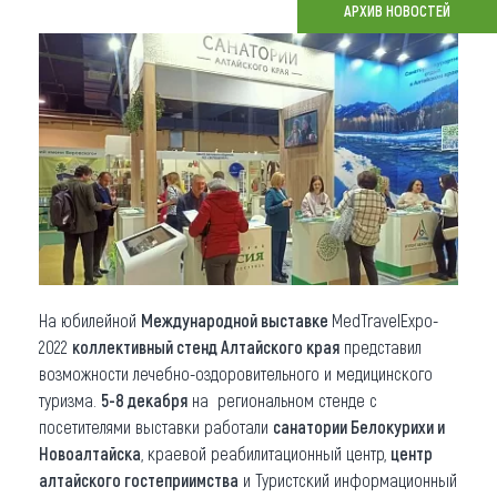
АРХИВ НОВОСТЕЙ
Что привезти (сувениры)
О регионе
Коллекция впечатлений
Другие рубрики
На юбилейной
Международной выставке
MedTravelExpo-
2022
коллективный стенд
Алтайского края
представил
возможности лечебно-оздоровительного и медицинского
туризма.
5-8 декабря
на региональном стенде с
посетителями выставки работали
санатории Белокурихи и
Новоалтайска
, краевой реабилитационный центр,
центр
алтайского гостеприимства
и Туристский информационный