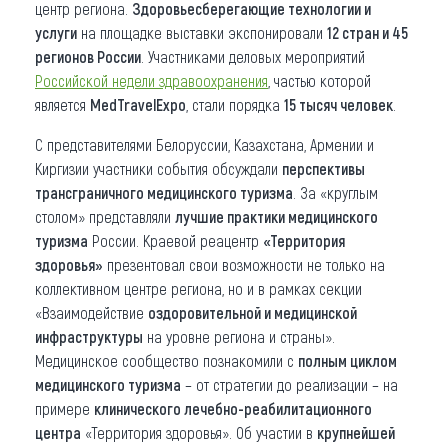
центр региона.
Здоровьесберегающие технологии и
услуги
на площадке выставки экспонировали
12 стран и 45
регионов России
. Участниками деловых мероприятий
Российской недели здравоохранения
, частью которой
является
MedTravelExpo
, стали порядка
15 тысяч человек
.
С представителями Белоруссии, Казахстана, Армении и
Киргизии участники события обсуждали
перспективы
трансграничного медицинского туризма
. За «круглым
столом» представляли
лучшие практики медицинского
туризма
России. Краевой реацентр
«Территория
здоровья»
презентовал свои возможности не только на
коллективном центре региона, но и в рамках секции
«Взаимодействие
оздоровительной и медицинской
инфраструктуры
на уровне региона и страны».
Медицинское сообщество познакомили с
полным циклом
медицинского туризма
– от стратегии до реализации – на
примере
клинического лечебно-реабилитационного
центра
«Территория здоровья». Об участии в
крупнейшей