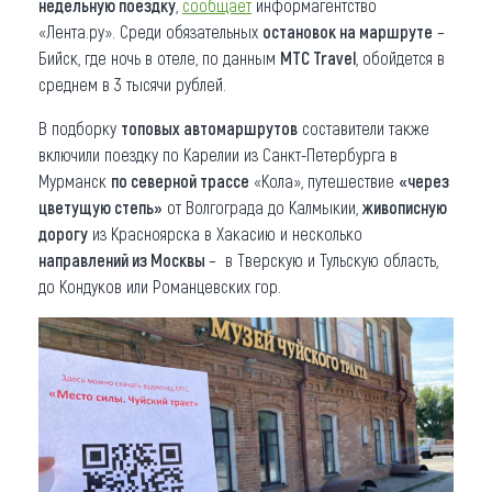
недельную поездку
,
сообщает
информагентство
«Лента.ру». Среди обязательных
остановок на маршруте
–
Бийск, где ночь в отеле, по данным
МТС Travel
, обойдется в
среднем в 3 тысячи рублей.
В подборку
топовых автомаршрутов
составители также
включили поездку по Карелии из Санкт-Петербурга в
Мурманск
по северной трассе
«Кола», путешествие
«через
цветущую степь»
от Волгограда до Калмыкии,
живописную
дорогу
из Красноярска в Хакасию и несколько
направлений из Москвы
– в Тверскую и Тульскую область,
до Кондуков или Романцевских гор.