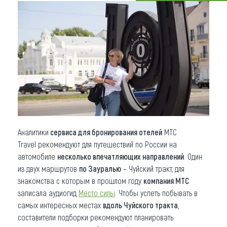
Что привезти (сувениры)
О регионе
Коллекция впечатлений
Другие рубрики
Аналитики
сервиса для бронирования отелей
МТС
Travel рекомендуют для путешествий по России на
автомобиле
несколько впечатляющих направлений
. Один
из двух маршрутов
по Зауралью
– Чуйский тракт, для
знакомства с которым в прошлом году
компания МТС
записала аудиогид
Место силы
. Чтобы успеть побывать в
самых интересных местах
вдоль Чуйского тракта
,
составители подборки рекомендуют планировать