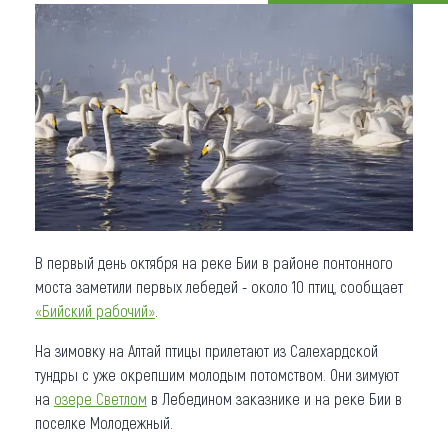
Что привезти (сувениры)
О регионе
Коллекция впечатлений
Другие рубрики
В первый день октября на реке Бии в районе понтонного
моста заметили первых лебедей - около 10 птиц, сообщает
«Бийский рабочий»
.
На зимовку на Алтай птицы прилетают из Салехардской
тундры с уже окрепшим молодым потомством. Они зимуют
на
озере Светлом
в Лебедином заказнике и на реке Бии в
поселке Молодежный.