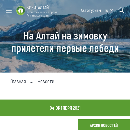
ВИЗИТ
АЛТАЙ
Автотуризм
ru
Туристический портал
Алтайского края
На Алтай на зимовку
Форум VISIT
Цветение
Медицинский
Алтайская
ALTAI
маральника
форум
зимовка
прилетели первые лебеди
Туры
Где побывать
Чем заняться
Главная
Новости
Где остановиться
Где поесть
04 ОКТЯБРЯ 2021
Карта
АРХИВ НОВОСТЕЙ
Новости