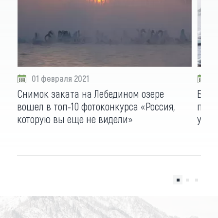
01 февраля 2021
2
Снимок заката на Лебедином озере
Бело
вошел в топ-10 фотоконкурса «Россия,
порт
которую вы еще не видели»
устр