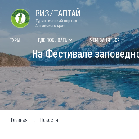
ВИЗИТ
АЛТАЙ
Туристический портал
Алтайского края
Форум VISIT ALTAI
Цвет
ТУРЫ
ГДЕ ПОБЫВАТЬ
ЧЕМ ЗАНЯТЬСЯ
На Фестивале заповедно
Туры
Где
Объек
Объек
Объек
Топ т
Для м
Главная
Новости