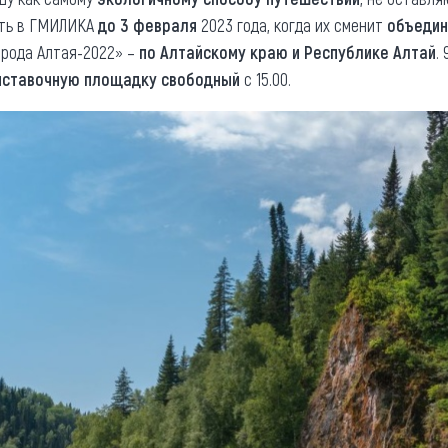
ать в ГМИЛИКА
до 3 февраля
2023 года, когда их сменит
объедин
рода Алтая-2022» –
по Алтайскому краю и Республике Алтай
.
ыставочную площадку свободный
с 15.00.