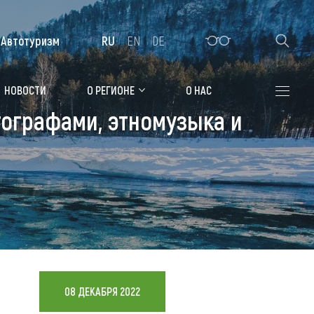
Автотуризм
RU
EN
DE
Алтайская зимовка
НОВОСТИ
О РЕГИОНЕ
О НАС
тографами, этномузыка и
Где остановиться
Санатории
Гостиницы, отели
Коттеджи, базы
Сельские усадьбы
Мотели, придорожные отели
08 ДЕКАБРЯ 2022