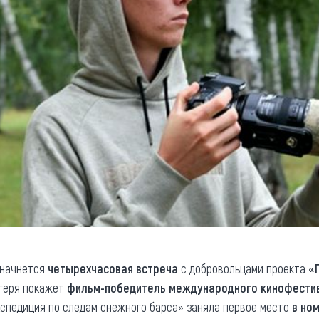
начнется
четырехчасовая встреча
с добровольцами проекта
«
агеря покажет
фильм-победитель международного кинофестив
кспедиция по следам снежного барса» заняла первое место
в но