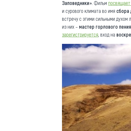
Заповедники»
. Фильм
посвящает 
и сурового климата во имя
сбора 
встречу с этими сильными духом
из них –
мастер горлового пения
зарегистрируется
, вход на
воскре