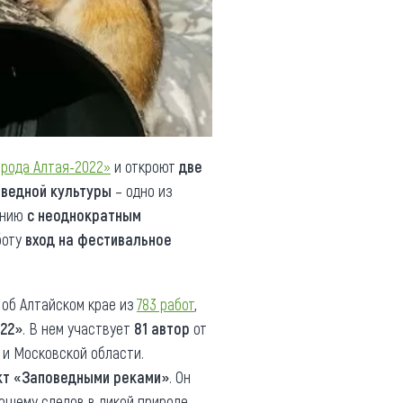
рода Алтая-2022»
и откроют
две
ведной культуры
– одно из
ению
с неоднократным
боту
вход на фестивальное
об Алтайском крае из
783 работ
,
22»
. В нем участвует
81 автор
от
 и Московской области.
кт «Заповедными реками»
. Он
ющему следов в дикой природе.