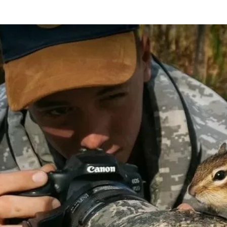
та
О регионе
ости
Общая информация
Как добраться
привезти (сувениры)
Люди, прославившие Ал
Карты и буклеты