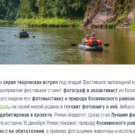
ся
серия творческих встреч
под эгидой Фестиваля заповедной 
мероприятия фестиваля станет
фотограф и экоактивист
из Кос
ого видели его
фото
выставку о природе Косихинского района
ироды
на своей малой родине и
готовит фотокнигу о ней
. Амбас
дебютировав в проекте
, Роман Алдергот сразу стал
Лучшим фо
На встрече 10 декабря Роман покажет природу
Косихинского рай
ах с ее обитателями
, о приемах фотосъемки животных и использ