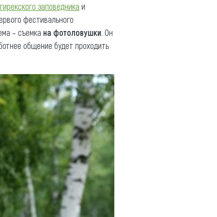
гирекского заповедника
и
первого фестивального
тема – съемка
на фотоловушки
. Он
бботнее общение будет проходить