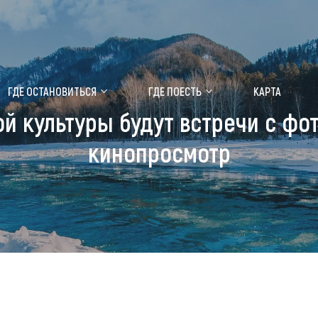
ение маральника
Медицинский форум
ГДЕ ОСТАНОВИТЬСЯ
ГДЕ ПОЕСТЬ
КАРТА
й культуры будут встречи с фо
 побывать
Чем заняться
кинопросмотр
ты природы
Календарь событий
ты истории и культуры
Аудиогид
ты развлечений
Мой маршрут
уристических мест
аломобильных граждан