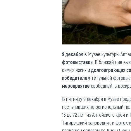
Обращения граждан
Противодействие коррупции
9 декабря
в Музее культуры Алтая
фотовыставки
. В ближайшие вых
самых ярких и
долгоиграющих с
победителем
титульной фотовыс
мероприятие
свободный, в воскре
В пятницу 9 декабря в музее пре
поступивших на региональный п
13 до 72 лет из Алтайского края 
Тигирекский заповедник и фоток
посвящен сплавам по Ине и Чумы