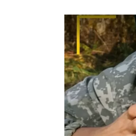
Где поесть
Кар
Нов
Рестораны
Кафе
Что 
Придорожные кафе
Другие рубрики
О нас
Реестр туроператоров
Алтайского края
Реестр туристических
агентств Алтайского края