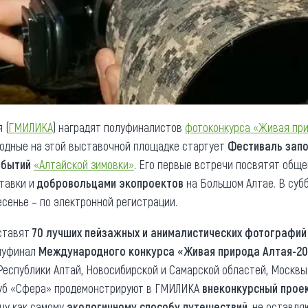
 (
ГМИЛИКА
) наградят полуфиналистов
фотоконкурса «Живая при
одные на этой выставочной площадке стартует
Фестиваль запо
обытий
«Алтайской зимовки»
. Его первые встречи посвятят общ
тавки и
добровольцами экопроектов
на Большом Алтае. В суб
сенье – по электронной регистрации.
дставят
70 лучших пейзажных и анималистических фотографий
олуфинал
Международного конкурса «Живая природа Алтая-20
и Республики Алтай, Новосибирской и Самарской областей, Москвы
луб «Сфера» продемонстрируют в ГМИЛИКА
внеконкурсный прое
шу как самому
экологичному способу путешествий
, не оставля