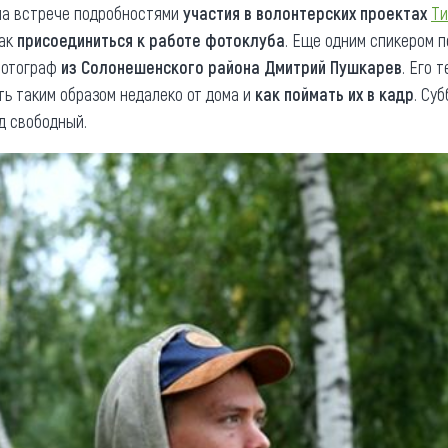
на встрече подробностями
участия в волонтерских проектах
Ти
как
присоединиться к работе фотоклуба
. Еще одним спикером 
фотограф
из Солонешенского района Дмитрий Пушкарев
. Его 
ть таким образом недалеко от дома и
как поймать их в кадр
. Су
од свободный.