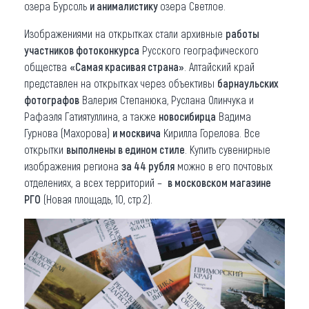
озера Бурсоль
и анималистику
озера Светлое.
Изображениями на открытках стали архивные
работы
участников фотоконкурса
Русского географического
общества
«Самая красивая страна»
. Алтайский край
представлен на открытках через объективы
барнаульских
фотографов
Валерия Степанюка, Руслана Олинчука и
Рафаэля Гатиятуллина, а также
новосибирца
Вадима
Гурнова (Махорова)
и москвича
Кирилла Горелова. Все
открытки
выполнены в едином стиле
. Купить сувенирные
изображения региона
за 44 рубля
можно в его почтовых
отделениях, а всех территорий –
в московском магазине
РГО
(Новая площадь, 10, стр.2).