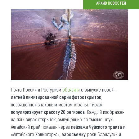
АРХИВ НОВОСТЕЙ
Что привезти (сувениры)
О регионе
Коллекция впечатлений
Другие рубрики
Почта России и Ростуризм
объявили
о выпуске новой –
летней лимитированной серии фотооткрыток
,
посвященной знаковым местам страны. Тираж
популяризирует красоту 20 регионов
. Каждый изображен
на пяти видах открыток, выпущенных по тысяче штук.
Алтайский край показан через
пейзажи Чуйского тракта
и
«Алтайского Холмогорья»,
аэросъемку
реки Барнаулки и