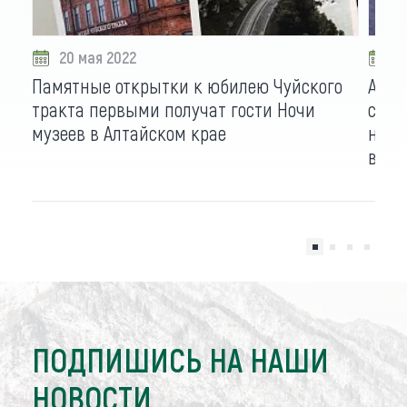
20 мая 2022
1
Памятные открытки к юбилею Чуйского
Алта
тракта первыми получат гости Ночи
соцс
музеев в Алтайском крае
ново
в Ми
ПОДПИШИСЬ НА НАШИ
НОВОСТИ