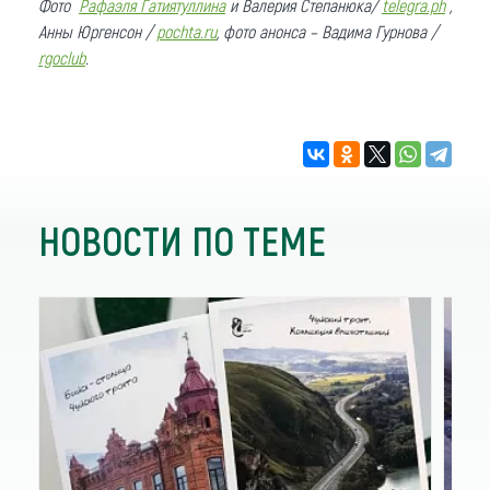
Фото
Рафаэля Гатиятуллина
и Валерия Степанюка
/
telegra.ph
,
Анны Юргенсон /
pochta.ru
, фото анонса – Вадима Гурнова /
rgoclub
.
НОВОСТИ ПО ТЕМЕ