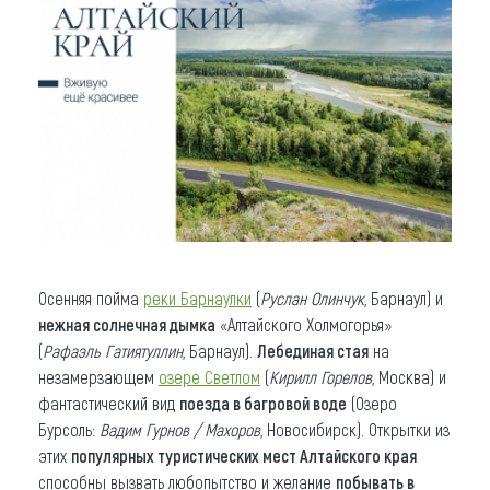
Осенняя пойма
реки Барнаулки
(
Руслан Олинчук
, Барнаул) и
нежная солнечная дымка
«Алтайского Холмогорья»
(
Рафаэль Гатиятуллин
, Барнаул).
Лебединая стая
на
незамерзающем
озере Светлом
(
Кирилл Горелов
, Москва) и
фантастический вид
поезда в багровой воде
(Озеро
Бурсоль:
Вадим Гурнов / Махоров
, Новосибирск). Открытки из
этих
популярных туристических мест Алтайского края
способны вызвать любопытство и желание
побывать в