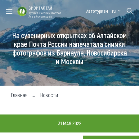
ВИЗИТ
АЛТАЙ
Автотуризм
ru
Туристический портал
Алтайского края
На сувенирных открытках об Алтайском
Форум VISIT
Цветение
Медицинский
Алтайская
ALTAI
маральника
форум
зимовка
крае Почта России напечатала снимки
фотографов из Барнаула, Новосибирска
Туры
и Москвы
Где побывать
Чем заняться
Где остановиться
Главная
Новости
Где поесть
Карта
31 МАЯ 2022
Новости