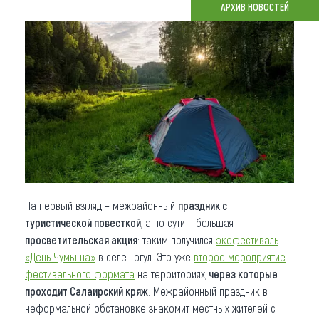
АРХИВ НОВОСТЕЙ
Что привезти (сувениры)
О регионе
Коллекция впечатлений
Другие рубрики
На первый взгляд – межрайонный
праздник с
туристической повесткой
, а по сути – большая
просветительская акция
: таким получился
экофестиваль
«День Чумыша»
в селе Тогул. Это уже
второе мероприятие
фестивального формата
на территориях,
через которые
проходит Салаирский кряж
. Межрайонный праздник в
неформальной обстановке знакомит местных жителей с