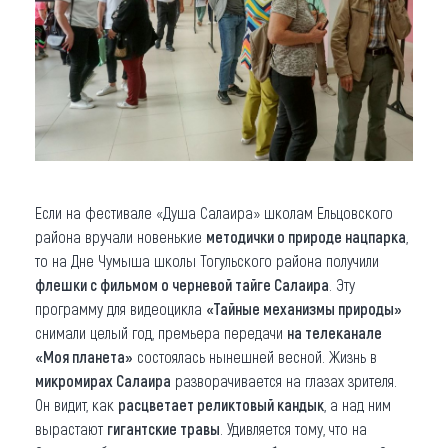
Если на фестивале «Душа Салаира» школам Ельцовского
района вручали новенькие
методички о природе нацпарка
,
то на Дне Чумыша школы Тогульского района получили
флешки с фильмом о черневой тайге Салаира
. Эту
программу для видеоцикла
«Тайные механизмы природы»
снимали целый год, премьера передачи
на телеканале
«Моя планета»
состоялась нынешней весной. Жизнь в
микромирах Салаира
разворачивается на глазах зрителя.
Он видит, как
расцветает реликтовый кандык
, а над ним
вырастают
гигантские травы
. Удивляется тому, что на