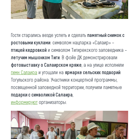
Гости старались везде успеть и сделать
памятный снимок с
ростовыми куклами
: символом нацпарка «Салаир» –
птицей кедровкой
и символом Тигирекского заповедника –
летучим мышонком Тиги
. В фойе ДК демонстрировали
фот
овыставку о Салаирском кряже
, а на улице исполняли
гимн Салаира
и угощали на
ярмарке сельских подворий
Тогульского района. Участники концертной программы,
посвященной заповедной территории, получили памятные
подарки с символикой Салаира
,
информируют
организаторы.