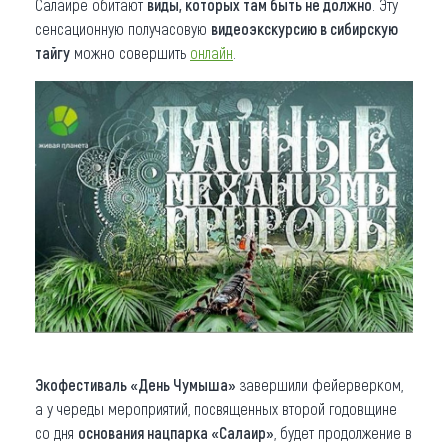
Салаире обитают
виды, которых там быть не должно
. Эту
сенсационную получасовую
видеоэкскурсию в сибирскую
тайгу
можно совершить
онлайн
.
Экофестиваль «День Чумыша»
завершили фейерверком,
а у череды мероприятий, посвященных второй годовщине
со дня
основания нацпарка «Салаир»
, будет продолжение в