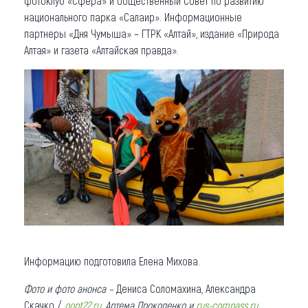
фотоклуб «Сфера» и общественный Совет по развитию
национального парка «Салаир». Информационные
партнеры «Дня Чумыша» – ГТРК «Алтай», издание «Природа
Алтая» и газета «Алтайская правда».
Информацию подготовила Елена Михова.
Фото и фото анонса –
Дениса Соломахина, Александра
Скачко /
oopt22.ru
, Артема Прокопенко и
rus-compass.ru
.