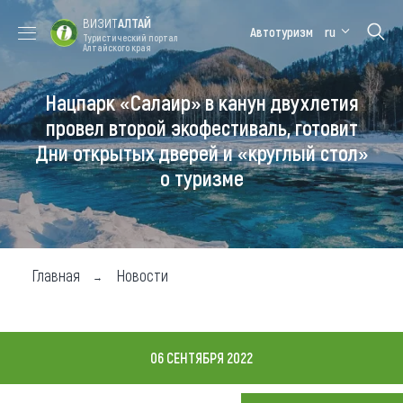
ВИЗИТ
АЛТАЙ
Автотуризм
ru
Туристический портал
Алтайского края
Нацпарк «Салаир» в канун двухлетия
Форум VISIT
Цветение
Медицинский
Алтайская
ALTAI
маральника
форум
зимовка
провел второй экофестиваль, готовит
Дни открытых дверей и «круглый стол»
Туры
о туризме
Где побывать
Чем заняться
Где остановиться
Главная
Новости
Где поесть
Карта
06 СЕНТЯБРЯ 2022
Новости