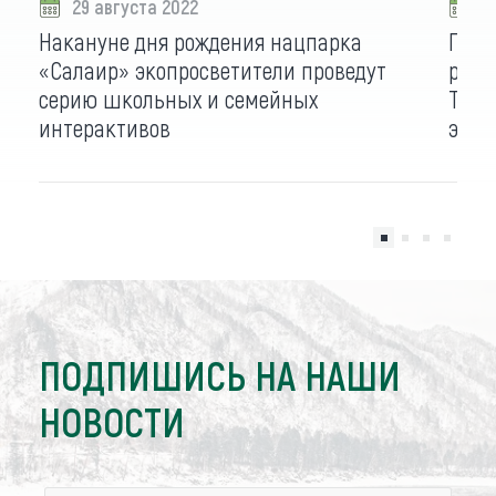
29 августа 2022
2
Накануне дня рождения нацпарка
Про 
«Салаир» экопросветители проведут
расс
серию школьных и семейных
Тогу
интерактивов
экоф
ПОДПИШИСЬ НА НАШИ
НОВОСТИ