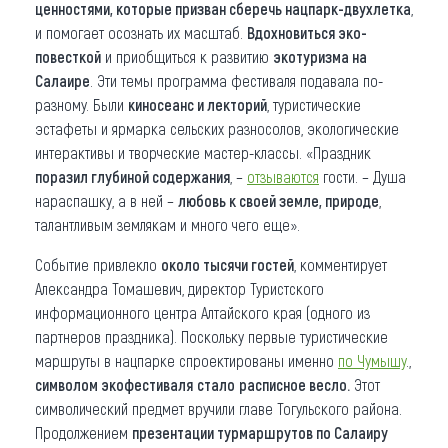
ценностями, которые призван сберечь нацпарк-двухлетка
,
и помогает осознать их масштаб.
Вдохновиться эко-
повесткой
и приобщиться к развитию
экотуризма на
Салаире
. Эти темы программа фестиваля подавала по-
разному. Были
киносеанс и лекторий
, туристические
эстафеты и ярмарка сельских разносолов, экологические
интерактивы и творческие мастер-классы. «Праздник
поразил глубиной содержания
, –
отзываются
гости. – Душа
нараспашку, а в ней –
любовь к своей земле, природе
,
талантливым землякам и много чего еще».
Событие привлекло
около тысячи гостей
, комментирует
Александра Томашевич, директор Туристского
информационного центра Алтайского края (одного из
партнеров праздника). Поскольку первые туристические
маршруты в нацпарке спроектированы именно
по Чумышу
.,
с
имволом экофестиваля
стало
расписное весло.
Этот
символический предмет вручили главе Тогульского района.
Продолжением
презентации турмаршрутов по Салаиру