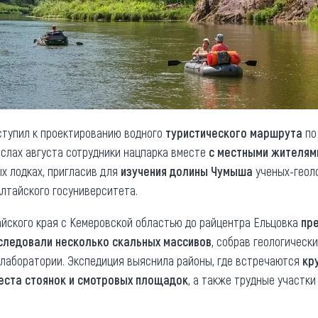
тупил к проектированию водного
туристического маршрута
по
ислах августа сотрудники нацпарка вместе
с местными жителям
ых лодках, пригласив для
изучения долины Чумыша
ученых-геоло
Алтайского госуниверситета.
айского края с Кемеровской областью до райцентра Ельцовка
пр
следовали несколько скальных массивов
, собрав геологическ
лаборатории. Экспедиция выяснила районы, где встречаются
кр
еста
стоянок и смотровых площадок
, а также трудные участк