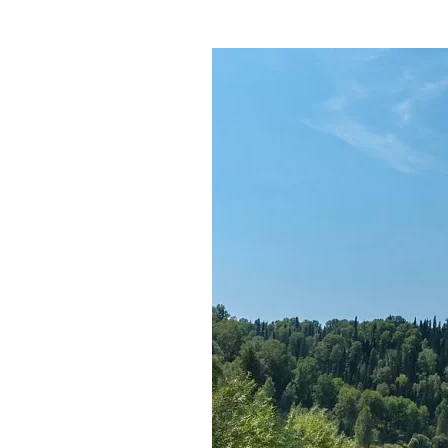
Где поесть
Кар
Нов
Рестораны
Кафе
Что 
Придорожные кафе
Другие рубрики
О нас
Реестр туроператоров
Алтайского края
Реестр туристических
агентств Алтайского края