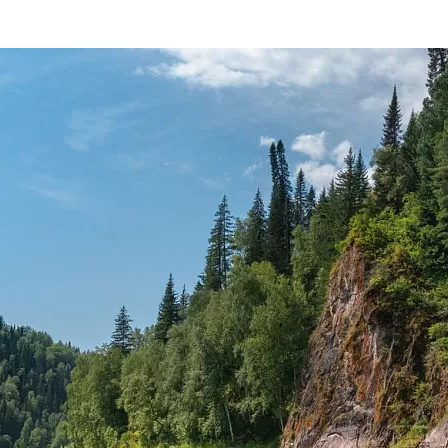
та
О регионе
ости
Общая информация
Как добраться
привезти (сувениры)
Люди, прославившие Ал
Карты и буклеты