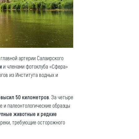
 главной артерии Салаирского
и
и членами фотоклуба «Сфера»
гов из Института водных и
евысил 50 километров
. За четыре
ие и палеонтологические образцы
упные животные и редкие
и реки, требующие осторожного