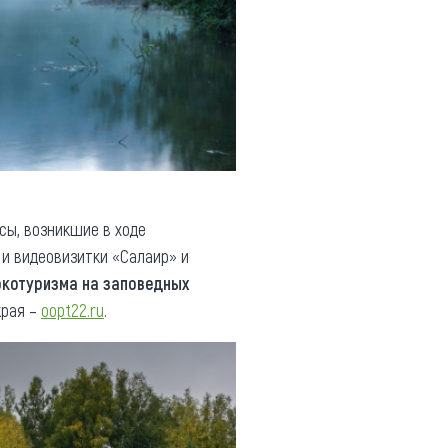
сы, возникшие в ходе
и видеовизитки «Салаир» и
экотуризма на заповедных
края –
oopt22.ru
.