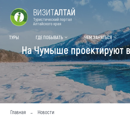
ВИЗИТ
АЛТАЙ
Туристический портал
Алтайского края
Форум VISIT ALTAI
Цвет
ТУРЫ
ГДЕ ПОБЫВАТЬ
ЧЕМ ЗАНЯТЬСЯ
На Чумыше проектируют в
Туры
Где
Объек
Объек
Объек
Топ т
Для м
Главная
Новости