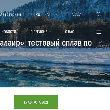
Автотуризм
RU
EN
DE
Алтайская зимовка
НОВОСТИ
О РЕГИОНЕ
О НАС
лаир»: тестовый сплав по
Где остановиться
Санатории
Гостиницы, отели
Коттеджи, базы
Сельские усадьбы
Мотели, придорожные отели
13 АВГУСТА 2021