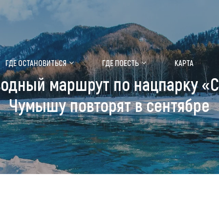
ение маральника
Медицинский форум
ГДЕ ОСТАНОВИТЬСЯ
ГДЕ ПОЕСТЬ
КАРТА
одный маршрут по нацпарку «Са
 побывать
Чем заняться
Чумышу повторят в сентябре
ты природы
Календарь событий
ты истории и культуры
Аудиогид
ты развлечений
Мой маршрут
уристических мест
аломобильных граждан