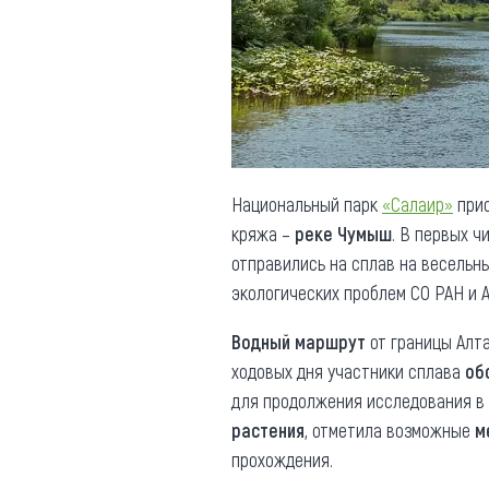
Обращения граждан
Противодействие коррупции
Национальный парк
«Салаир»
прис
кряжа –
реке Чумыш
. В первых ч
отправились на сплав на весельн
экологических проблем СО РАН и 
Водный маршрут
от границы Алт
ходовых дня участники сплава
об
для продолжения исследования в 
растения
, отметила возможные
м
прохождения.