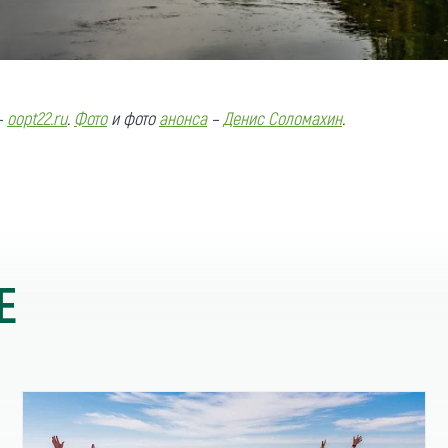
–
oopt22.ru
.
Фото
и фото
анонса
–
Денис Соломахин
.
Е