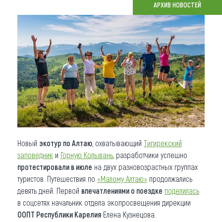
АРХИВ НОВОСТЕЙ
Что привезти (сувениры)
О регионе
Коллекция впечатлений
Другие рубрики
Новый
экотур по Алтаю
, охватывающий
Тигирекский
заповедник
и
Горную Колывань
, разработчики успешно
протестировали в июле
на двух разновозрастных группах
туристов. Путешествия по
«Малому Алтаю»
продолжались
девять дней. Первой
впечатлениями о поездке
поделилась
в соцсетях начальник отдела экопросвещения дирекции
ООПТ Республики Карелия
Елена Кузнецова.