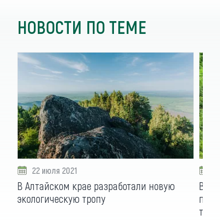
НОВОСТИ ПО ТЕМЕ
22 июля 2021
1
В Алтайском крае разработали новую
В Чи
экологическую тропу
пала
троп