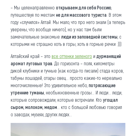
– Мы целенаправленно
открываем для себя Россию
,
путешествуя по местам
не для массового туриста
. В этом
году «случился» Алтай. Мы мало, что про него знали (а теперь
уверены, что вообще ничего), но у нас там были
замечательные знакомые
люди из заповедной системы
, с
которыми не страшно хоть в горы, хоть в горные речки :)))
Алтайский край – это
все оттенки зеленого
и
дурманящий
аромат луговых трав
. До горизонта – поля, километры
дикой клубники и тучные (как когда-то писали) стада коров,
табуны лошадей, отары овец... просто какие-то нереально
многочисленные! Это удивительное небо,
потрясающие
утренние туманы
, необыкновенные грозы... И люди... люди,
которые сопровождали, которые встречали. Кто
угощал
сыром, молоком, медом
… кто с большой любовью говорил
о заводах, музеях, других людях...