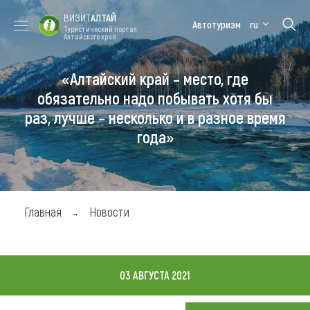
ВИЗИТ
АЛТАЙ
Автотуризм
ru
Туристический портал
Алтайского края
«Алтайский край – место, где
Форум VISIT
Цветение
Медицинский
Алтайская
ALTAI
маральника
форум
зимовка
обязательно надо побывать хотя бы
раз, лучше – несколько и в разное время
Туры
года»
Где побывать
Чем заняться
Где остановиться
Главная
Новости
Где поесть
Карта
03 АВГУСТА 2021
Новости