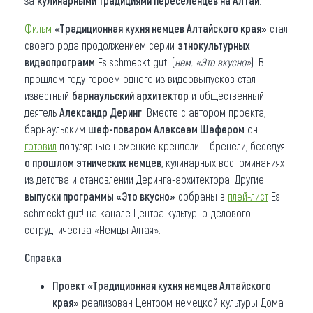
за
кулинарными традициями переселенцев на Алтай
.
Фильм
«Традиционная кухня немцев Алтайского края»
стал
своего рода продолжением серии
этнокультурных
видеопрограмм
Es schmeckt gut! (
нем. «Это вкусно»
). В
прошлом году героем одного из видеовыпусков стал
известный
барнаульский архитектор
и общественный
деятель
Александр Деринг
. Вместе с автором проекта,
барнаульским
шеф-поваром Алексеем Шефером
он
готовил
популярные немецкие крендели – брецели, беседуя
о прошлом этнических немцев
, кулинарных воспоминаниях
из детства и становлении Деринга-архитектора. Другие
выпуски программы «Это вкусно»
собраны в
плей-лист
Es
schmeckt gut! на канале Центра культурно-делового
сотрудничества «Немцы Алтая».
Справка
Проект «Традиционная кухня немцев Алтайского
края»
реализован Центром немецкой культуры Дома