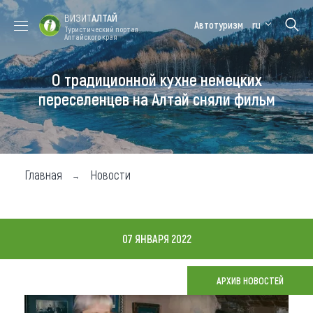
ВИЗИТ
АЛТАЙ
Автотуризм
ru
Туристический портал
Алтайского края
О традиционной кухне немецких
Форум VISIT
Цветение
Медицинский
Алтайская
ALTAI
маральника
форум
зимовка
переселенцев на Алтай сняли фильм
Туры
Где побывать
Главная
Новости
Чем заняться
Где остановиться
07 ЯНВАРЯ 2022
Где поесть
Карта
АРХИВ НОВОСТЕЙ
Новости