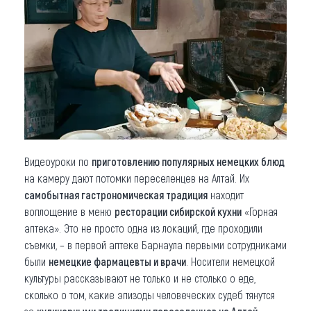
Что привезти (сувениры)
О регионе
Коллекция впечатлений
Другие рубрики
Видеоуроки по
приготовлению популярных немецких блюд
на камеру дают потомки переселенцев на Алтай. Их
самобытная гастрономическая традиция
находит
воплощение в меню
ресторации сибирской кухни
«Горная
аптека». Это не просто одна из локаций, где проходили
съемки, – в первой аптеке Барнаула первыми сотрудниками
были
немецкие фармацевты и врачи
. Носители немецкой
культуры рассказывают не только и не столько о еде,
сколько о том, какие эпизоды человеческих судеб тянутся