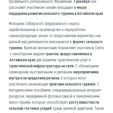
профильного регионального Управления.
7 декабря
она
расскажет участникам онлайн-площадки
о мерах
поддержки развития сельского туризма в Алтайском крае
Молодежь Сибирского федерального округа,
задействованная в производстве и переработке
сельхозпродукции, узнает от представителя ведомства, как
данный вид деятельности вписывается в
формат сельского
туризма
. Краткая презентация познакомит участников Слета
с некоторыми видами
грантов, предоставляемых в
Алтайском крае
для развитие туристических услуг и
туристической инфраструктуры на селе
. С обучающими
семинарами, выставочными и деловыми
мероприятиями
внутри и за пределами региона
, в которых могут
участвовать начинающие
практики сельского туризма
. С
методическими пособиями, специализированным интернет-
ресурсом, передвижной фотовыставкой и тематическими
пресс-турами, которые способствуют
росту известности
сельских гостевых усадеб
среди целевой аудитории. Также