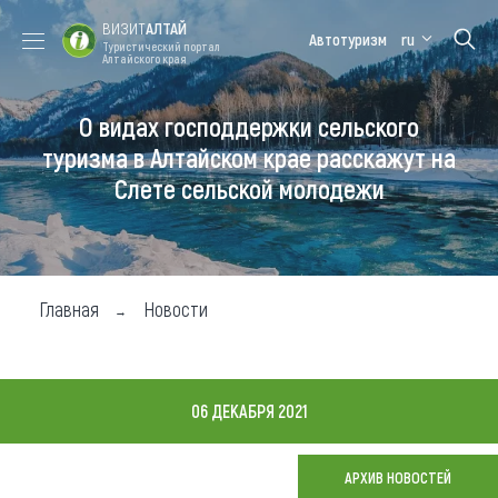
ВИЗИТ
АЛТАЙ
Автотуризм
ru
Туристический портал
Алтайского края
О видах господдержки сельского
Форум VISIT
Цветение
Медицинский
Алтайская
ALTAI
маральника
форум
зимовка
туризма в Алтайском крае расскажут на
Слете сельской молодежи
Туры
Где побывать
Чем заняться
Главная
Новости
Где остановиться
Где поесть
06 ДЕКАБРЯ 2021
Карта
АРХИВ НОВОСТЕЙ
Новости