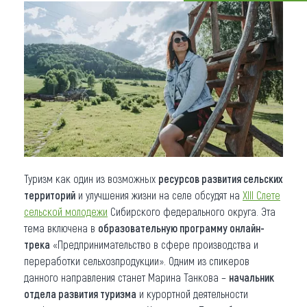
Что привезти (сувениры)
О регионе
Коллекция впечатлений
Другие рубрики
Туризм как один из возможных
ресурсов развития сельских
территорий
и улучшения жизни на селе обсудят на
XIII Слете
сельской молодежи
Сибирского федерального округа. Эта
тема включена в
образовательную программу онлайн-
трека
«Предпринимательство в сфере производства и
переработки сельхозпродукции». Одним из спикеров
данного направления станет Марина Танкова –
начальник
отдела развития туризма
и курортной деятельности