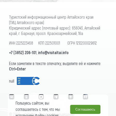
Туристский информационный центр Алтайского края
(ТИЦ Алтайского края)
Юридический адрес (почтовый адрес): 656043, Алтайский
край, г. Барнаул, просп. Красноармейский, 16а
ИНН 2225223458 КПП 222501001 ОГРН 1212200029612
+7 (3852) 206-101
,
info@visitaltai.info
Если заметили в тексте опечатку, выделите её и нажмите
Ctrl+Enter
null
Пользуясь сайтом, вы
соглашаетесь с тем, что мы
Соглашаюсь
© 2026 «visitaltai» Все права защищены.
используем файлы cookies.