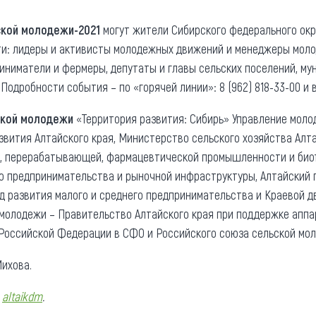
ской молодежи-2021
могут жители Сибирского федерального окру
ти: лидеры и активисты молодежных движений и менеджеры моло
иниматели и фермеры, депутаты и главы сельских поселений, му
Подробности события – по «горячей линии»: 8 (962) 818-33-00 и 
ьской молодежи
«Территория развития: Сибирь» Управление моло
вития Алтайского края, Министерство сельского хозяйства Алта
й, перерабатывающей, фармацевтической промышленности и био
ию предпринимательства и рыночной инфраструктуры, Алтайский
д развития малого и среднего предпринимательства и Краевой д
 молодежи – Правительство Алтайского края при поддержке апп
Российской Федерации в СФО и Российского союза сельской мо
ихова.
–
altaikdm
.