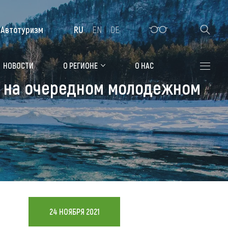
Автотуризм
RU
EN
DE
Алтайская зимовка
НОВОСТИ
О РЕГИОНЕ
О НАС
т на очередном молодежном
Где остановиться
Санатории
Гостиницы, отели
Коттеджи, базы
Сельские усадьбы
Мотели, придорожные отели
24 НОЯБРЯ 2021