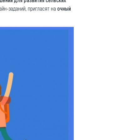
шений для развития сельских
айн-заданий, пригласят на
очный