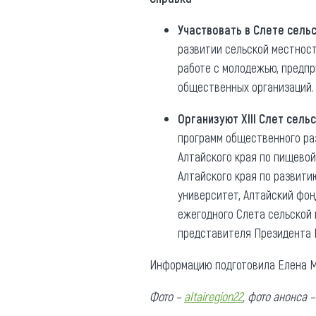
Участвовать в Слете сель
развитии сельской местнос
работе с молодежью, предпр
общественных организаций. 
Организуют XIII Слет сел
программ общественного раз
Алтайского края по пищево
Алтайского края по развит
университет, Алтайский фон
ежегодного Слета сельской
представителя Президента 
Информацию подготовила Елена М
Фото –
altairegion22
, фото анонса 