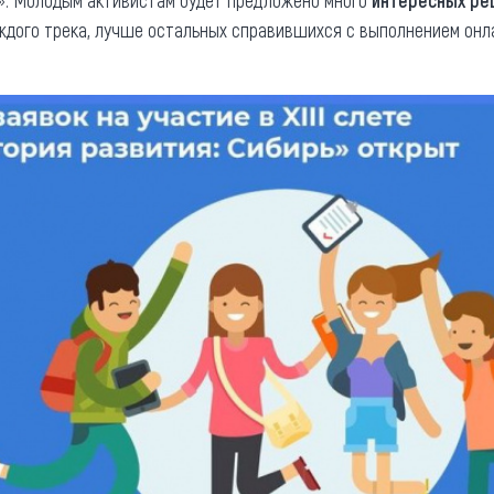
». Молодым активистам будет предложено много
интересных ре
аждого трека, лучше остальных справившихся с выполнением онл