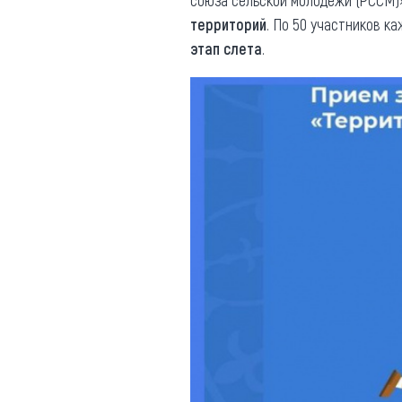
союза сельской молодежи (РССМ)
территорий
. По 50 участников к
этап слета
.