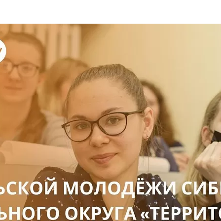
та
О регионе
ости
Общая информация
Как добраться
привезти (сувениры)
Люди, прославившие Ал
Карты и буклеты