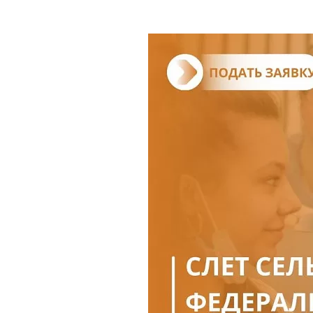
Где поесть
Кар
Нов
Рестораны
Кафе
Что 
Придорожные кафе
Другие рубрики
О нас
Реестр туроператоров
Алтайского края
Реестр туристических
агентств Алтайского края