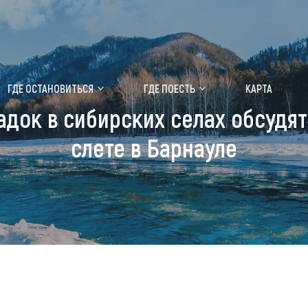
ение маральника
Медицинский форум
ГДЕ ОСТАНОВИТЬСЯ
ГДЕ ПОЕСТЬ
КАРТА
адок в сибирских селах обсудя
 побывать
Чем заняться
слете в Барнауле
ты природы
Календарь событий
ты истории и культуры
Аудиогид
ты развлечений
Мой маршрут
уристических мест
аломобильных граждан