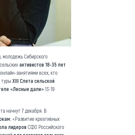
, молодежь Сибирского
 сельских
активистов 18-35 лет
онлайн-занятиями всех, кто
е туры
XIII Слета сельской
теле «Лесные дали»
13-19
та начнут 7 декабря. В
окам
: «Развитие креативных
ола лидеров
СФО Российского