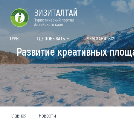
ВИЗИТ
АЛТАЙ
Туристический портал
Алтайского края
Форум VISIT ALTAI
Цвет
ТУРЫ
ГДЕ ПОБЫВАТЬ
ЧЕМ ЗАНЯТЬСЯ
Развитие креативных площ
Туры
Где
Объек
Объек
Объек
Топ т
Для м
Главная
Новости