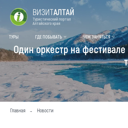
ВИЗИТ
АЛТАЙ
Туристический портал
Алтайского края
Форум VISIT ALTAI
Цвет
ТУРЫ
ГДЕ ПОБЫВАТЬ
ЧЕМ ЗАНЯТЬСЯ
Один оркестр на фестивале 
Туры
Где
Объек
Объек
Объек
Топ т
Для м
Главная
Новости