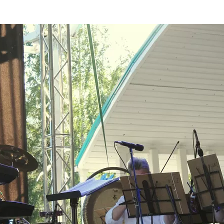
та
О регионе
ости
Общая информация
Как добраться
привезти (сувениры)
Люди, прославившие Ал
Карты и буклеты