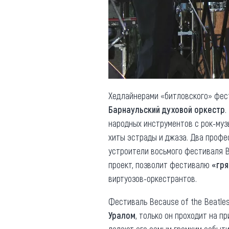
Обращения граждан
Противодействие коррупции
Хедлайнерами «битловского» фес
Барнаульский духовой оркестр
.
народных инструментов с рок-муз
хиты эстрады и джаза. Два проф
устроители восьмого фестиваля B
проект, позволит фестивалю
«гря
виртуозов-оркестрантов.
Фестиваль Because of the Beatle
Уралом
, только он проходит на п