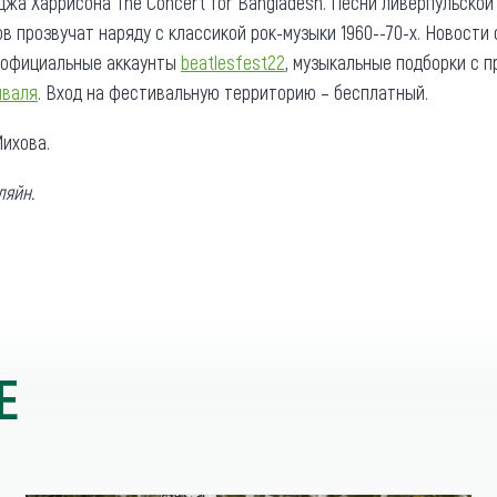
жа Харрисона The Concert for Bangladesh. Песни ливерпульской 
в прозвучат наряду с классикой рок-музыки 1960--70-х. Новости
 официальные аккаунты
beatlesfest22
, музыкальные подборки с 
иваля
. Вход на фестивальную территорию – бесплатный.
ихова.
ляйн.
Е