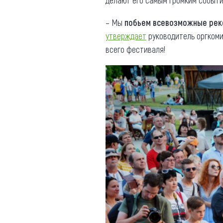
делают его самым громким событи
– Мы
побьем всевозможные ре
утверждает
руководитель оргкоми
всего фестиваля!