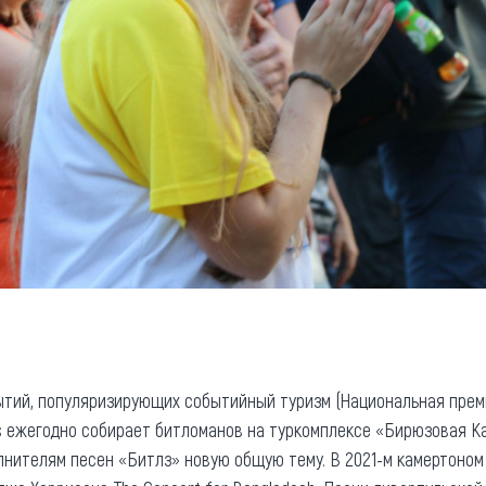
тий, популяризирующих событийный туризм (Национальная премия
s ежегодно собирает битломанов на туркомплексе «Бирюзовая Кат
нителям песен «Битлз» новую общую тему. В 2021-м камертоно