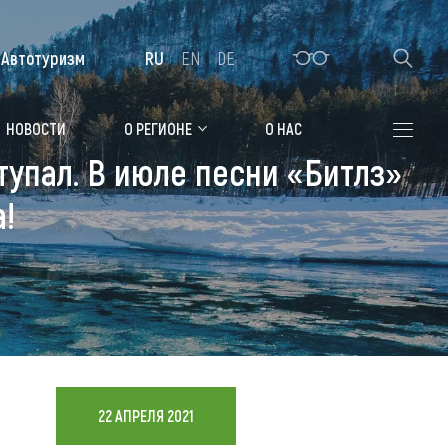
Автотуризм
RU
EN
DE
Алтайская зимовка
НОВОСТИ
О РЕГИОНЕ
О НАС
тупал. В июле песни «Битлз»
Где остановиться
!
Санатории
Гостиницы, отели
Коттеджи, базы
Сельские усадьбы
Мотели, придорожные отели
22 АПРЕЛЯ 2021