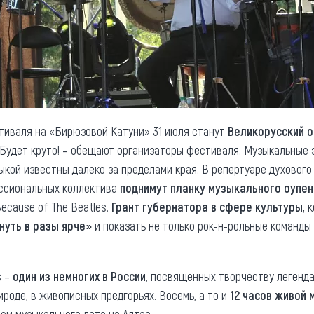
тиваля на «Бирюзовой Катуни» 31 июля станут
Великорусский о
 Будет круто! – обещают организаторы фестиваля. Музыкальные
ыкой известны далеко за пределами края. В репертуаре духового
ессиональных коллектива
поднимут планку музыкального оупе
ecause of The Beatles.
Грант губернатора в сфере культуры
, 
нуть в разы ярче»
и показать не только рок-н-рольные команды 
s –
один из немногих в России
, посвященных творчеству легенд
рироде, в живописных предгорьях. Восемь, а то и
12 часов живой 