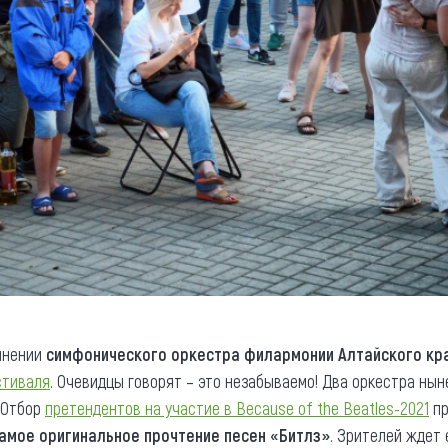
лнении
симфонического оркестра филармонии Алтайского кр
стиваля
. Очевидцы говорят – это незабываемо! Два оркестра ны
. Отбор
претендентов на участие в Because of the Beatles-2021
пр
амое оригинальное прочтение песен «Битлз»
. Зрителей ждет