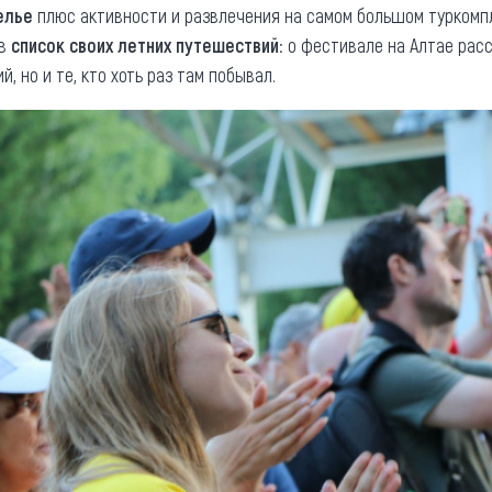
елье
плюс активности и развлечения на самом большом туркомпл
 в
список своих летних путешествий
: о фестивале на Алтае рас
, но и те, кто хоть раз там побывал.