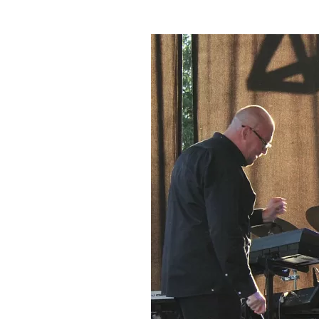
Где поесть
Кар
Нов
Рестораны
Кафе
Что 
Придорожные кафе
Другие рубрики
О нас
Реестр туроператоров
Алтайского края
Реестр туристических
агентств Алтайского края