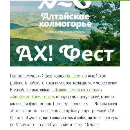
Что привезти (сувениры)
О регионе
Коллекция впечатлений
Другие рубрики
Гастрономический фестиваль
«Ах! Фест»
в Алтайском
районе Алтайского края начнется меньше чем через сутки.
Ближайшие выходные в
Долине семейного отдыха
«Алтайское Холмогорье»
станут днями дегустаций, мастер-
классов и флешмобов. Партнер фестиваля – PR-компания
«Организатор» – познакомила публику с программой «Ах!
Феста». Изучайте,
вдохновляйтесь и собирайтесь
– поездка
до Алтайского на автобусе займет всего 4,5 часа.