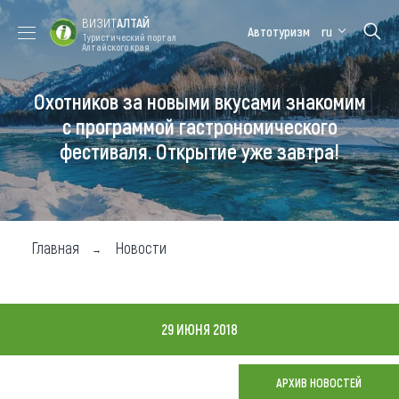
ВИЗИТ
АЛТАЙ
Автотуризм
ru
Туристический портал
Алтайского края
Охотников за новыми вкусами знакомим
Форум VISIT
Цветение
Медицинский
Алтайская
ALTAI
маральника
форум
зимовка
с программой гастрономического
фестиваля. Открытие уже завтра!
Туры
Где побывать
Чем заняться
Главная
Новости
Где остановиться
Где поесть
29 ИЮНЯ 2018
Карта
АРХИВ НОВОСТЕЙ
Новости