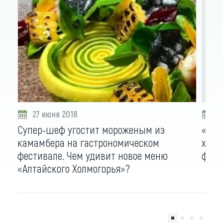
27 июня 2018
2
Супер-шеф угостит мороженым из
«Неп
камамбера на гастрономическом
хедл
фестивале. Чем удивит новое меню
фест
«Алтайского Холмогорья»?