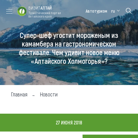
ВИЗИТ
АЛТАЙ
Автотуризм
ru
Туристический портал
Алтайского края
Супер-шеф угостит мороженым из
Форум VISIT
Цветение
Медицинский
Алтайская
ALTAI
маральника
форум
зимовка
камамбера на гастрономическом
фестивале. Чем удивит новое меню
Туры
«Алтайского Холмогорья»?
Где побывать
Чем заняться
Где остановиться
Главная
Новости
Где поесть
Карта
27 ИЮНЯ 2018
Новости