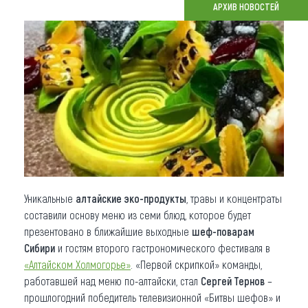
АРХИВ НОВОСТЕЙ
Что привезти (сувениры)
О регионе
Коллекция впечатлений
Другие рубрики
Уникальные
алтайские эко-продукты
, травы и концентраты
составили основу меню из семи блюд, которое будет
презентовано в ближайшие выходные
шеф-поварам
Сибири
и гостям второго гастрономического фестиваля в
«Алтайском Холмогорье»
. «Первой скрипкой» команды,
работавшей над меню по-алтайски, стал
Сергей Тернов
–
прошлогодний победитель телевизионной «Битвы шефов» и