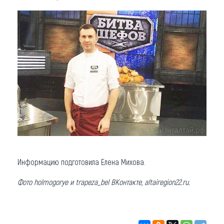
Информацию подготовила Елена Михова.
Фото holmogorye и trapeza_bel ВКонтакте, altairegion22.ru.