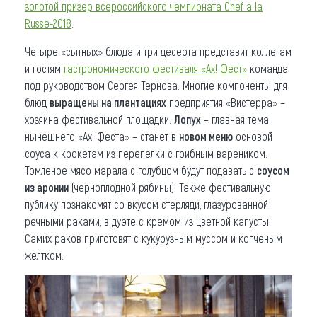
золотой призер всероссийского чемпионата Chef a la
Russe-2018
.
Четыре «сытных» блюда и три десерта представит коллегам
и гостям
гастрономического фестиваля
«Ах! Фест»
команда
под руководством Сергея Тернова. Многие компоненты для
блюд
выращены на плантациях
предприятия «Вистерра» –
хозяина фестивальной площадки.
Лопух
– главная тема
нынешнего «Ах! Феста» – станет в
новом меню
основой
соуса к крокетам из перепелки с грибным вареником.
Томленое мясо марала с голубцом будут подавать с
соусом
из аронии
(черноплодной рябины). Также фестивальную
публику познакомят со вкусом стерляди, глазурованной
речными раками, в дуэте с кремом из цветной капусты.
Самих раков приготовят с кукурузным муссом и копченым
желтком.