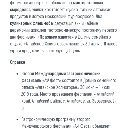
фермерские сыры и побывают на
мастер-классах
сыроделов
, увидят, как готовят «диско-суп» из алтайских
продуктов и лопуха московский фуд-продюсер. Два
кулинарных флешмоба
, дегустация вин и чайные
церемонии дополнят гастрономическую программу первого
дня фестиваля.
«
Праздник живота»
в Долине семейного
отдыха «Алтайское Холмогорье» начнется 30 июня в 11 часов
утра и продолжится на следующий день.
Справка
Второй
Международный гастрономический
фестиваль
«Ах! Фест» состоится в Долине семейного
отдыха «Алтайское Холмогорье» 30 июня — 1 июля
2018 года. Место проведения фестиваля – Алтайский
край, Алтайский район, с. Алтайское, ул. Заозерная, 2-
а.
Гастрономическую программу второго
Международного фестиваля «Ах! Фест» объединит