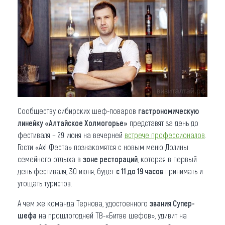
Сообществу сибирских шеф-поваров
гастрономическую
линейку «Алтайское Холмогорье»
представят за день до
фестиваля – 29 июня на вечерней
встрече профессионалов
.
Гости «Ах! Феста» познакомятся с новым меню Долины
семейного отдыха в
зоне рестораций
, которая в первый
день фестиваля, 30 июня, будет
с 11 до 19 часов
принимать и
угощать туристов.
А чем же команда Тернова, удостоенного
звания
Супер-
шефа
на прошлогодней ТВ-«Битве шефов», удивит на