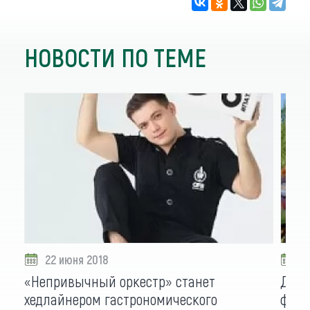
НОВОСТИ ПО ТЕМЕ
22 июня 2018
1
«Непривычный оркестр» станет
Дост
хедлайнером гастрономического
фест