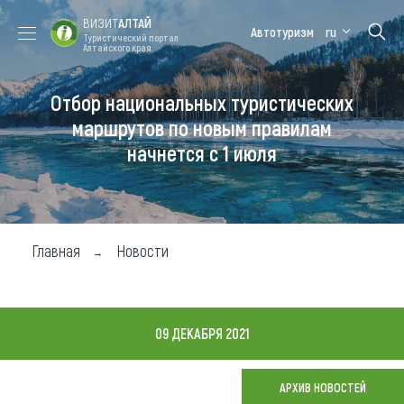
ВИЗИТ
АЛТАЙ
Автотуризм
ru
Туристический портал
Алтайского края
Отбор национальных туристических
Форум VISIT
Цветение
Медицинский
Алтайская
ALTAI
маральника
форум
зимовка
маршрутов по новым правилам
начнется с 1 июля
Туры
Где побывать
Чем заняться
Главная
Новости
Где остановиться
Где поесть
09 ДЕКАБРЯ 2021
Карта
АРХИВ НОВОСТЕЙ
Новости