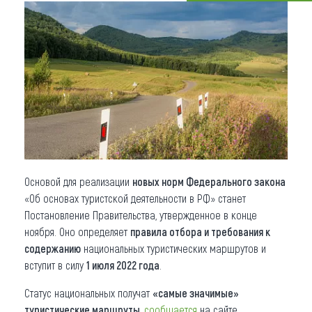
Что привезти (сувениры)
О регионе
Коллекция впечатлений
Другие рубрики
Основой для реализации
новых норм Федерального закона
«Об основах туристской деятельности в РФ» станет
Постановление Правительства, утвержденное в конце
ноября. Оно определяет
правила отбора и требования к
содержанию
национальных туристических маршрутов и
вступит в силу
1 июля 2022 года
.
Статус национальных получат
«самые значимые»
туристические маршруты
,
сообщается
на сайте