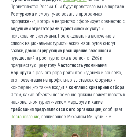
Правительства России. Они будут представлены
на портале
Ростуризма
и смогут участвовать в программах
продвижения, которые ведомство сформирует совместно с
ведущими агрегаторами туристических услуг
и
поисковыми системами. Претендовать на включение в
список национальных туристических маршрутов смогут
заявки,
демонстрирующие расширение сезонности
путешествий и рост турпотока в регион от 25% к
предшествующему году.
Частотность упоминания
маршрута
в разного рода рейтингах, изданиях и соцсетях,
его презентация на профильных выставках, форумах и
конференциях также входит в
комплекс
критериев отбора
.
О том, какие объекты непременно должны присутствовать в
национальном туристическом маршруте и какие
требования предъявляются к его организации
, сообщает
Постановление
, подписанное Михаилом Мишустиным.