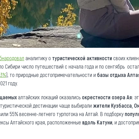
бнародовал
аналитику о
туристической активности
своих клиен
 по Сибири число путешествий с начала года и по сентябрь оста
 3%
), то природные достопримечательности и
базы отдыха Алта
2021 году.
ещаемых
алтайских локаций оказались
окрестности озера Ая
: э
й туристической дестинации чаще выбирали
жители Кузбасса, О
вили 55% весенне-летнего турпотока на Алтай. В подборку
попул
ексы Алтайского края, расположенные
вдоль Катуни
, и достопр