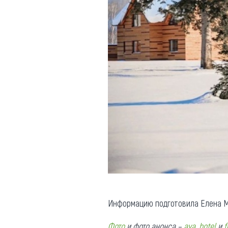
Информацию подготовила Елена М
Фото
и фото анонса –
aya_hotel
и
f