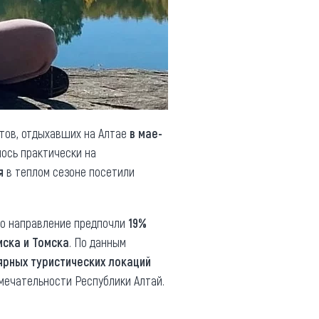
тов, отдыхавших на Алтае
в мае-
лось практически на
я
в теплом сезоне посетили
то направление предпочли
19%
мска и Томска
. По данным
ярных туристических локаций
имечательности Республики Алтай.