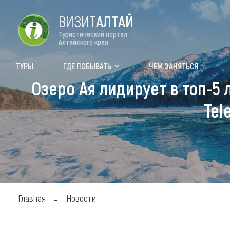
ВИЗИТ
АЛТАЙ
Туристический портал
Алтайского края
Форум VISIT ALTAI
Цвет
ТУРЫ
ГДЕ ПОБЫВАТЬ
ЧЕМ ЗАНЯТЬСЯ
Озеро Ая лидирует в топ-5
Туры
Где
Tel
Объек
Объек
Объек
Топ т
Для м
Главная
Новости