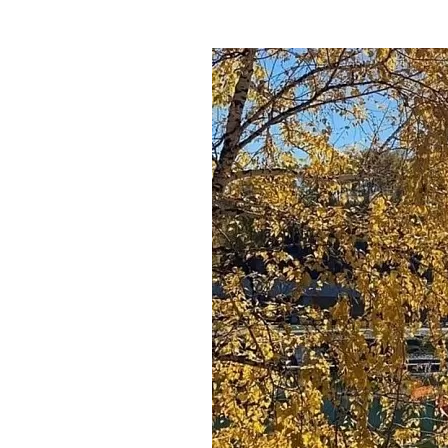
Где поесть
Кар
Нов
Рестораны
Кафе
Что 
Придорожные кафе
Другие рубрики
О нас
Реестр туроператоров
Алтайского края
Реестр туристических
агентств Алтайского края