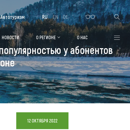
Автотуризм
RU
EN
DE
Алтайская зимовка
НОВОСТИ
О РЕГИОНЕ
О НАС
 популярностью у абонентов
Где остановиться
зоне
Санатории
Гостиницы, отели
Коттеджи, базы
Сельские усадьбы
Мотели, придорожные отели
12 ОКТЯБРЯ 2022