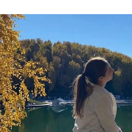
та
О регионе
ости
Общая информация
Как добраться
привезти (сувениры)
Люди, прославившие Ал
Карты и буклеты