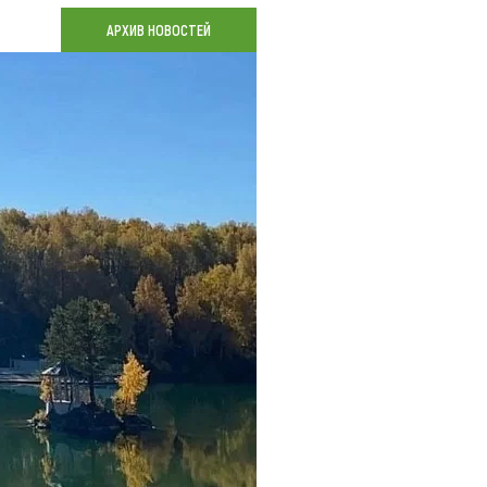
Коллекция впечатлений
АРХИВ НОВОСТЕЙ
Блог путешественника
Видеогалерея
тай
Фотогалерея