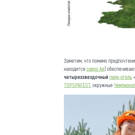
Заметим, что помимо предпочтен
находится
озеро Ая
) обеспечива
четырехзвездочный
парк-отель
«
TOPSPAFEST
, окружные
Чемпиона