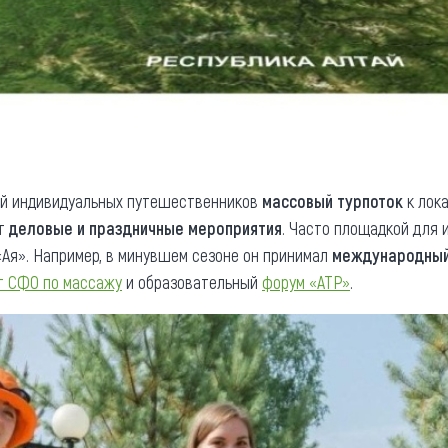
ий индивидуальных путешественников
массовый турпоток
к лока
ют
деловые и праздничные мероприятия
. Часто площадкой для 
Ая». Например, в минувшем сезоне он принимал
международны
т СФО по массажу
и образовательный
форум «АТР»
.