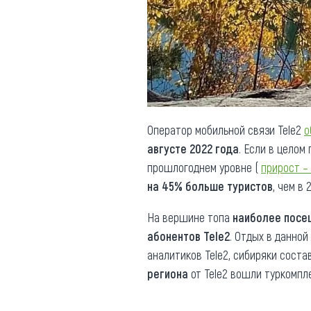
Обращения граждан
Противодействие коррупции
Оператор мобильной связи Tele2
о
августе 2022 года
. Если в целом
прошлогоднем уровне (
прирост –
на 45% больше туристов
, чем в 
На вершине топа
наиболее пос
абонентов Tele2
. Отдых в данно
аналитиков Tele2, сибиряки соста
региона
от Tele2 вошли туркомпл