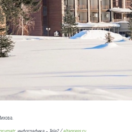
ихова.
orumatr
, инфографика – Tele2 /
altapress.ru
.