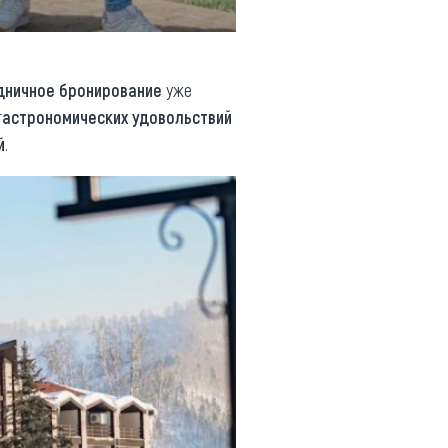
дничное бронирование
уже
г
астрономических удовольствий
й
.