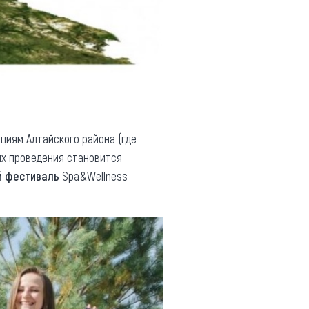
циям Алтайского района (где
их проведения становится
й фестиваль
Spa&Wellness