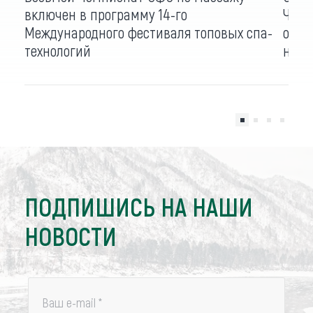
включен в программу 14-го
Чемп
Международного фестиваля топовых спа-
окру
технологий
новш
ПОДПИШИСЬ НА НАШИ
НОВОСТИ
Ваш e-mail
*