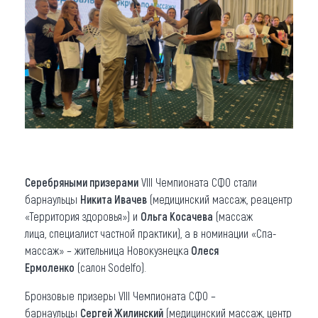
Серебряными призерами
VIII Чемпионата СФО стали
барнаульцы
Никита Ивачев
(медицинский массаж, реацентр
«Территория здоровья») и
Ольга Косачева
(массаж
лица, специалист частной практики), а в номинации «Спа-
массаж» – жительница Новокузнецка
Олеся
Ермоленко
(салон Sodelfo).
Бронзовые призеры VIII Чемпионата СФО –
барнаульцы
Сергей Жилинский
(медицинский массаж, центр