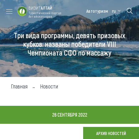
ВИЗИТ
АЛТАЙ
Автотуризм
ru
Туристический портал
Алтайского края
Три вида программы, девять призовых
Форум VISIT
Цветение
Медицинский
Алтайская
ALTAI
маральника
форум
зимовка
кубков: названы победители VIII
Чемпионата СФО по массажу
Туры
Где побывать
Чем заняться
Главная
Новости
Где остановиться
Где поесть
26 СЕНТЯБРЯ 2022
Карта
АРХИВ НОВОСТЕЙ
Новости