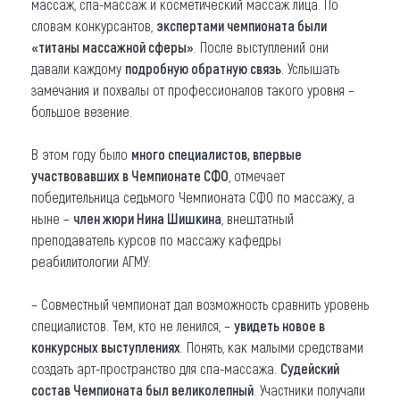
массаж, спа-массаж и косметический массаж лица. По
словам конкурсантов,
экспертами чемпионата были
«титаны массажной сферы»
. После выступлений они
давали каждому
подробную обратную связь
. Услышать
замечания и похвалы от профессионалов такого уровня –
большое везение.
В этом году было
много специалистов, впервые
участвовавших в Чемпионате СФО
, отмечает
победительница седьмого Чемпионата СФО по массажу, а
ныне –
член жюри Нина Шишкина
, внештатный
преподаватель курсов по массажу кафедры
реабилитологии АГМУ:
– Совместный чемпионат дал возможность сравнить уровень
специалистов. Тем, кто не ленился, –
увидеть новое в
конкурсных выступлениях
. Понять, как малыми средствами
создать арт-пространство для спа-массажа.
Судейский
состав Чемпионата был великолепный
. Участники получали