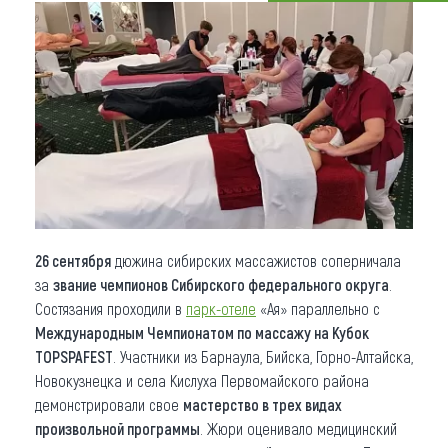
Что привезти (сувениры)
О регионе
Коллекция впечатлений
Другие рубрики
26 сентября
дюжина сибирских массажистов соперничала
за
звание чемпионов Сибирского федерального округа
.
Состязания проходили в
парк-отеле
«Ая» параллельно с
Международным Чемпионатом по массажу на Кубок
TOPSPAFEST
. Участники из Барнаула, Бийска, Горно-Алтайска,
Новокузнецка и села Кислуха Первомайского района
демонстрировали свое
мастерство в трех видах
произвольной программы
. Жюри оценивало медицинский