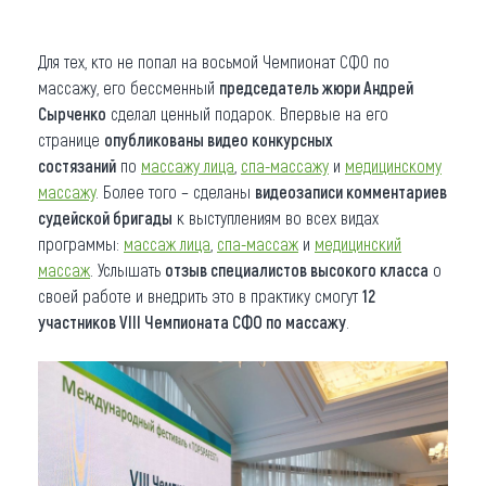
Для тех, кто не попал на восьмой Чемпионат СФО по
массажу, его бессменный
председатель жюри Андрей
Сырченко
сделал ценный подарок. Впервые на его
странице
опубликованы видео конкурсных
состязаний
по
массажу лица
,
спа-массажу
и
медицинскому
массажу
. Более того – сделаны
видеозаписи комментариев
судейской бригады
к выступлениям во всех видах
программы:
массаж лица
,
спа-массаж
и
медицинский
массаж
. Услышать
отзыв специалистов высокого класса
о
своей работе и внедрить это в практику смогут
12
участников VIII Чемпионата СФО по массажу
.