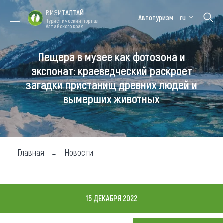
ВИЗИТ
АЛТАЙ
Автотуризм
ru
Туристический портал
Алтайского края
Пещера в музее как фотозона и
Форум VISIT
Цветение
Медицинский
Алтайская
ALTAI
маральника
форум
зимовка
экспонат: краеведческий раскроет
загадки пристанищ древних людей и
Туры
вымерших животных
Где побывать
Чем заняться
Где остановиться
Главная
Новости
Где поесть
Карта
15 ДЕКАБРЯ 2022
Новости