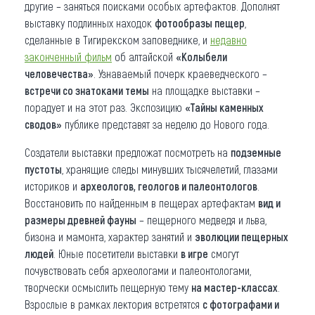
другие – заняться поисками особых артефактов. Дополнят
выставку подлинных находок
фотообразы пещер
,
сделанные в Тигирекском заповеднике, и
недавно
законченный фильм
об алтайской
«Колыбели
человечества»
. Узнаваемый почерк краеведческого –
встречи со знатоками темы
на площадке выставки –
порадует и на этот раз. Экспозицию
«Тайны каменных
сводов»
публике представят за неделю до Нового года.
Создатели выставки предложат посмотреть на
подземные
пустоты
, хранящие следы минувших тысячелетий, глазами
историков и
археологов, геологов и палеонтологов
.
Восстановить по найденным в пещерах артефактам
вид и
размеры древней фауны
– пещерного медведя и льва,
бизона и мамонта, характер занятий и
эволюции пещерных
людей
. Юные посетители выставки
в игре
смогут
почувствовать себя археологами и палеонтологами,
творчески осмыслить пещерную тему
на мастер-классах
.
Взрослые в рамках лектория встретятся
с фотографами и