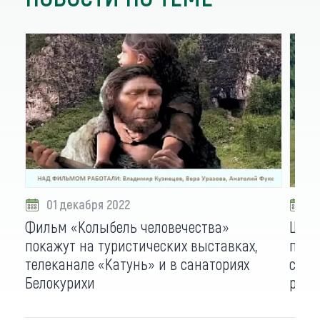
01 декабря 2022
0
Фильм «Колыбель человечества»
Школ
покажут на туристических выставках,
поис
телеканале «Катунь» и в санаториях
смен
Белокурихи
райо