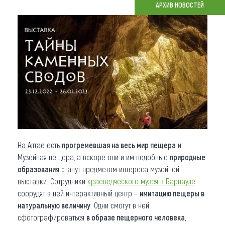
АРХИВ НОВОСТЕЙ
Что привезти (сувениры)
О регионе
Коллекция впечатлений
Другие рубрики
На Алтае есть
прогремевшая на весь мир пещера
и
Музейная пещера, а вскоре они и им подобные
природные
образования
станут предметом интереса музейной
выставки. Сотрудники
краеведческого музея в Барнауле
соорудят в ней интерактивный центр –
имитацию пещеры в
натуральную величину
. Одни смогут в ней
сфотографироваться
в образе пещерного человека
,