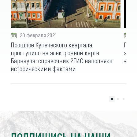
20 февраля 2021
2
Прошлое Купеческого квартала
Горо
проступило на электронной карте
зазв
Барнаула: справочник 2ГИС наполняют
«Арб
историческими фактами
ПОДПИШИСЬ НА НАШИ