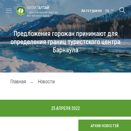
ВИЗИТ
АЛТАЙ
Автотуризм
ru
Туристический портал
Алтайского края
Предложения горожан принимают для
Форум VISIT
Цветение
Медицинский
Алтайская
ALTAI
маральника
форум
зимовка
определения границ туристского центра
Барнаула
Туры
Где побывать
Чем заняться
Главная
Новости
Где остановиться
Где поесть
25 АПРЕЛЯ 2022
Карта
АРХИВ НОВОСТЕЙ
Новости