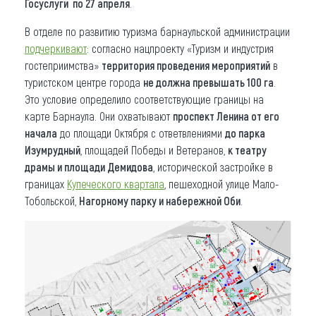
Госуслуги по 27 апреля
.
В отделе по развитию туризма барнаульской администрации
подчеркивают
: согласно нацпроекту «Туризм и индустрия
гостеприимства»
территория проведения мероприятий
в
туристском центре города
не должна превышать 100 га
.
Это условие определило соответствующие границы на
карте Барнаула. Они охватывают
проспект Ленина от его
начала
до площади Октября с ответвлениями
до парка
Изумрудный
, площадей Победы и Ветеранов,
к театру
драмы и площади Демидова
, исторической застройке в
границах
Купеческого квартала
, пешеходной улице Мало-
Тобольской,
Нагорному парку и набережной Оби
.