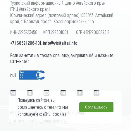
Туристский информационный центр Алтайского края
(ТИЦ Алтайского края)
Юридический адрес (почтовый адрес): 656043, Алтайский
край, г. Барнаул, просп. Красноармейский, 16а
ИНН 2225223458 КПП 222501001 ОГРН 1212200029612
+7 (3852) 206-101
,
info@visitaltai.info
Если заметили в тексте опечатку, выделите её и нажмите
Ctrl+Enter
null
Пользуясь сайтом, вы
соглашаетесь с тем, что мы
Соглашаюсь
© 2026 «visitaltai» Все права защищены.
используем файлы cookies.
Политика конфиденциальности