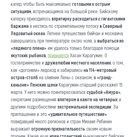
катер, чтобы быть максимально
готовыми к острым
ситуациям
, встречающимся на большой реке. Бийскому
катерку приходилось
впритирку расходиться с гигантскими
баржами
и нестись по стремительному потоку
в Северный
Ледовитый океан
. Летнее путешествие бийчан и москвича
завершалось при температуре около ноля, а
выбраться из
«ледяного плена»
им удалось только благодаря помощи
якутских рыбаков
,
признается
Хасан Карагужин. О
гостеприимстве и
дружелюбии местного населения
, о том,
как «догоняли» ледоход и забирались
на 114-метровый
остров-столб
на слиянии Лены с океаном,
о «гранд-
каньоне» Ленские щеки
Карагужин-старший расскажет 15
марта. У него можно поинтересоваться
судьбой «Амура»
,
секретами размещения
впятером в каюте на четверых
и
другими подробностями
экстремальной экспедиции
. За
приглашение в это
«удивительное путешествие»
повидавший много регионов и стран Михаил Рябинин
выражает
огромную признательность
своим новым
друзьям. Какие еще
идеи странствий
вынашивают бийские