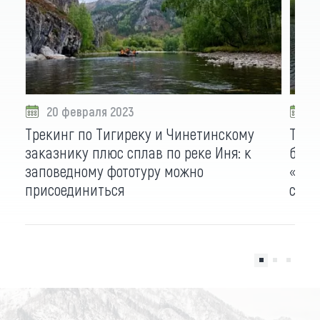
20 февраля 2023
0
Трекинг по Тигиреку и Чинетинскому
Трил
заказнику плюс сплав по реке Иня: к
бийч
заповедному фототуру можно
«При
присоединиться
стол