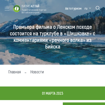
ВИЗИТ
АЛТАЙ
Автотуризм
ru
Туристический портал
Алтайского края
Премьера фильма о Ленском походе
Форум VISIT
Цветение
Медицинский
Алтайская
ALTAI
маральника
форум
зимовка
состоится на турклубе в «Шишковке» с
комментариями «речного волка» из
Туры
Бийска
Где побывать
Чем заняться
Где остановиться
Главная
Новости
Где поесть
Карта
01 МАРТА 2023
Новости