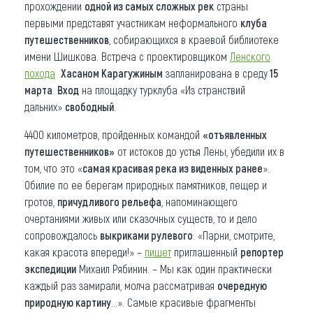
прохождении
одной из самых сложных рек
страны
первыми представят участникам неформального
клуба
путешественников
, собирающихся в краевой библиотеке
имени Шишкова. Встреча с проектировщиком
Ленского
похода
Хасаном Карагужиным
запланирована в среду
15
марта
.
Вход
на площадку турклуба «Из странствий
дальних»
свободный
.
4400 километров, пройденных командой
«отъявленных
путешественников»
от истоков до устья Лены, убедили их в
том, что это «
самая красивая река из виденных ранее
».
Обилие по ее берегам природных памятников, пещер и
гротов,
причудливого рельефа
, напоминающего
очертаниями живых или сказочных существ, то и дело
сопровождалось
выкриками рулевого
: «Парни, смотрите,
какая красота впереди!» –
пишет
приглашенный
репортер
экспедиции
Михаил Рябинин. – Мы как один практически
каждый раз замирали, молча рассматривая
очередную
природную картину
…». Самые красивые фрагменты