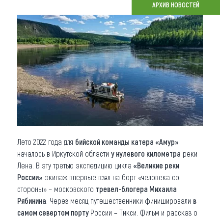
АРХИВ НОВОСТЕЙ
Что привезти (сувениры)
О регионе
Коллекция впечатлений
Другие рубрики
Лето 2022 года для
бийской команды катера «Амур»
началось в Иркутской области
у нулевого километра
реки
Лена. В эту третью экспедицию цикла
«Великие реки
России»
экипаж впервые взял на борт «человека со
стороны» – московского
тревел-блогера Михаила
Рябинина
. Через месяц путешественники финишировали
в
самом севертом порту
России – Тикси. Фильм и рассказ о