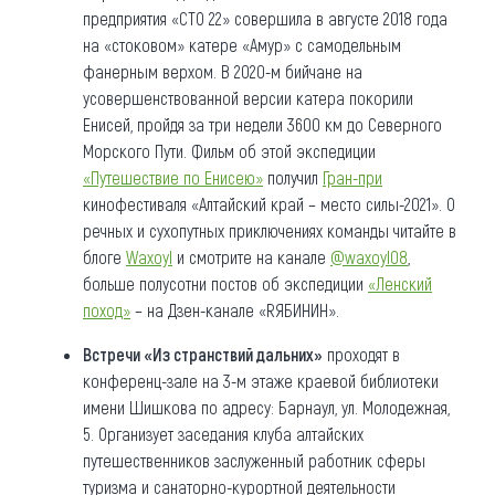
предприятия «СТО 22» совершила в августе 2018 года
на «стоковом» катере «Амур» с самодельным
фанерным верхом. В 2020-м бийчане на
усовершенствованной версии катера покорили
Енисей, пройдя за три недели 3600 км до Северного
Морского Пути. Фильм об этой экспедиции
«Путешествие по Енисею»
получил
Гран-при
кинофестиваля «Алтайский край – место силы-2021». О
речных и сухопутных приключениях команды читайте в
блоге
Waxoyl
и смотрите на канале
@waxoyl08
,
больше полусотни постов об экспедиции
«Ленский
поход»
– на Дзен-канале «RЯБИНИН».
Встречи «Из странствий дальних»
проходят в
конференц-зале на 3-м этаже краевой библиотеки
имени Шишкова по адресу: Барнаул, ул. Молодежная,
5. Организует заседания клуба алтайских
путешественников заслуженный работник сферы
туризма и санаторно-курортной деятельности