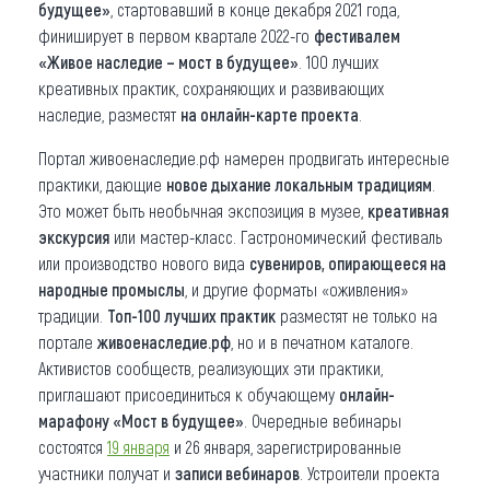
будущее»
, стартовавший в конце декабря 2021 года,
финиширует в первом квартале 2022-го
фестивалем
«Живое наследие – мост в будущее»
. 100 лучших
креативных практик, сохраняющих и развивающих
наследие, разместят
на онлайн-карте проекта
.
Портал живоенаследие.рф намерен продвигать интересные
практики, дающие
новое дыхание локальным традициям
.
Это может быть необычная экспозиция в музее,
креативная
экскурсия
или мастер-класс. Гастрономический фестиваль
или производство нового вида
сувениров, опирающееся на
народные промыслы
, и другие форматы «оживления»
традиции.
Топ-100 лучших практик
разместят не только на
портале
живоенаследие.рф
, но и в печатном каталоге.
Активистов сообществ, реализующих эти практики,
приглашают присоединиться к обучающему
онлайн-
марафону «Мост в будущее»
. Очередные вебинары
состоятся
19 января
и 26 января, зарегистрированные
участники получат и
записи вебинаров
. Устроители проекта