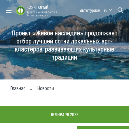
ВИЗИТ
АЛТАЙ
Автотуризм
ru
Туристический портал
Алтайского края
Проект «Живое наследие» продолжает
Форум VISIT
Цветение
Медицинский
Алтайская
ALTAI
маральника
форум
зимовка
отбор лучшей сотни локальных арт-
кластеров, развивающих культурные
Туры
традиции
Где побывать
Чем заняться
Где остановиться
Главная
Новости
Где поесть
Карта
16 ЯНВАРЯ 2022
Новости