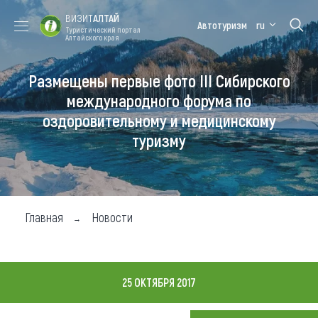
ВИЗИТ
АЛТАЙ
Автотуризм
ru
Туристический портал
Алтайского края
Размещены первые фото III Сибирского
Форум VISIT
Цветение
Медицинский
Алтайская
ALTAI
маральника
форум
зимовка
международного форума по
оздоровительному и медицинскому
Туры
туризму
Где побывать
Чем заняться
Где остановиться
Главная
Новости
Где поесть
Карта
25 ОКТЯБРЯ 2017
Новости