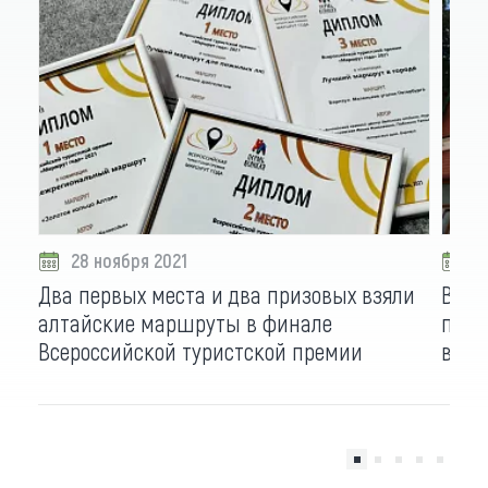
28 ноября 2021
1
Два первых места и два призовых взяли
В Де
алтайские маршруты в финале
по Б
Всероссийской туристской премии
викт