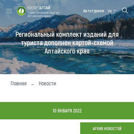
ВИЗИТ
АЛТАЙ
Автотуризм
ru
Туристический портал
Алтайского края
Региональный комплект изданий для
Форум VISIT
Цветение
Медицинский
Алтайская
ALTAI
маральника
форум
зимовка
туриста дополнен картой-схемой
Алтайского края
Туры
Где побывать
Чем заняться
Главная
Новости
Где остановиться
Где поесть
10 ЯНВАРЯ 2022
Карта
АРХИВ НОВОСТЕЙ
Новости