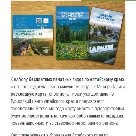
Что привезти (сувениры)
О регионе
Коллекция впечатлений
Другие рубрики
К набору
бесплатных печатных гидов по Алтайскому краю
и его столице, изданных в минувшем году, в 2022-м добавили
раскладную карту
по региону. Тираж уже доставлен в
Туристский центр Алтайского края и предлагается
посетителям. В течение года карту вместе с путеводителями
будут
распространять на крупных событийных площадках
,
презентационных и выставочных мероприятиях региона.
Как подчеркивают в Управлении Алтайского края по