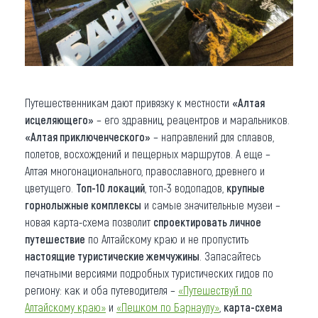
Путешественникам дают привязку к местности
«Алтая
исцеляющего»
– его здравниц, реацентров и маральников.
«Алтая приключенческого»
– направлений для сплавов,
полетов, восхождений и пещерных маршрутов. А еще –
Алтая многонационального, православного, древнего и
цветущего.
Топ-10 локаций
, топ-3 водопадов,
крупные
горнолыжные комплексы
и самые значительные музеи –
новая карта-схема позволит
спроектировать личное
путешествие
по Алтайскому краю и не пропустить
настоящие туристические жемчужины
. Запасайтесь
печатными версиями подробных туристических гидов по
региону: как и оба путеводителя –
«Путешествуй по
Алтайскому краю»
и
«Пешком по Барнаулу»
,
карта-схема