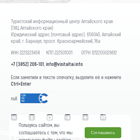
Туристский информационный центр Алтайского края
(ТИЦ Алтайского края)
Юридический адрес (почтовый адрес): 656043, Алтайский
край, г. Барнаул, просп. Красноармейский, 16а
ИНН 2225223458 КПП 222501001 ОГРН 1212200029612
+7 (3852) 206-101
,
info@visitaltai.info
Если заметили в тексте опечатку, выделите её и нажмите
Ctrl+Enter
null
Пользуясь сайтом, вы
соглашаетесь с тем, что мы
Соглашаюсь
© 2026 «visitaltai» Все права защищены.
используем файлы cookies.