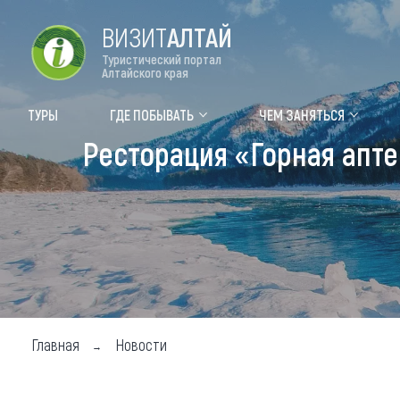
ВИЗИТ
АЛТАЙ
Туристический портал
Алтайского края
Форум VISIT ALTAI
Цвет
ТУРЫ
ГДЕ ПОБЫВАТЬ
ЧЕМ ЗАНЯТЬСЯ
Ресторация «Горная апте
Туры
Где
Объек
Объек
Объек
Топ т
Для м
Главная
Новости