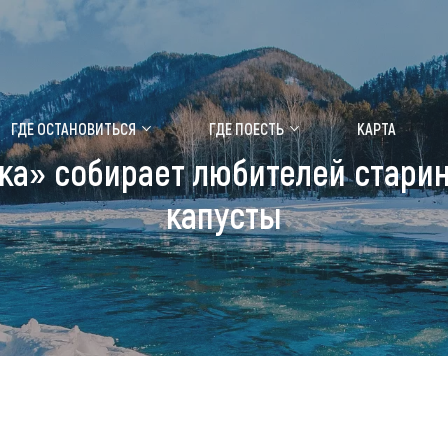
ение маральника
Медицинский форум
ГДЕ ОСТАНОВИТЬСЯ
ГДЕ ПОЕСТЬ
КАРТА
ка» собирает любителей стари
 побывать
Чем заняться
капусты
ты природы
Календарь событий
ты истории и культуры
Аудиогид
ты развлечений
Мой маршрут
уристических мест
аломобильных граждан