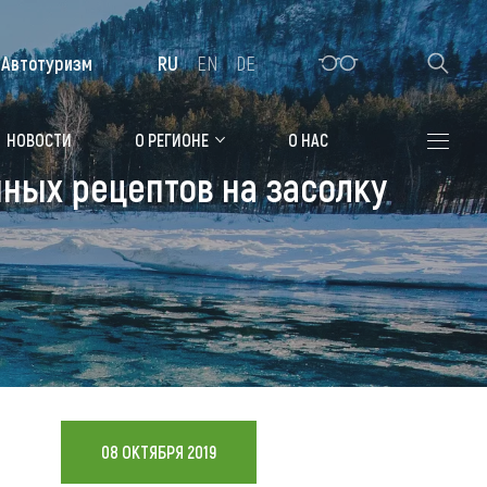
Автотуризм
RU
EN
DE
Алтайская зимовка
НОВОСТИ
О РЕГИОНЕ
О НАС
нных рецептов на засолку
Где остановиться
Санатории
Гостиницы, отели
Коттеджи, базы
Сельские усадьбы
Мотели, придорожные отели
08 ОКТЯБРЯ 2019