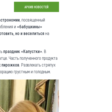
Коллекция впечатлений
АРХИВ НОВОСТЕЙ
Блог путешественника
астрономии
, посвященный
обления и
«бабушкины»
Видеогалерея
отовить, но и веселиться
на
тай
Фотогалерея
ть
праздник «Капустки»
. В
тце. Часть полученного продукта
 пирожков
. Развлекать стряпух
торацию грустным и голодным.