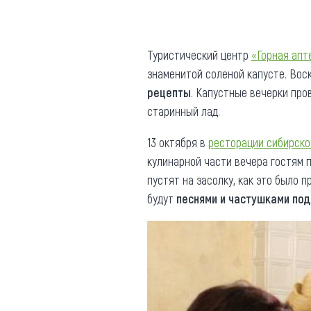
Где поесть
Кар
Нов
Рестораны
Туристический центр
«Горная апт
знаменитой соленой капусте. Во
Кафе
Что 
рецепты
. Капустные вечерки про
Придорожные кафе
старинный лад.
13 октября в
ресторации сибирско
кулинарной части вечера гостям п
пустят на засолку, как это было 
Другие рубрики
будут
песнями и частушками по
О нас
Реестр туроператоров
Алтайского края
Реестр туристических
агентств Алтайского края