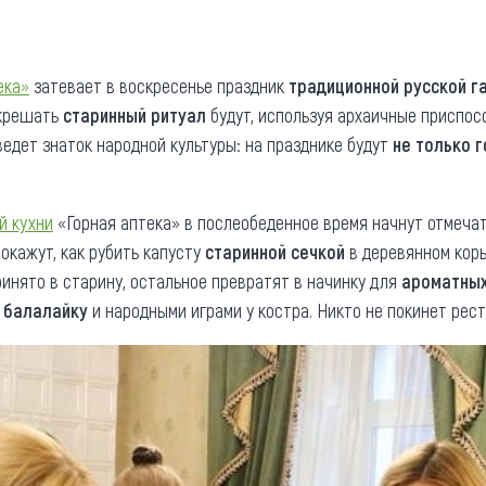
та
О регионе
ости
Общая информация
ека»
затевает в воскресенье праздник
традиционной русской г
скрешать
старинный ритуал
будут, используя архаичные приспос
Как добраться
привезти (сувениры)
ведет знаток народной культуры: на празднике будут
не только г
Люди, прославившие Ал
Карты и буклеты
й кухни
«Горная аптека» в послеобеденное время начнут отмеча
окажут, как рубить капусту
старинной сечкой
в деревянном коры
принято в старину, остальное превратят в начинку для
ароматных
д балалайку
и народными играми у костра. Никто не покинет рес