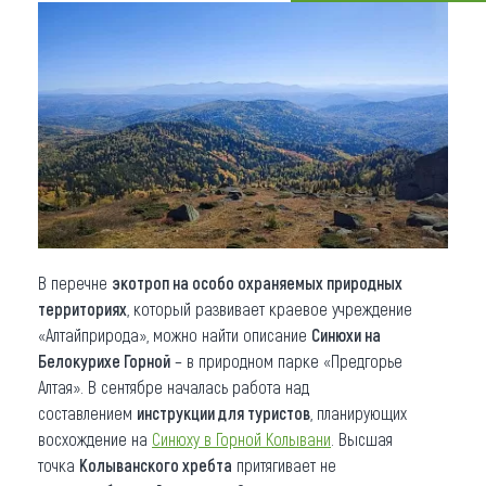
Что привезти (сувениры)
О регионе
Коллекция впечатлений
Другие рубрики
В перечне
экотроп на особо охраняемых природных
территориях
, который развивает краевое учреждение
«Алтайприрода», можно найти описание
Синюхи на
Белокурихе Горной
– в природном парке «Предгорье
Алтая». В сентябре началась работа над
составлением
инструкции для туристов
, планирующих
восхождение на
Синюху в Горной Колывани
. Высшая
точка
Колыванского хребта
притягивает не