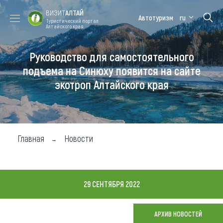
ВИЗИТ
АЛТАЙ
Автотуризм
ru
Туристический портал
Алтайского края
Руководство для самостоятельного
Форум VISIT
Цветение
Медицинский
Алтайская
ALTAI
маральника
форум
зимовка
подъема на Синюху появится на сайте
экотроп Алтайского края
Туры
Где побывать
Чем заняться
Главная
Новости
Где остановиться
Где поесть
29 СЕНТЯБРЯ 2022
Карта
АРХИВ НОВОСТЕЙ
Новости