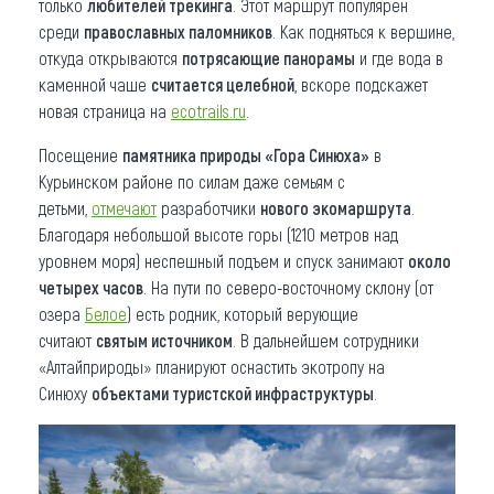
только
любителей трекинга
. Этот маршрут популярен
среди
православных паломников
. Как подняться к вершине,
откуда открываются
потрясающие панорамы
и где вода в
каменной чаше
считается целебной
, вскоре подскажет
новая страница на
ecotrails.ru
.
Посещение
памятника природы «Гора Синюха»
в
Курьинском районе по силам даже семьям с
детьми,
отмечают
разработчики
нового экомаршрута
.
Благодаря небольшой высоте горы (1210 метров над
уровнем моря) неспешный подъем и спуск занимают
около
четырех часов
. На пути по северо-восточному склону (от
озера
Белое
) есть родник, который верующие
считают
святым источником
. В дальнейшем сотрудники
«Алтайприроды» планируют оснастить экотропу на
Синюху
объектами туристской инфраструктуры
.