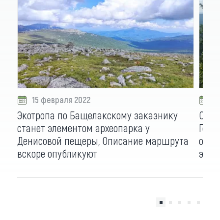
15 февраля 2022
2
Экотропа по Бащелакскому заказнику
Опис
станет элементом археопарка у
Горн
Денисовой пещеры, Описание маршрута
опуб
вскоре опубликуют
экот