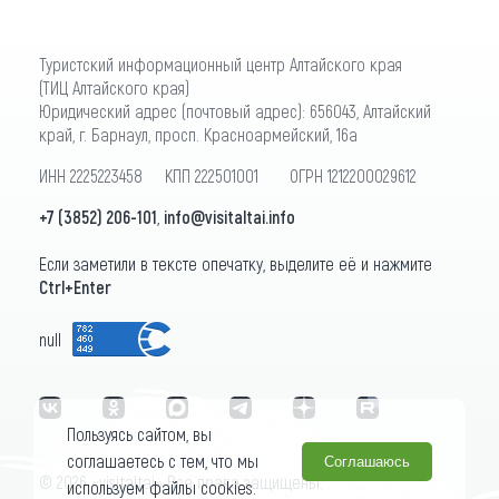
Туристский информационный центр Алтайского края
(ТИЦ Алтайского края)
Юридический адрес (почтовый адрес): 656043, Алтайский
край, г. Барнаул, просп. Красноармейский, 16а
ИНН 2225223458 КПП 222501001 ОГРН 1212200029612
+7 (3852) 206-101
,
info@visitaltai.info
Если заметили в тексте опечатку, выделите её и нажмите
Ctrl+Enter
null
Пользуясь сайтом, вы
соглашаетесь с тем, что мы
Соглашаюсь
© 2026 «visitaltai» Все права защищены.
используем файлы cookies.