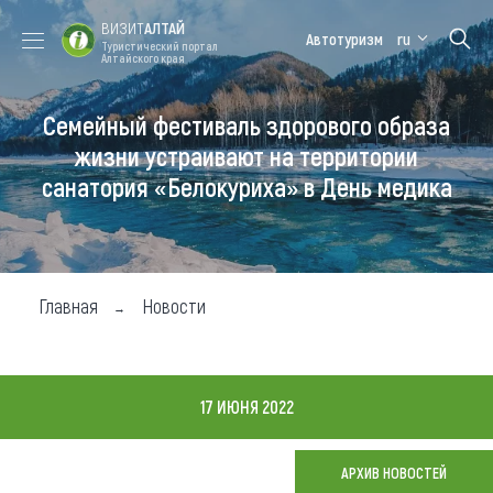
ВИЗИТ
АЛТАЙ
Автотуризм
ru
Туристический портал
Алтайского края
Семейный фестиваль здорового образа
Форум VISIT
Цветение
Медицинский
Алтайская
ALTAI
маральника
форум
зимовка
жизни устраивают на территории
санатория «Белокуриха» в День медика
Туры
Где побывать
Чем заняться
Главная
Новости
Где остановиться
Где поесть
17 ИЮНЯ 2022
Карта
АРХИВ НОВОСТЕЙ
Новости