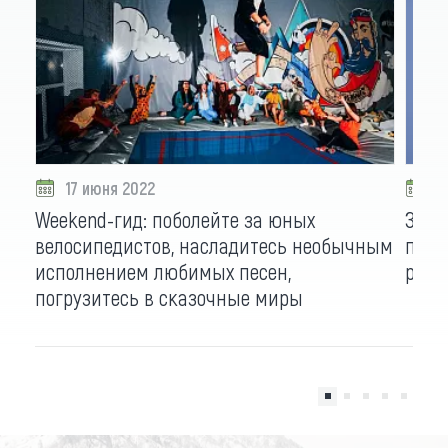
17 июня 2022
1
Weekend-гид: поболейте за юных
Зрел
велосипедистов, насладитесь необычным
приз
исполнением любимых песен,
ранг
погрузитесь в сказочные миры