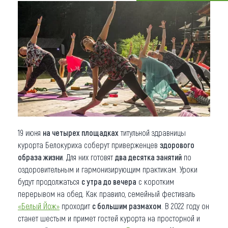
Что привезти (сувениры)
О регионе
Коллекция впечатлений
Другие рубрики
19 июня
на четырех площадках
титульной здравницы
курорта Белокуриха соберут приверженцев
здорового
образа жизни
. Для них готовят
два десятка занятий
по
оздоровительным и гармонизирующим практикам. Уроки
будут продолжаться
с утра до вечера
с коротким
перерывом на обед. Как правило, семейный фестиваль
«Белый Йож»
проходит
с большим размахом
. В 2022 году он
станет шестым и примет гостей курорта на просторной и