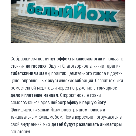
Собравшиеся постигнут
эффекты кинезиологии
и пользы от
стояния
на гвоздях
. Ощутят благотворное влияние терапии
тибетскими чашами
, практик целительного голоса и других
целенаправленных
акустических вибраций
. Освоят техники
ремесленной медитации через погружение в
гончарное
дело и плетение мандал
. Откроют новые грани
самопознания через
нейрографику и парную йогу
.
Финиширует «Белый Йож»
розыгрышем призов
и
танцевальным флешмобом. Пока взрослые погружаются в
свой внутренний мир,
детей будут развлекать аниматоры
санатория.