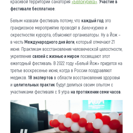
красивой территории санатория
«Белокуриха»
.
Участие в
фестивале бесплатное
.
Белым назвали фестиваль потому, что
каждый год
это
грандиозное мероприятие проводят в
Бело
-курихе и
окрестностях курорта, объясняют организаторы. Ну а Йож –
в честь
Международного дня йоги
, который отмечают 21
июня. Практикам восстановления человеческой целостности,
укрепления
связей с жизнью и миром
посвящают этот
ежегодный фестиваль. В 2022 году «Белый Йож» придется на
третье воскресенье июня, когда в России поздравляют
медиков.
18 экспертов
в области восстановления здоровья
и
целительных практик
будут делиться своим опытом с
участниками фестиваля с 9 утра
на протяжении семи часов
.