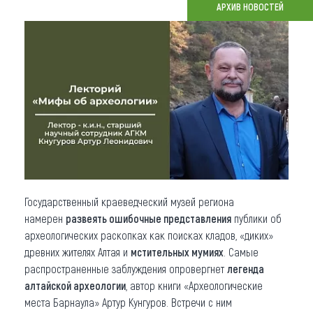
АРХИВ НОВОСТЕЙ
Что привезти (сувениры)
О регионе
Коллекция впечатлений
Другие рубрики
Государственный краеведческий музей региона
намерен
развеять ошибочные представления
публики об
археологических раскопках как поисках кладов, «диких»
древних жителях Алтая и
мстительных мумиях
. Самые
распространенные заблуждения опровергнет
легенда
алтайской археологии
, автор книги «Археологические
места Барнаула» Артур Кунгуров. Встречи с ним