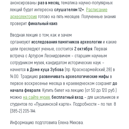
анонсированы
раз в месяц
, тематика научно-популярных
лекций будет интересна
слушателям 12+
.
Расписание
археолектория
готово на пять месяцев. Полученные знания
проверит
финальный квиз
.
Вводная лекция о том, как и зачем
организуют
исследования памятников археологии
и какие
цели преследуют ученые, состоится
2 октября
. Первая
встреча с Артуром Леонидовичем – старшим научным
сотрудником музея, кандидатом исторических наук –
начнется
в Доме куца Зубова
(пр. Красноармейский, 28) в
14.00. Традицию
развенчивать археологические мифы
в
первое воскресенье месяца в краеведческом сохранят
до
начала февраля
. Купить билет на лекцию (от 50 до 120 руб.)
можно
на сайте музея
,
бесплатный вход
– для школьников и
студентов по «Пушкинской карте». Подробности – по тел. 8
(385-2) 205-144.
Информацию подготовила Елена Михова.