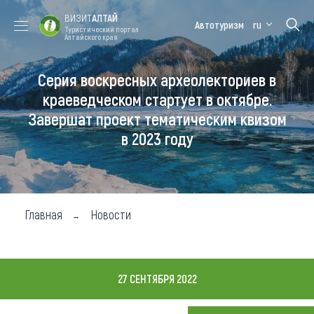
ВИЗИТ
АЛТАЙ
Автотуризм
ru
Туристический портал
Алтайского края
Серия воскресных археолекториев в
Форум VISIT
Цветение
Медицинский
Алтайская
ALTAI
маральника
форум
зимовка
краеведческом стартует в октябре.
Завершат проект тематическим квизом
Туры
в 2023 году
Где побывать
Чем заняться
Где остановиться
Главная
Новости
Где поесть
Карта
27 СЕНТЯБРЯ 2022
Новости