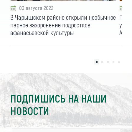
03 августа 2022
1
В Чарышском районе открыли необычное
По с
парное захоронение подростков
учас
афанасьевской культуры
Алта
ПОДПИШИСЬ НА НАШИ
НОВОСТИ