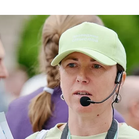
та
О регионе
ости
Общая информация
Как добраться
привезти (сувениры)
Люди, прославившие Ал
Карты и буклеты