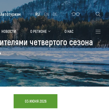
Автотуризм
RU
EN
DE
Алтайская зимовка
НОВОСТИ
О РЕГИОНЕ
О НАС
ителями четвертого сезона
Где остановиться
»
Санатории
Гостиницы, отели
Коттеджи, базы
Сельские усадьбы
Мотели, придорожные отели
03 ИЮНЯ 2026