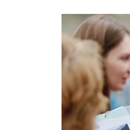
Где поесть
Кар
Нов
Рестораны
Кафе
Что 
Придорожные кафе
Другие рубрики
О нас
Реестр туроператоров
Алтайского края
Реестр туристических
агентств Алтайского края