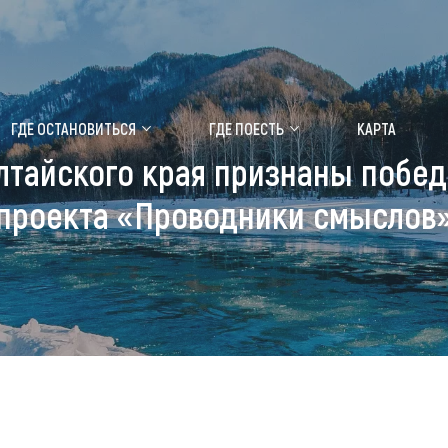
ение маральника
Медицинский форум
ГДЕ ОСТАНОВИТЬСЯ
ГДЕ ПОЕСТЬ
КАРТА
лтайского края признаны побед
 побывать
Чем заняться
проекта «Проводники смыслов
ты природы
Календарь событий
ты истории и культуры
Аудиогид
ты развлечений
Мой маршрут
уристических мест
аломобильных граждан