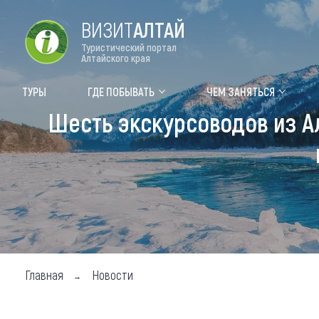
ВИЗИТ
АЛТАЙ
Туристический портал
Алтайского края
Форум VISIT ALTAI
Цвет
ТУРЫ
ГДЕ ПОБЫВАТЬ
ЧЕМ ЗАНЯТЬСЯ
Шесть экскурсоводов из А
Туры
Где
Объек
Объек
Объек
Топ т
Для м
Главная
Новости