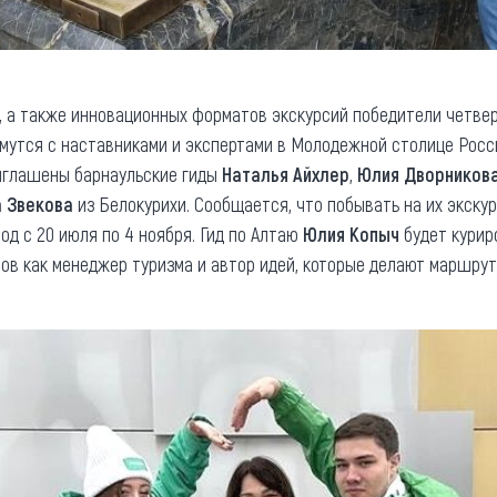
 а также инновационных форматов экскурсий победители четвер
мутся с наставниками и экспертами в Молодежной столице Росси
риглашены барнаульские гиды
Наталья Айхлер
,
Юлия Дворников
а Звекова
из Белокурихи. Сообщается, что побывать на их экску
од с 20 июля по 4 ноября. Гид по Алтаю
Юлия Копыч
будет курир
нов как менеджер туризма и автор идей, которые делают маршру