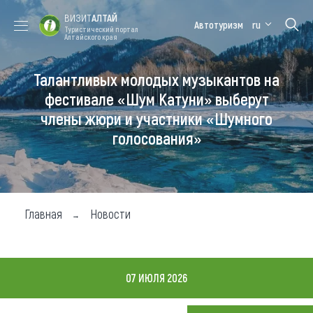
ВИЗИТ
АЛТАЙ
Автотуризм
ru
Туристический портал
Алтайского края
Талантливых молодых музыкантов на
Форум VISIT
Цветение
Медицинский
Алтайская
ALTAI
маральника
форум
зимовка
фестивале «Шум Катуни» выберут
члены жюри и участники «Шумного
Туры
голосования»
Где побывать
Чем заняться
Где остановиться
Главная
Новости
Где поесть
Карта
07 ИЮЛЯ 2026
Новости