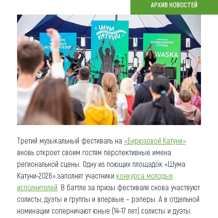
АРХИВ НОВОСТЕЙ
Что привезти (сувениры)
О регионе
Коллекция впечатлений
Другие рубрики
Третий музыкальный фестиваль на
«Бирюзовой Катуни»
вновь откроет своим гостям перспективные имена
региональной сцены. Одну из поющих площадок «Шума
Катуни-2026» заполнят участники
конкурса молодых
исполнителей
. В баттле за призы фестиваля снова участвуют
солисты, дуэты и группы и впервые – рэперы. А в отдельной
номинации соперничают юные (14-17 лет) солисты и дуэты.