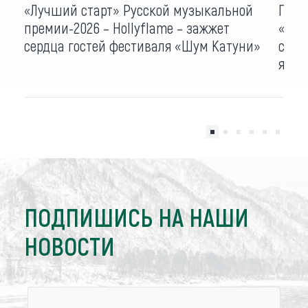
«Лучший старт» Русской музыкальной
Памя
премии-2026 – Hollyflame – зажжет
«Шум
сердца гостей фестиваля «Шум Катуни»
суве
ярма
ПОДПИШИСЬ НА НАШИ
НОВОСТИ